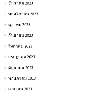
ธันวาคม 2023
พฤศจิกายน 2023
ตุลาคม 2023
กันยายน 2023
สิงหาคม 2023
กรกฎาคม 2023
มิถุนายน 2023
พฤษภาคม 2023
เมษายน 2023