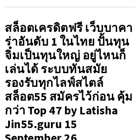
สล็อตเครดิตฟรี เว็บบาคา
ร่าอันดับ 1 ในไทย ปั้นทุน
จิ๋มเป็นทุนใหญ่ อยู่ไหนก็
เล่นได้ ระบบทันสมัย
รองรับทุกไลฟ์สไตล์
สล็อต55 สมัครไว้ก่อน คุ้ม
กว่า Top 47 by Latisha
Jin55.guru 15
September 26