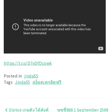
https://t.co/D7vDfDcowk
Posted in
jinda55
Tags
Jinda55
สล็อตเครดิตฟรี
Slotxo เกมดัง ได้ตังค์
พุซซี่888 1 September 2569
แนะแนว