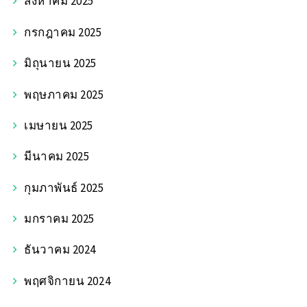
สิงหาคม 2025
กรกฎาคม 2025
มิถุนายน 2025
พฤษภาคม 2025
เมษายน 2025
มีนาคม 2025
กุมภาพันธ์ 2025
มกราคม 2025
ธันวาคม 2024
พฤศจิกายน 2024