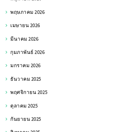
พฤษภาคม 2026
เมษายน 2026
มีนาคม 2026
กุมภาพันธ์ 2026
มกราคม 2026
ธันวาคม 2025
พฤศจิกายน 2025
ตุลาคม 2025
กันยายน 2025