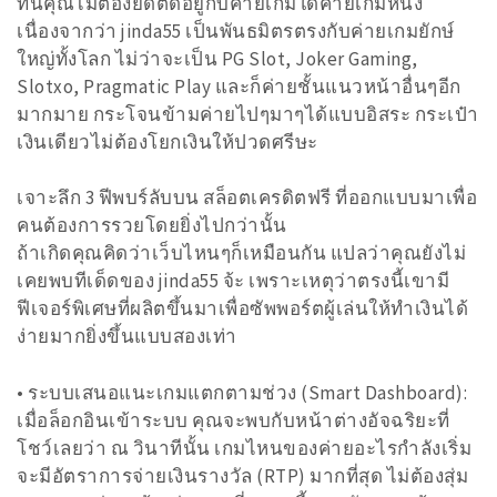
ที่นี่คุณไม่ต้องยึดติดอยู่กับค่ายเกมใดค่ายเกมหนึ่ง
เนื่องจากว่า jinda55 เป็นพันธมิตรตรงกับค่ายเกมยักษ์
ใหญ่ทั้งโลก ไม่ว่าจะเป็น PG Slot, Joker Gaming,
Slotxo, Pragmatic Play และก็ค่ายชั้นแนวหน้าอื่นๆอีก
มากมาย กระโจนข้ามค่ายไปๆมาๆได้แบบอิสระ กระเป๋า
เงินเดียวไม่ต้องโยกเงินให้ปวดศรีษะ
เจาะลึก 3 ฟีพบร์ลับบน สล็อตเครดิตฟรี ที่ออกแบบมาเพื่อ
คนต้องการรวยโดยยิ่งไปกว่านั้น
ถ้าเกิดคุณคิดว่าเว็บไหนๆก็เหมือนกัน แปลว่าคุณยังไม่
เคยพบทีเด็ดของ jinda55 จ้ะ เพราะเหตุว่าตรงนี้เขามี
ฟีเจอร์พิเศษที่ผลิตขึ้นมาเพื่อซัพพอร์ตผู้เล่นให้ทำเงินได้
ง่ายมากยิ่งขึ้นแบบสองเท่า
• ระบบเสนอแนะเกมแตกตามช่วง (Smart Dashboard):
เมื่อล็อกอินเข้าระบบ คุณจะพบกับหน้าต่างอัจฉริยะที่
โชว์เลยว่า ณ วินาทีนั้น เกมไหนของค่ายอะไรกำลังเริ่ม
จะมีอัตราการจ่ายเงินรางวัล (RTP) มากที่สุด ไม่ต้องสุ่ม