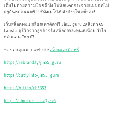
เต็มไปด้วยความโชคดี ปัง โบนัสแตกกระจายแบบฉุดไม่
อยู่กันทุกคนนะค๊า! ชิตังเมโป้ง! มั่งคั่งๆโชคดีๆค่ะ!
เว็บสล็อตNo.1 สล็อตเครดิตฟรี Jin55.guru 29 สิงหา 69
Latisha ดูรีวิวจากลูกค้าจริง สล็อต55ลงทุนงบน้อย กำไร
หลักแสน Top 67
ขอขอบคุณมากwebsite
สล็อตเครดิตฟรี
https://rebrand.ly/jin55_guru
https://cutly.info/jin55_guru
https://bitt.to/xb5353
https://shorturl.asia/Qyzv5