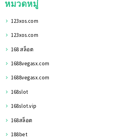
หมวดหมู่
123xos.com
123xos.com
168 สล็อต
1688vegasx.com
1688vegasx.com
168slot
168slot.vip
168สล็อต
188bet