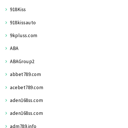
918Kiss
918kissauto
9kpluss.com
ABA
ABAGroup2
abbet789.com
acebet789.com
aden168ss.com
aden168ss.com
adm789.info