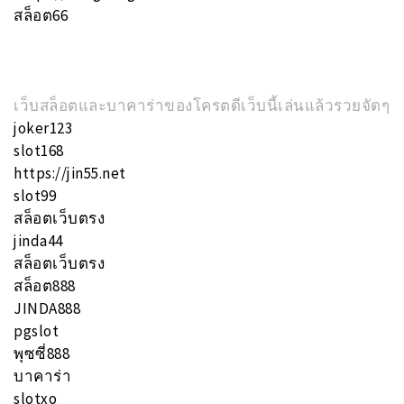
สล็อต66
เว็บสล็อตและบาคาร่าของโครตดีเว็บนี้เล่นแล้วรวยจัดๆ
joker123
slot168
https://jin55.net
slot99
สล็อตเว็บตรง
jinda44
สล็อตเว็บตรง
สล็อต888
JINDA888
pgslot
พุซซี่888
บาคาร่า
slotxo