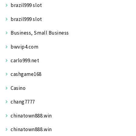
brazil999 slot
brazil999 slot
Business, Small Business
bwvip4.com
carlo999.net
cashgame168
Casino
chang7777
chinatown888.win
chinatown888.win