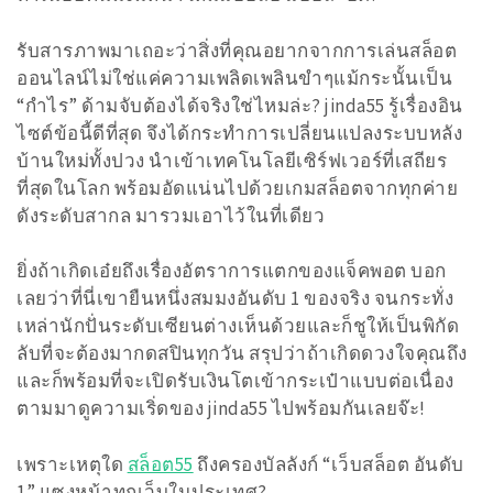
รับสารภาพมาเถอะว่าสิ่งที่คุณอยากจากการเล่นสล็อต
ออนไลน์ไม่ใช่แค่ความเพลิดเพลินขำๆแม้กระนั้นเป็น
“กำไร” ด้ามจับต้องได้จริงใช่ไหมล่ะ? jinda55 รู้เรื่องอิน
ไซต์ข้อนี้ดีที่สุด จึงได้กระทำการเปลี่ยนแปลงระบบหลัง
บ้านใหม่ทั้งปวง นำเข้าเทคโนโลยีเซิร์ฟเวอร์ที่เสถียร
ที่สุดในโลก พร้อมอัดแน่นไปด้วยเกมสล็อตจากทุกค่าย
ดังระดับสากล มารวมเอาไว้ในที่เดียว
ยิ่งถ้าเกิดเอ๋ยถึงเรื่องอัตราการแตกของแจ็คพอต บอก
เลยว่าที่นี่เขายืนหนึ่งสมมงอันดับ 1 ของจริง จนกระทั่ง
เหล่านักปั่นระดับเซียนต่างเห็นด้วยและก็ชูให้เป็นพิกัด
ลับที่จะต้องมากดสปินทุกวัน สรุปว่าถ้าเกิดดวงใจคุณถึง
และก็พร้อมที่จะเปิดรับเงินโตเข้ากระเป๋าแบบต่อเนื่อง
ตามมาดูความเริ่ดของ jinda55 ไปพร้อมกันเลยจ๊ะ!
เพราะเหตุใด
สล็อต55
ถึงครองบัลลังก์ “เว็บสล็อต อันดับ
1” แซงหน้าทุกเว็บในประเทศ?