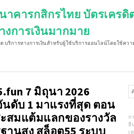
 ธนาคารกสิกรไทย บัตรเครดิต 
ทางการเงินมากมาย
็ต บริการทางการเงินสำหรับผู้ใช้บริการออนไลน์โดยใช้ความ
Search
for:
5.fun 7 มิถุนา 2026
ค้
สำ
อันดับ 1 มาแรงที่สุด ตอน
 สะสมแต้มแลกของรางวัล
กา
ยื
ฐานสูง สล็อต55 ระบบ
เ