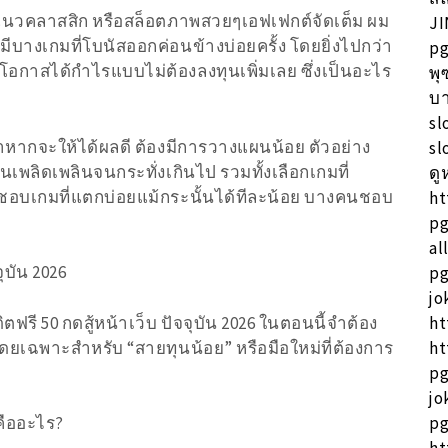
อตแนวคลาสสิก หรือสล็อตภาพสวยๆเอฟเฟกต์จัดเต็ม ผม
JI
ีบางเกมที่โบนัสออกค่อนข้างบ่อยครั้ง โดยยิ่งไปกว่า
pg
มีโอกาสได้กำไรแบบไม่ต้องลงทุนเพิ่มเลย ซึ่งเป็นอะไร
พุ
บา
sl
หากจะให้ได้ผลดี ต้องมีการวางแผนน้อย ตัวอย่าง
sl
ล่นเพลิดเพลินจนกระทั่งเกินไป รวมทั้งเลือกเกมที่
ดู
บเกมที่แตกบ่อยแม้กระนั้นได้ทีละน้อย บางคนชอบ
ht
pg
al
ุบัน 2026
pg
jo
รี 50 กดสู้หน้าเว็บ ปัจจุบัน 2026 ในตอนนี้จำต้อง
ht
ยเฉพาะสำหรับ “สายทุนน้อย” หรือมือใหม่ที่ต้องการ
ht
pg
jo
 คืออะไร?
pg