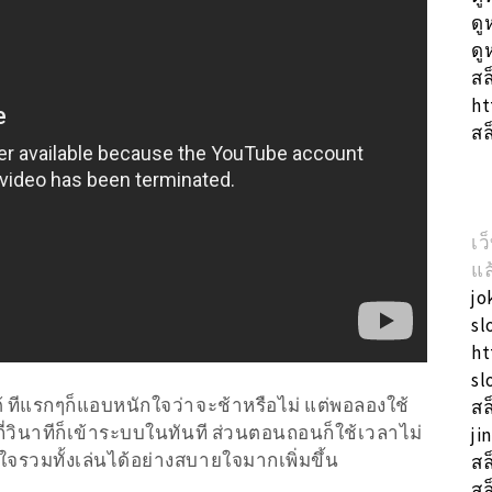
ดู
ดู
สล
ht
สล
เว
แล
jo
sl
ht
sl
้ ทีแรกๆก็แอบหนักใจว่าจะช้าหรือไม่ แต่พอลองใช้
สล
กี่วินาทีก็เข้าระบบในทันที ส่วนตอนถอนก็ใช้เวลาไม่
ji
นใจรวมทั้งเล่นได้อย่างสบายใจมากเพิ่มขึ้น
สล
สล