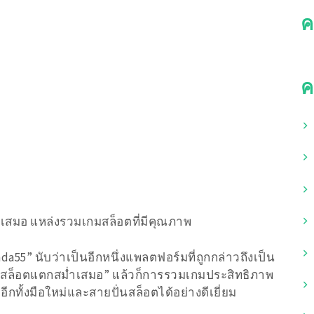
ค
ค
เสมอ แหล่งรวมเกมสล็อตที่มีคุณภาพ
da55” นับว่าเป็นอีกหนึ่งแพลตฟอร์มที่ถูกกล่าวถึงเป็น
อง “สล็อตแตกสม่ำเสมอ” แล้วก็การรวมเกมประสิทธิภาพ
กทั้งมือใหม่และสายปั่นสล็อตได้อย่างดีเยี่ยม