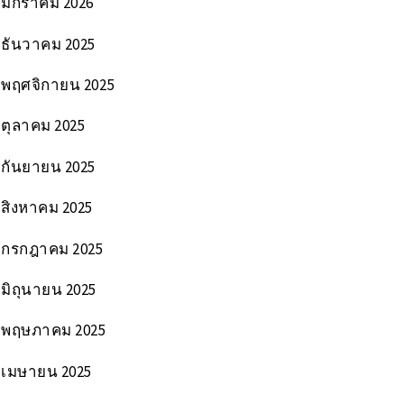
มกราคม 2026
ธันวาคม 2025
พฤศจิกายน 2025
ตุลาคม 2025
กันยายน 2025
สิงหาคม 2025
กรกฎาคม 2025
มิถุนายน 2025
พฤษภาคม 2025
เมษายน 2025