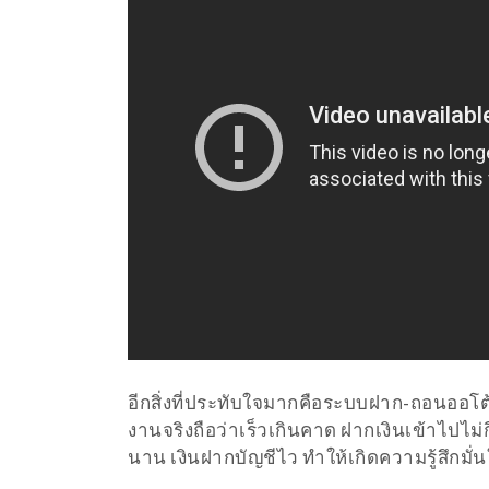
อีกสิ่งที่ประทับใจมากคือระบบฝาก-ถอนออโต
งานจริงถือว่าเร็วเกินคาด ฝากเงินเข้าไปไม่
นาน เงินฝากบัญชีไว ทำให้เกิดความรู้สึกมั่