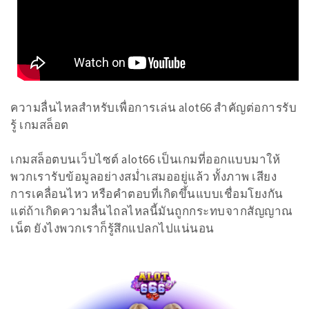
ความลื่นไหลสำหรับเพื่อการเล่น alot66 สำคัญต่อการรับ
รู้ เกมสล็อต
เกมสล็อตบนเว็บไซต์ alot66 เป็นเกมที่ออกแบบมาให้
พวกเรารับข้อมูลอย่างสม่ำเสมออยู่แล้ว ทั้งภาพ เสียง
การเคลื่อนไหว หรือคำตอบที่เกิดขึ้นแบบเชื่อมโยงกัน
แต่ถ้าเกิดความลื่นไถลไหลนี้มันถูกกระทบจากสัญญาณ
เน็ต ยังไงพวกเราก็รู้สึกแปลกไปแน่นอน