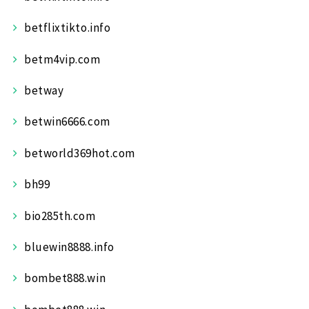
betflixtikto.info
betm4vip.com
betway
betwin6666.com
betworld369hot.com
bh99
bio285th.com
bluewin8888.info
bombet888.win