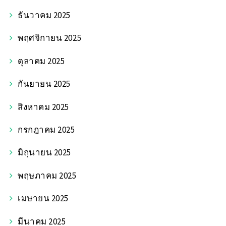
ธันวาคม 2025
พฤศจิกายน 2025
ตุลาคม 2025
กันยายน 2025
สิงหาคม 2025
กรกฎาคม 2025
มิถุนายน 2025
พฤษภาคม 2025
เมษายน 2025
มีนาคม 2025