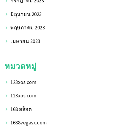
กรกฎาคม 2023
มิถุนายน 2023
พฤษภาคม 2023
เมษายน 2023
หมวดหมู่
123xos.com
123xos.com
168 สล็อต
1688vegasx.com