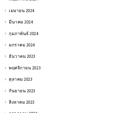
เมษายน 2024
มีนาคม 2024
กุมภาพันธ์ 2024
มกราคม 2024
ธันวาคม 2023
พฤศจิกายน 2023
ตุลาคม 2023
กันยายน 2023
สิงหาคม 2023