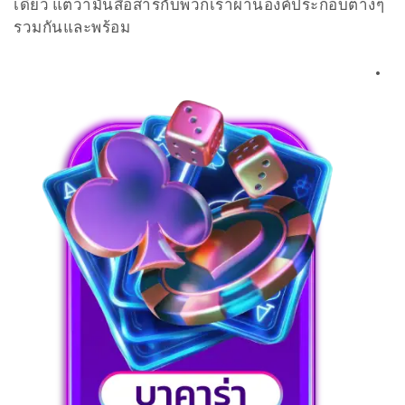
เดียว แต่ว่ามันสื่อสารกับพวกเราผ่านองค์ประกอบต่างๆ
รวมกันและพร้อม
•