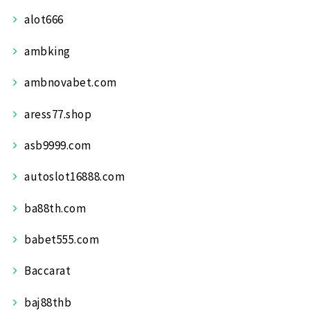
alot666
ambking
ambnovabet.com
aress77.shop
asb9999.com
autoslot16888.com
ba88th.com
babet555.com
Baccarat
baj88thb