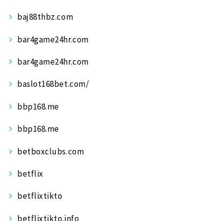
baj88thbz.com
bar4game24hr.com
bar4game24hr.com
baslot168bet.com/
bbp168.me
bbp168.me
betboxclubs.com
betflix
betflixtikto
betflixtikto.info