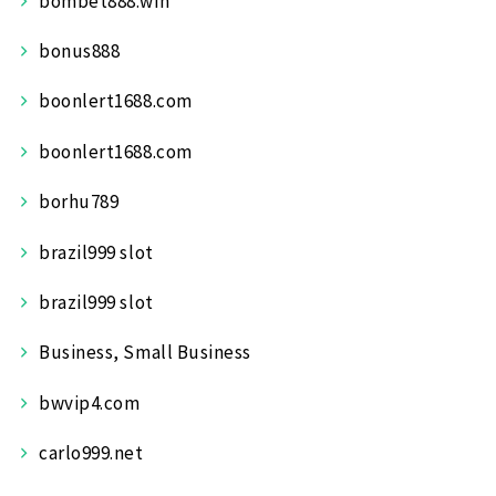
bombet888.win
bonus888
boonlert1688.com
boonlert1688.com
borhu789
brazil999 slot
brazil999 slot
Business, Small Business
bwvip4.com
carlo999.net