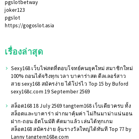
pgslotbetway
joker123
pgslot
https://gogoslot.asia
เรื่องล่าสุด
Sexy168 เว็บไพ่สดที่ตอบโจทย์คนยุคใหม่ สมาชิกใหม่
100% ถอนได้จริงทุกเวลา บาคาร่าสด ดีลเลอร์สาว
สวย sexy168 สมัครง่าย ได้โปรไว Top 15 by Buford
sexy168c.com 19 September 2569
สล็อต168 18 July 2569 tangtem168 เว็บเดียวครบ ทั้ง
สล็อตและบาคาร่า ฝากมาคุ้มค่า ไม่กินมาม่าแน่นอน
ฝาก-ถอน อัตโนมัติ คัดมาแล้ว เล่นได้ทุกเกม
สล็อต168 สมัครง่าย ลุ้นรางวัลใหญ่ได้ทันที Top 77 by
Lanny tangtem168e.com