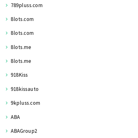
789pluss.com
8lots.com
8lots.com
8lots.me
8lots.me
918Kiss
918kissauto
9kpluss.com
ABA
ABAGroup2