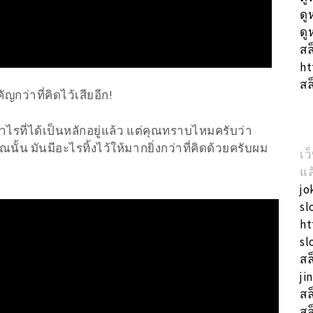
ดู
ดู
สล
ht
สล
ญกว่าที่คิดไว้เสียอีก!
ำไรที่ได้เป็นหลักอยู่แล้ว แต่คุณทราบไหมครับว่า
ั้น มันมีอะไรทิ้งไว้ให้มากยิ่งกว่าที่คิดด้วยครับผม
เว
แล
jo
sl
ht
sl
สล
ji
สล
สล