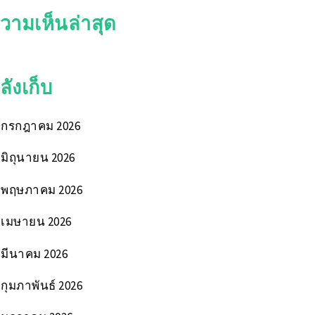
วามเห็นล่าสุด
ลังเก็บ
กรกฎาคม 2026
มิถุนายน 2026
พฤษภาคม 2026
เมษายน 2026
มีนาคม 2026
กุมภาพันธ์ 2026