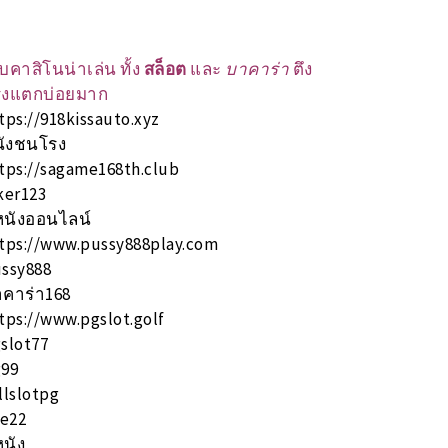
็บคาสิโนน่าเล่น ทั้ง
สล็อต
และ
บาคาร่า
ตึง
ิงแตกบ่อยมาก
tps://918kissauto.xyz
ังชนโรง
tps://sagame168th.club
ker123
หนังออนไลน์
tps://www.pussy888play.com
ssy888
คาร่า168
tps://www.pgslot.golf
slot77
99
llslotpg
ve22
หนัง