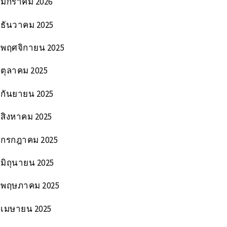
มกราคม 2026
ธันวาคม 2025
พฤศจิกายน 2025
ตุลาคม 2025
กันยายน 2025
สิงหาคม 2025
กรกฎาคม 2025
มิถุนายน 2025
พฤษภาคม 2025
เมษายน 2025