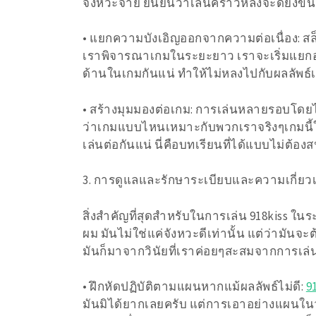
จังหวะจ่าย ยืนยันว่าเล่นคราวหลังจะดียิ่งขึ
• แยกความบังเอิญออกจากความต่อเนื่อง: สล
เราพิจารณาเกมในระยะยาว เราจะเริ่มแยกออ
ด้านในเกมกันแน่ ทำให้ไม่หลงไปกับผลลัพธ์
• สร้างมุมมองต่อเกม: การเล่นหลายรอบโดยไ
ว่าเกมแบบไหนเหมาะกับพวกเราจริงๆเกมนี้
เล่นต่อกันแน่ นี่คือบทเรียนที่ได้แบบไม่ต้
3. การดูแลและรักษาระเบียบและความเกี่ยวเ
สิ่งสำคัญที่สุดสำหรับในการเล่น 918kiss ในระ
ผม มันไม่ใช่แค่จังหวะดีเท่านั้น แต่ว่ามัน
มันก็มาจากวินัยที่เราค่อยๆสะสมจากการเล่น
• ฝึกหัดปฏิบัติตามแผนหากแม้ผลลัพธ์ไม่ดี:
9
มันมิได้ยากเลยครับ แต่การเอาอย่างแผนในวั