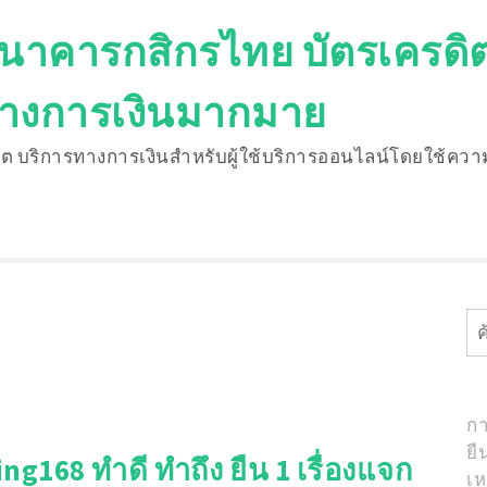
 ธนาคารกสิกรไทย บัตรเครดิต 
ทางการเงินมากมาย
็ต บริการทางการเงินสำหรับผู้ใช้บริการออนไลน์โดยใช้ความ
Search
for:
ค้
สำ
กา
ยื
ng168 ทำดี ทำถึง ยืน 1 เรื่องแจก
เ