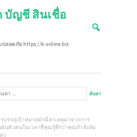
บัญชี สินเชื่อ
ปลอดภัย https://k-online.biz
นหา
หรับ:
รบรรลุเป้าหมายมักมีสาเหตุมาจากการ
นยันตัวตนในเวลาที่คุณรู้สึกว่าคุณกำลังล้ม
หลว