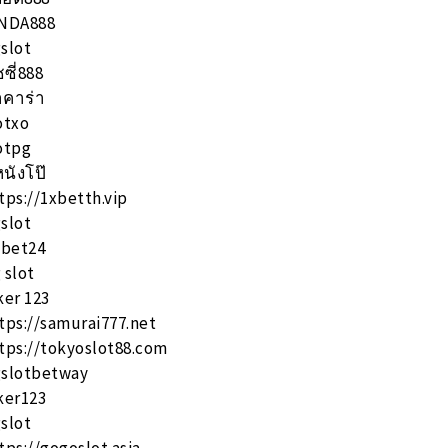
NDA888
slot
ซซี่888
คาร่า
otxo
otpg
หนังโป๊
tps://1xbetth.vip
slot
lbet24
 slot
ker 123
tps://samurai777.net
tps://tokyoslot88.com
slotbetway
ker123
slot