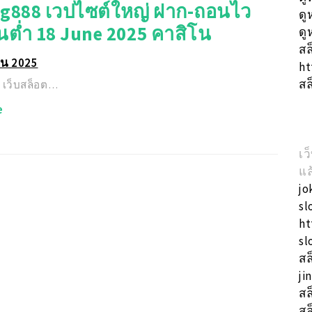
ng888 เวปไซต์ใหญ่ ฝาก-ถอนไว
ดู
ั้นต่ำ 18 June 2025 คาสิโน
ดู
สล
ยน 2025
ht
สล
 เว็บสล็อต…
e
เว
แล
jo
sl
ht
sl
สล
ji
สล
สล