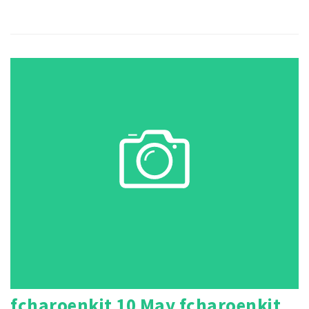
fcharoenkit 10 May fcharoenkit