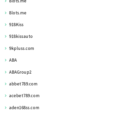
8lots.me
8lots.me
918Kiss
918kissauto
9kpluss.com
ABA
ABAGroup2
abbet789.com
acebet789.com
aden168ss.com