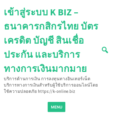
Skip
เข้าสู่ระบบ K BIZ –
to
content
ธนาคารกสิกรไทย บัตร
เครดิต บัญชี สินเชื่อ
ประกัน และบริการ
ทางการเงินมากมาย
บริการด้านการเงิน การลงทุนทางอินเทอร์เน็ต
บริการทางการเงินสำหรับผู้ใช้บริการออนไลน์โดย
ใช้ความปลอดภัย https://k-online.biz
Search
MENU
for: