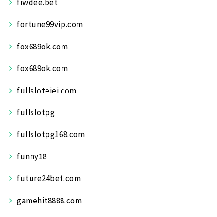
fiwdee.bet
fortune99vip.com
fox689ok.com
fox689ok.com
fullsloteiei.com
fullslotpg
fullslotpg168.com
funny18
future24bet.com
gamehit8888.com