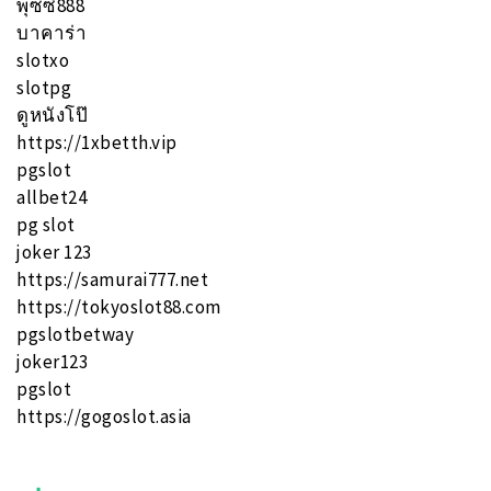
พุซซี่888
บาคาร่า
slotxo
slotpg
ดูหนังโป๊
https://1xbetth.vip
pgslot
allbet24
pg slot
joker 123
https://samurai777.net
https://tokyoslot88.com
pgslotbetway
joker123
pgslot
https://gogoslot.asia