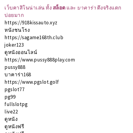
เว็บคาสิโนน่าเล่น ทั้ง
สล็อต
และ
บาคาร่า
ตึงจริงแตก
บ่อยมาก
https://918kissauto.xyz
หนังชนโรง
https://sagame168th.club
joker123
ดูหนังออนไลน์
https://www.pussy888play.com
pussy888
บาคาร่า168
https://www.pgslot.golf
pgslot77
pg99
fullslotpg
live22
ดูหนัง
ดูหนังฟรี