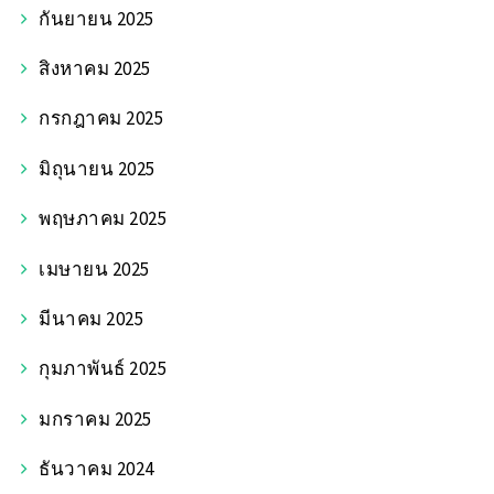
กันยายน 2025
สิงหาคม 2025
กรกฎาคม 2025
มิถุนายน 2025
พฤษภาคม 2025
เมษายน 2025
มีนาคม 2025
กุมภาพันธ์ 2025
มกราคม 2025
ธันวาคม 2024