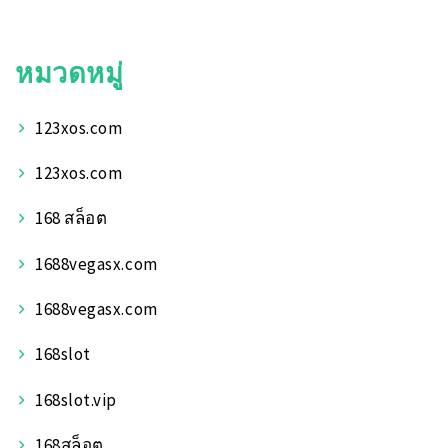
หมวดหมู่
123xos.com
123xos.com
168 สล็อต
1688vegasx.com
1688vegasx.com
168slot
168slot.vip
168สล็อต