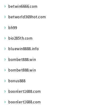
betwin6666.com
betworld369hot.com
bh99
bio285th.com
bluewin8888.info
bombet888.win
bombet888.win
bonus888
boonlert1688.com
boonlert1688.com