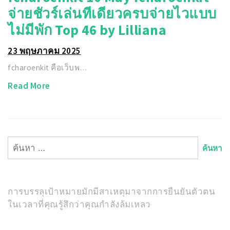
จ่ายชัวร์เล่นทีเดียวครบจ่ายไวแบบ
ไม่มีพัก Top 46 by Lilliana
23 พฤษภาคม 2025
fcharoenkit คือเว็บพ…
Read More
ค้นหา
สำหรับ:
การบรรลุเป้าหมายมักมีสาเหตุมาจากการยืนยันตัวตน
ในเวลาที่คุณรู้สึกว่าคุณกำลังล้มเหลว