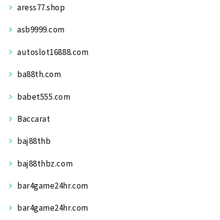
aress77.shop
asb9999.com
autoslot16888.com
ba88th.com
babet555.com
Baccarat
baj88thb
baj88thbz.com
bar4game24hr.com
bar4game24hr.com