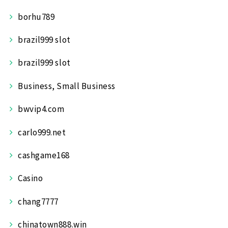
borhu789
brazil999 slot
brazil999 slot
Business, Small Business
bwvip4.com
carlo999.net
cashgame168
Casino
chang7777
chinatown888.win