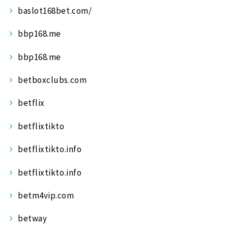
baslot168bet.com/
bbp168.me
bbp168.me
betboxclubs.com
betflix
betflixtikto
betflixtikto.info
betflixtikto.info
betm4vip.com
betway