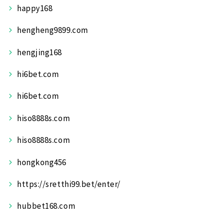
happy168
hengheng9899.com
hengjing168
hi6bet.com
hi6bet.com
hiso8888s.com
hiso8888s.com
hongkong456
https://sretthi99.bet/enter/
hubbet168.com