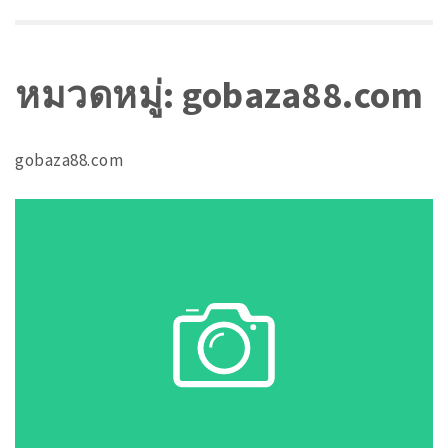
หมวดหมู่:
gobaza88.com
gobaza88.com