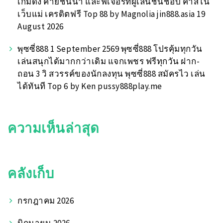
เกมดัง ค่ายชั้นนำ และฟีเจอร์ที่ผู้เล่นชื่นชอบ คาสิโน
เว็บแม่ เครดิตฟรี Top 88 by Magnolia jin888.asia 19
August 2026
พุซซี่888 1 September 2569 พุซซี่888 โปรคุ้มทุกวัน
เล่นสนุกได้มากกว่าเดิม แจกเพชร ฟรีทุกวัน ฝาก-
ถอน 3 วิ สวรรค์ของนักลงทุน พุซซี่888 สมัครไว เล่น
ได้ทันที Top 6 by Ken pussy888play.me
ความเห็นล่าสุด
คลังเก็บ
กรกฎาคม 2026