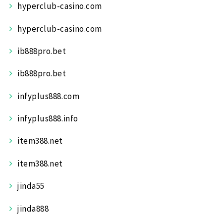
hyperclub-casino.com
hyperclub-casino.com
ib888pro.bet
ib888pro.bet
infyplus888.com
infyplus888.info
item388.net
item388.net
jinda55
jinda888