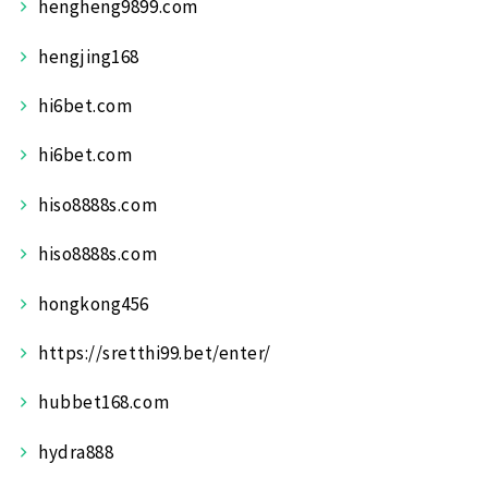
hengheng9899.com
hengjing168
hi6bet.com
hi6bet.com
hiso8888s.com
hiso8888s.com
hongkong456
https://sretthi99.bet/enter/
hubbet168.com
hydra888