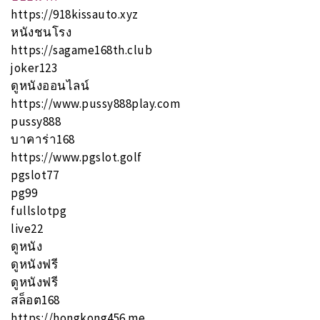
https://918kissauto.xyz
หนังชนโรง
https://sagame168th.club
joker123
ดูหนังออนไลน์
https://www.pussy888play.com
pussy888
บาคาร่า168
https://www.pgslot.golf
pgslot77
pg99
fullslotpg
live22
ดูหนัง
ดูหนังฟรี
ดูหนังฟรี
สล็อต168
https://hongkong456.me