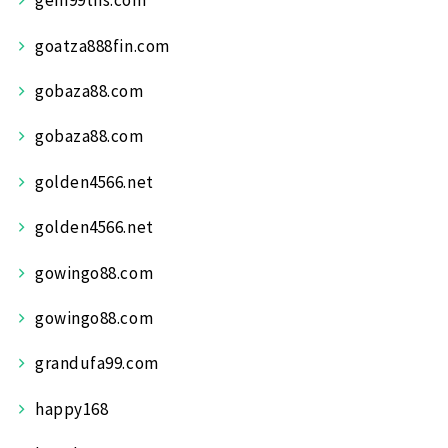
gem99ths.com
goatza888fin.com
gobaza88.com
gobaza88.com
golden4566.net
golden4566.net
gowingo88.com
gowingo88.com
grandufa99.com
happy168