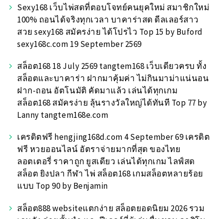
Sexy168 เว็บไพ่สดที่ตอบโจทย์คนยุคใหม่ สมาชิกใหม่
100% ถอนได้จริงทุกเวลา บาคาร่าสด ดีลเลอร์สาว
สวย sexy168 สมัครง่าย ได้โปรไว Top 15 by Buford
sexy168c.com 19 September 2569
สล็อต168 18 July 2569 tangtem168 เว็บเดียวครบ ทั้ง
สล็อตและบาคาร่า ฝากมาคุ้มค่า ไม่กินมาม่าแน่นอน
ฝาก-ถอน อัตโนมัติ คัดมาแล้ว เล่นได้ทุกเกม
สล็อต168 สมัครง่าย ลุ้นรางวัลใหญ่ได้ทันที Top 77 by
Lanny tangtem168e.com
เครดิตฟรี hengjing168d.com 4 September 69 เครดิต
ฟรี หวยออนไลน์ อัตราจ่ายมากที่สุด ของไทย
ลอตเตอรี่ ราคาถูก ยูสเดียว เล่นได้ทุกเกม ไลฟ์สด
สล็อต ยิงปลา กีฬา ไพ่ สล็อต168 เกมสล็อตหลายร้อย
แบบ Top 90 by Benjamin
สล็อต888 websiteแตกง่าย สล็อตยอดนิยม 2026 รวม