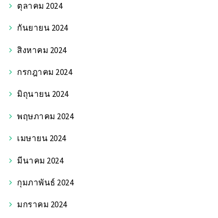
ตุลาคม 2024
กันยายน 2024
สิงหาคม 2024
กรกฎาคม 2024
มิถุนายน 2024
พฤษภาคม 2024
เมษายน 2024
มีนาคม 2024
กุมภาพันธ์ 2024
มกราคม 2024