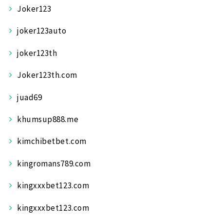
Joker123
joker123auto
joker123th
Joker123th.com
juad69
khumsup888.me
kimchibetbet.com
kingromans789.com
kingxxxbet123.com
kingxxxbet123.com