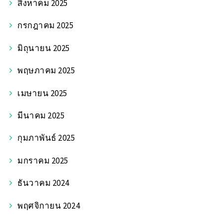
สิงหาคม 2025
กรกฎาคม 2025
มิถุนายน 2025
พฤษภาคม 2025
เมษายน 2025
มีนาคม 2025
กุมภาพันธ์ 2025
มกราคม 2025
ธันวาคม 2024
พฤศจิกายน 2024