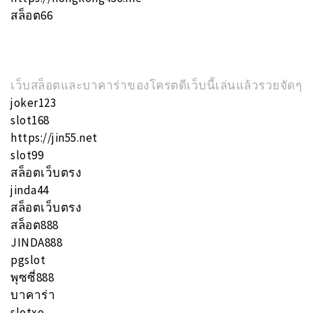
สล็อต66
เว็บสล็อตและบาคาร่าของโครตดีเว็บนี้เล่นแล้วรวยจัดๆ
joker123
slot168
https://jin55.net
slot99
สล็อตเว็บตรง
jinda44
สล็อตเว็บตรง
สล็อต888
JINDA888
pgslot
พุซซี่888
บาคาร่า
slotxo