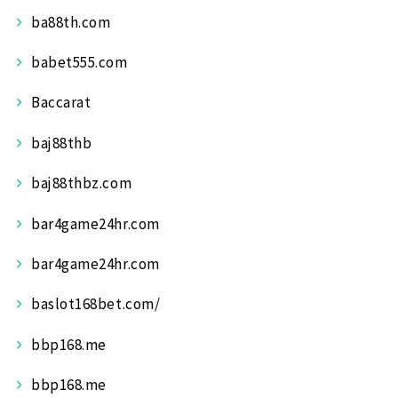
ba88th.com
babet555.com
Baccarat
baj88thb
baj88thbz.com
bar4game24hr.com
bar4game24hr.com
baslot168bet.com/
bbp168.me
bbp168.me