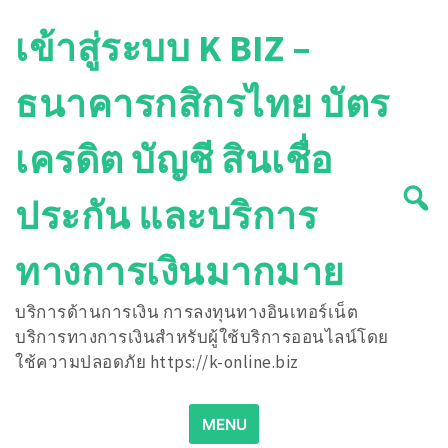
Skip
เข้าสู่ระบบ K BIZ –
to
content
ธนาคารกสิกรไทย บัตร
เครดิต บัญชี สินเชื่อ
ประกัน และบริการ
ทางการเงินมากมาย
บริการด้านการเงิน การลงทุนทางอินเทอร์เน็ต
บริการทางการเงินสำหรับผู้ใช้บริการออนไลน์โดย
ใช้ความปลอดภัย https://k-online.biz
Search
MENU
for: