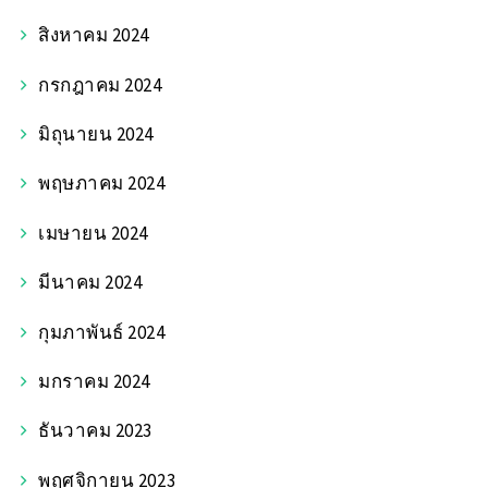
สิงหาคม 2024
กรกฎาคม 2024
มิถุนายน 2024
พฤษภาคม 2024
เมษายน 2024
มีนาคม 2024
กุมภาพันธ์ 2024
มกราคม 2024
ธันวาคม 2023
พฤศจิกายน 2023