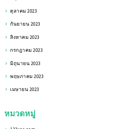
ตุลาคม 2023
กันยายน 2023
สิงหาคม 2023
กรกฎาคม 2023
มิถุนายน 2023
พฤษภาคม 2023
เมษายน 2023
หมวดหมู่