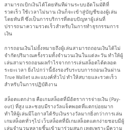
สามารถเบิกเงินได้โดยทันทีผ่านระบบอัตโนมัติที่
รวดเร็ว ใช้เวลาไม่นาน เงินก็จะเข้าสู่บัญชีของผู้เล่น
โดยทันที ซึ่งเป็นการบริการที่ตอบปัญหาผู้เล่นที่
ปรารถนาความรวดเร็วสำหรับในการทำธุรกรรมการ
เงิน
การถอนเงินไม่ยั้งหมายถึงผู้เล่นสามารถถอนเงินได้ไม่
จำกัดปริมาณครั้งรวมทั้งจำนวนเงินในแต่ละวัน ทำให้ผู้
เล่นสามารถถอนผลกำไรจากการเล่นสล็อตได้ตลอด
ระยะเวลา ยิ่งไปกว่านี้ยังรองรับระบบการถอนเงินผ่าน
True Wallet และแบงค์ทั่วไป ทำให้สบายและรวดเร็ว
สำหรับในการปฏิบัติงาน
สล็อตแตกง่าย คือเกมสล็อตที่มีอัตราการจ่ายเงิน (Pay-
out) ที่สูง และชอบมีรางวัลแจ็คพอตที่แตกบ่อยมาก
ทำให้ผู้เล่นมีโอกาสได้รับเงินรางวัลมากยิ่งกว่าการเล่น
เกมสล็อตทั่วๆไป เว็บสล็อตที่มีเกมสล็อตแตกง่ายชอบมีผู้
เล่นจำนวนหลายชิ้นเข้ามาร่วมสนุก เหตุเพราะมีความ