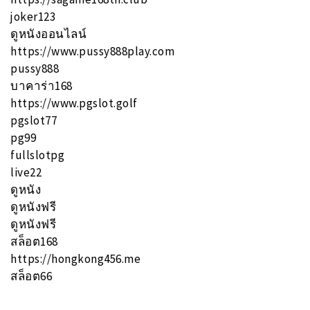
joker123
ดูหนังออนไลน์
https://www.pussy888play.com
pussy888
บาคาร่า168
https://www.pgslot.golf
pgslot77
pg99
fullslotpg
live22
ดูหนัง
ดูหนังฟรี
ดูหนังฟรี
สล็อต168
https://hongkong456.me
สล็อต66