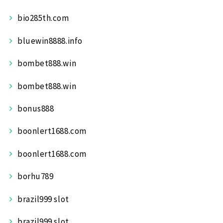
bio285th.com
bluewin8888.info
bombet888.win
bombet888.win
bonus888
boonlert1688.com
boonlert1688.com
borhu789
brazil999 slot
brazil999 slot