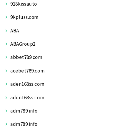
918kissauto
9kpluss.com
ABA
ABAGroup2
abbet789.com
acebet789.com
aden168ss.com
aden168ss.com
adm789.info
adm789.info