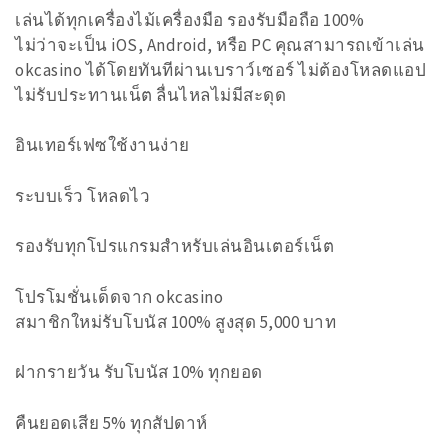
เล่นได้ทุกเครื่องไม้เครื่องมือ รองรับมือถือ 100%
ไม่ว่าจะเป็น iOS, Android, หรือ PC คุณสามารถเข้าเล่น
okcasino ได้โดยทันทีผ่านเบราว์เซอร์ ไม่ต้องโหลดแอป
ไม่รับประทานเน็ต ลื่นไหลไม่มีสะดุด
อินเทอร์เฟซใช้งานง่าย
ระบบเร็ว โหลดไว
รองรับทุกโปรแกรมสำหรับเล่นอินเตอร์เน็ต
โปรโมชั่นเด็ดจาก okcasino
สมาชิกใหม่รับโบนัส 100% สูงสุด 5,000 บาท
ฝากรายวัน รับโบนัส 10% ทุกยอด
คืนยอดเสีย 5% ทุกสัปดาห์