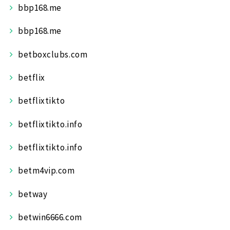
bbp168.me
bbp168.me
betboxclubs.com
betflix
betflixtikto
betflixtikto.info
betflixtikto.info
betm4vip.com
betway
betwin6666.com