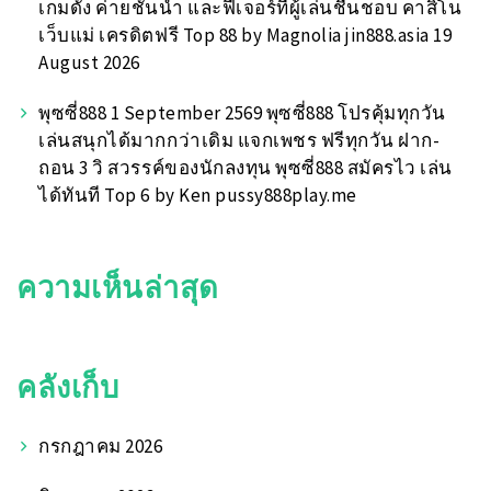
เกมดัง ค่ายชั้นนำ และฟีเจอร์ที่ผู้เล่นชื่นชอบ คาสิโน
เว็บแม่ เครดิตฟรี Top 88 by Magnolia jin888.asia 19
August 2026
พุซซี่888 1 September 2569 พุซซี่888 โปรคุ้มทุกวัน
เล่นสนุกได้มากกว่าเดิม แจกเพชร ฟรีทุกวัน ฝาก-
ถอน 3 วิ สวรรค์ของนักลงทุน พุซซี่888 สมัครไว เล่น
ได้ทันที Top 6 by Ken pussy888play.me
ความเห็นล่าสุด
คลังเก็บ
กรกฎาคม 2026