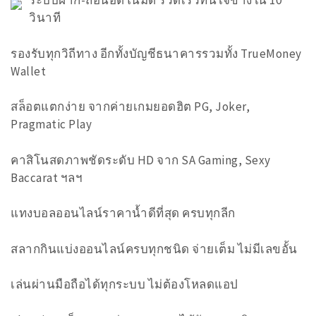
ระบบฝาก-ถอนอัตโนมัติ รวดเร็วทันใจข้างใน 10
วินาที
รองรับทุกวิถีทาง อีกทั้งบัญชีธนาคารรวมทั้ง TrueMoney
Wallet
สล็อตแตกง่าย จากค่ายเกมยอดฮิต PG, Joker,
Pragmatic Play
คาสิโนสดภาพชัดระดับ HD จาก SA Gaming, Sexy
Baccarat ฯลฯ
แทงบอลออนไลน์ราคาน้ำดีที่สุด ครบทุกลีก
สลากกินแบ่งออนไลน์ครบทุกชนิด จ่ายเต็ม ไม่มีเลขอั้น
เล่นผ่านมือถือได้ทุกระบบ ไม่ต้องโหลดแอป