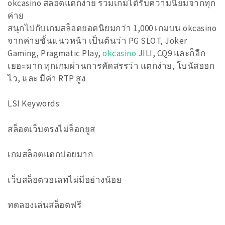
okcasino สล็อตแตกง่าย รวมเกมได้รับความนิยมจากทุก
ค่าย
สนุกไปกับเกมสล็อตยอดนิยมกว่า 1,000 เกมบน okcasino
จากค่ายชั้นแนวหน้า เป็นต้นว่า PG SLOT, Joker
Gaming, Pragmatic Play,
okcasino
JILI, CQ9 และก็อีก
เยอะมาก ทุกเกมผ่านการคัดสรรว่า แตกง่าย, โบนัสออก
ไว, และ มีค่า RTP สูง
LSI Keywords:
สล็อตเว็บตรงไม่ล็อกยูส
เกมสล็อตแตกบ่อยมาก
เว็บสล็อตวอเลทไม่มีอย่างน้อย
ทดลองเล่นสล็อตฟรี