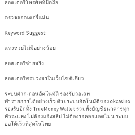
ลอตเตอรี่โทรศัพท์มือถือ
ตรวจลอตเตอรี่แม่น
Keyword Suggest:
แทงหวยไม่มีอย่างน้อย
ลอตเตอรี่จ่ายจริง
ลอตเตอรี่ครบวงจรในเว็บไซต์เดียว
ระบบฝาก-ถอนอัตโนมัติ รองรับวอเลท
ทำรายการได้อย่างเร็ว ด้วยระบบอัตโนมัติของ okcasino
รองรับอีกทั้ง TrueMoney Wallet รวมทั้งบัญชีธนาคารทุก
หัวระแหง ไม่ต้องแจ้งสลิป ไม่ต้องรอคอยแอดไม่น ระบบ
ออโต้เร็วที่สุดในไทย