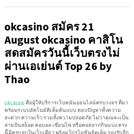
okcasino สมัคร 21
August okcasino คาสิโน
สดสมัครวันนี้เว็บตรงไม่
ผ่านเอเย่นต์ Top 26 by
Thao
okcasino
คือผู้ให้บริการเว็บพนันออนไลน์ครบวงจร ที่มา
พร้อมระบบอัตโนมัติเต็มต้นแบบ ตอบปัญหาทั้งความ
สะดวก ความเร็ว รวมทั้งความปลอดภัย ไม่ว่าคุณจะเป็น
สายปั่นสล็อต คอบอล เซียนไพ่ หรือคอสลากกินแบ่ง ตรง
นี้มีครบจบในเว็บเดียว พร้อมโปรโมชั่นจัดเต็ม รองรับอีก