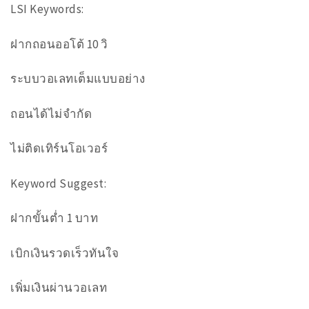
LSI Keywords:
ฝากถอนออโต้ 10 วิ
ระบบวอเลทเต็มแบบอย่าง
ถอนได้ไม่จำกัด
ไม่ติดเทิร์นโอเวอร์
Keyword Suggest:
ฝากขั้นต่ำ 1 บาท
เบิกเงินรวดเร็วทันใจ
เพิ่มเงินผ่านวอเลท