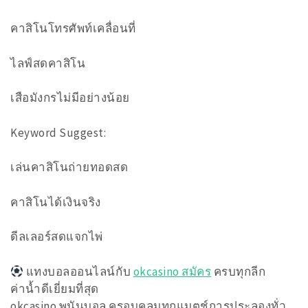
คาสิโนโทรศัพท์เคลื่อนที่
ไลฟ์สดคาสิโน
เสือมังกรไม่มีอย่างน้อย
Keyword Suggest:
เล่นคาสิโนถ่ายทอดสด
คาสิโนได้เงินจริง
ดีลเลอร์สดแจกไพ่
แทงบอลออนไลน์กับ
okcasino สมัคร
ครบทุกลีก
ค่าน้ำดีเยี่ยมที่สุด
okcasino พนันบอล ครอบคลุมทุกแมตช์การประลองทั่ว