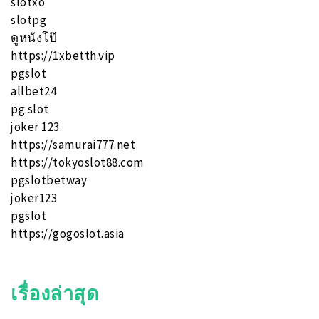
slotxo
slotpg
ดูหนังโป๊
https://1xbetth.vip
pgslot
allbet24
pg slot
joker 123
https://samurai777.net
https://tokyoslot88.com
pgslotbetway
joker123
pgslot
https://gogoslot.asia
เรื่องล่าสุด