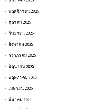
ธันวาคม 2025
พฤศจิกายน 2025
ตุลาคม 2025
กันยายน 2025
สิงหาคม 2025
กรกฎาคม 2025
มิถุนายน 2025
พฤษภาคม 2025
เมษายน 2025
มีนาคม 2025