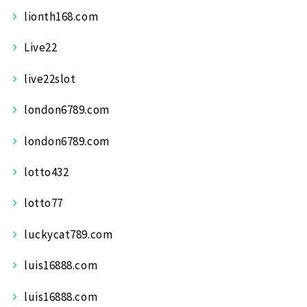
lionth168.com
Live22
live22slot
london6789.com
london6789.com
lotto432
lotto77
luckycat789.com
luis16888.com
luis16888.com