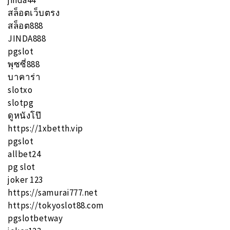
สล็อตเว็บตรง
สล็อต888
JINDA888
pgslot
พุซซี่888
บาคาร่า
slotxo
slotpg
ดูหนังโป๊
https://1xbetth.vip
pgslot
allbet24
pg slot
joker 123
https://samurai777.net
https://tokyoslot88.com
pgslotbetway