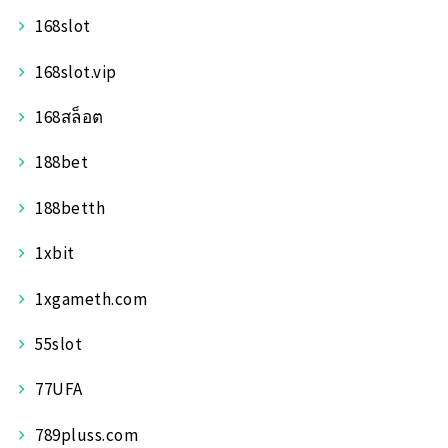
168slot
168slot.vip
168สล็อต
188bet
188betth
1xbit
1xgameth.com
55slot
77UFA
789pluss.com