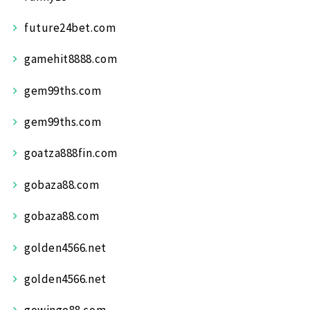
future24bet.com
gamehit8888.com
gem99ths.com
gem99ths.com
goatza888fin.com
gobaza88.com
gobaza88.com
golden4566.net
golden4566.net