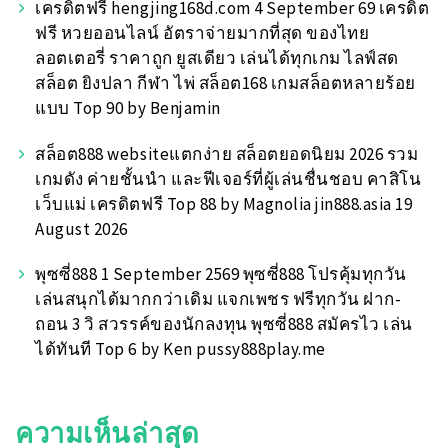
เครดิตฟรี hengjing168d.com 4 September 69 เครดิต
ฟรี หวยออนไลน์ อัตราจ่ายมากที่สุด ของไทย
ลอตเตอรี่ ราคาถูก ยูสเดียว เล่นได้ทุกเกม ไลฟ์สด
สล็อต ยิงปลา กีฬา ไพ่ สล็อต168 เกมสล็อตหลายร้อย
แบบ Top 90 by Benjamin
สล็อต888 websiteแตกง่าย สล็อตยอดนิยม 2026 รวม
เกมดัง ค่ายชั้นนำ และฟีเจอร์ที่ผู้เล่นชื่นชอบ คาสิโน
เว็บแม่ เครดิตฟรี Top 88 by Magnolia jin888.asia 19
August 2026
พุซซี่888 1 September 2569 พุซซี่888 โปรคุ้มทุกวัน
เล่นสนุกได้มากกว่าเดิม แจกเพชร ฟรีทุกวัน ฝาก-
ถอน 3 วิ สวรรค์ของนักลงทุน พุซซี่888 สมัครไว เล่น
ได้ทันที Top 6 by Ken pussy888play.me
ความเห็นล่าสุด