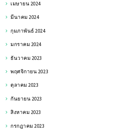
เมษายน 2024
มีนาคม 2024
กุมภาพันธ์ 2024
มกราคม 2024
ธันวาคม 2023
พฤศจิกายน 2023
ตุลาคม 2023
กันยายน 2023
สิงหาคม 2023
กรกฎาคม 2023