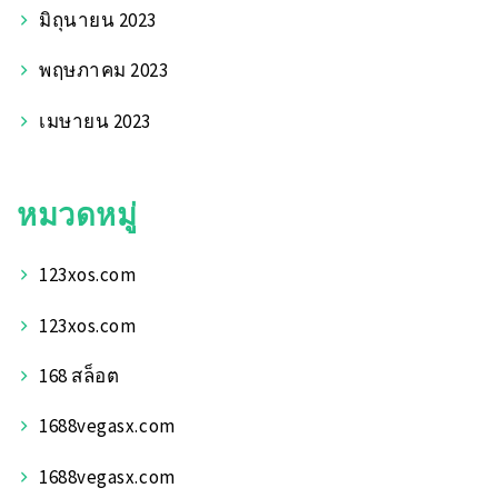
มิถุนายน 2023
พฤษภาคม 2023
เมษายน 2023
หมวดหมู่
123xos.com
123xos.com
168 สล็อต
1688vegasx.com
1688vegasx.com