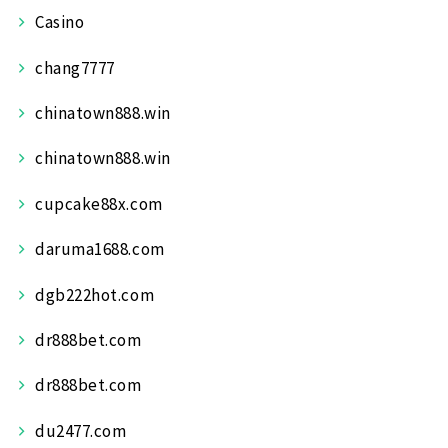
Casino
chang7777
chinatown888.win
chinatown888.win
cupcake88x.com
daruma1688.com
dgb222hot.com
dr888bet.com
dr888bet.com
du2477.com