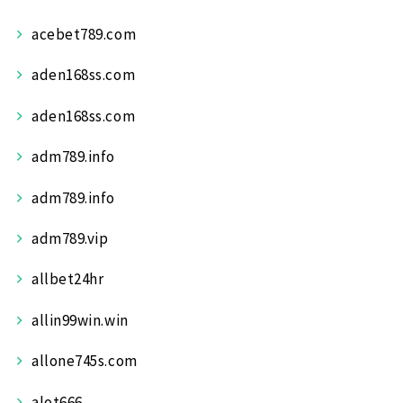
acebet789.com
aden168ss.com
aden168ss.com
adm789.info
adm789.info
adm789.vip
allbet24hr
allin99win.win
allone745s.com
alot666