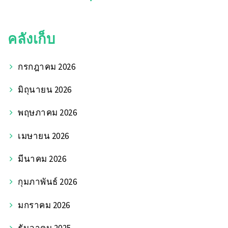
คลังเก็บ
กรกฎาคม 2026
มิถุนายน 2026
พฤษภาคม 2026
เมษายน 2026
มีนาคม 2026
กุมภาพันธ์ 2026
มกราคม 2026