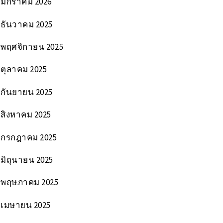
มกราคม 2026
ธันวาคม 2025
พฤศจิกายน 2025
ตุลาคม 2025
กันยายน 2025
สิงหาคม 2025
กรกฎาคม 2025
มิถุนายน 2025
พฤษภาคม 2025
เมษายน 2025