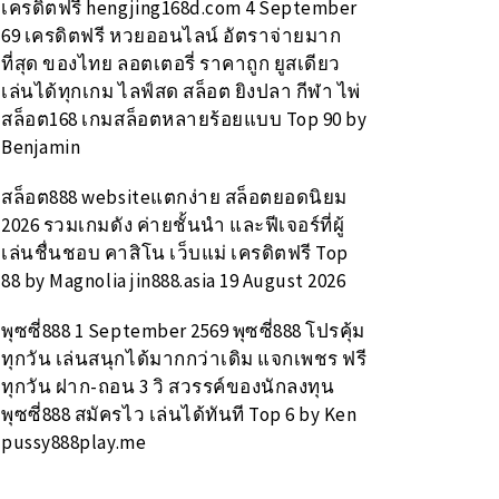
เครดิตฟรี hengjing168d.com 4 September
69 เครดิตฟรี หวยออนไลน์ อัตราจ่ายมาก
ที่สุด ของไทย ลอตเตอรี่ ราคาถูก ยูสเดียว
เล่นได้ทุกเกม ไลฟ์สด สล็อต ยิงปลา กีฬา ไพ่
สล็อต168 เกมสล็อตหลายร้อยแบบ Top 90 by
Benjamin
สล็อต888 websiteแตกง่าย สล็อตยอดนิยม
2026 รวมเกมดัง ค่ายชั้นนำ และฟีเจอร์ที่ผู้
เล่นชื่นชอบ คาสิโน เว็บแม่ เครดิตฟรี Top
88 by Magnolia jin888.asia 19 August 2026
พุซซี่888 1 September 2569 พุซซี่888 โปรคุ้ม
ทุกวัน เล่นสนุกได้มากกว่าเดิม แจกเพชร ฟรี
ทุกวัน ฝาก-ถอน 3 วิ สวรรค์ของนักลงทุน
พุซซี่888 สมัครไว เล่นได้ทันที Top 6 by Ken
pussy888play.me