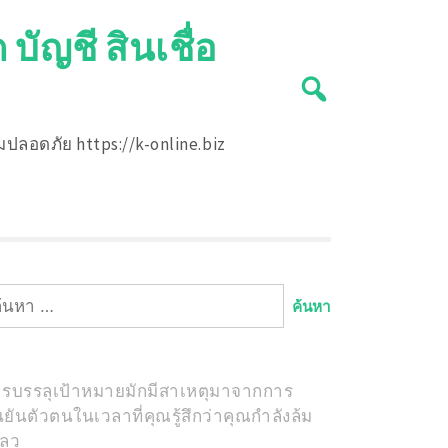
บัญชี สินเชื่อ
ปลอดภัย https://k-online.biz
นหา
หรับ:
รบรรลุเป้าหมายมักมีสาเหตุมาจากการ
นยันตัวตนในเวลาที่คุณรู้สึกว่าคุณกำลังล้ม
หลว