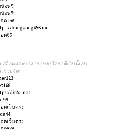
หนังฟรี
หนังฟรี
็อต168
tps://hongkong456.me
็อต66
็บสล็อตและบาคาร่าของโครตดีเว็บนี้เล่น
้วรวยจัดๆ
ker123
ot168
tps://jin55.net
ot99
็อตเว็บตรง
nda44
็อตเว็บตรง
็อต888