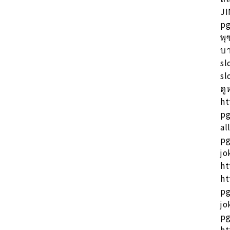
JI
pg
พุ
บา
sl
sl
ดู
ht
pg
al
pg
jo
ht
ht
pg
jo
pg