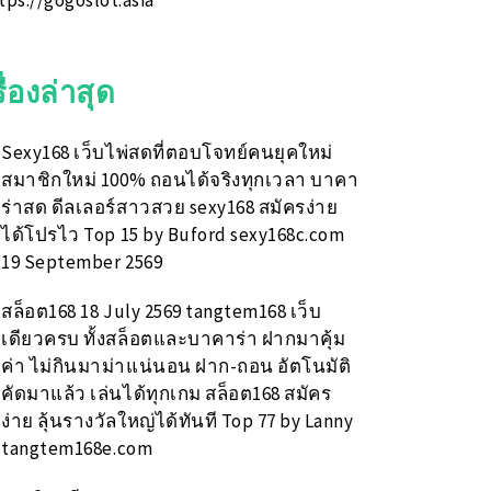
tps://gogoslot.asia
รื่องล่าสุด
Sexy168 เว็บไพ่สดที่ตอบโจทย์คนยุคใหม่
สมาชิกใหม่ 100% ถอนได้จริงทุกเวลา บาคา
ร่าสด ดีลเลอร์สาวสวย sexy168 สมัครง่าย
ได้โปรไว Top 15 by Buford sexy168c.com
19 September 2569
สล็อต168 18 July 2569 tangtem168 เว็บ
เดียวครบ ทั้งสล็อตและบาคาร่า ฝากมาคุ้ม
ค่า ไม่กินมาม่าแน่นอน ฝาก-ถอน อัตโนมัติ
คัดมาแล้ว เล่นได้ทุกเกม สล็อต168 สมัคร
ง่าย ลุ้นรางวัลใหญ่ได้ทันที Top 77 by Lanny
tangtem168e.com