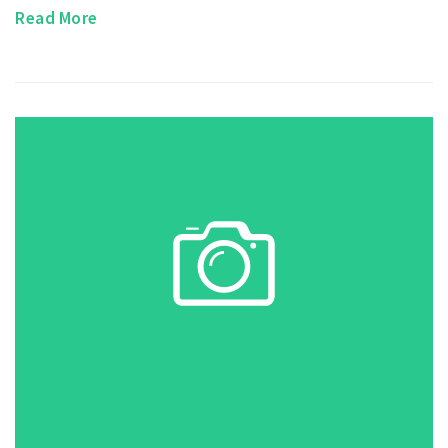
Read More