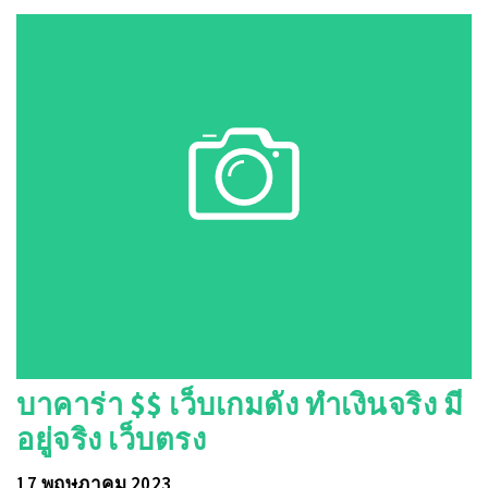
บาคาร่า $$ เว็บเกมดัง ทำเงินจริง มี
อยู่จริง เว็บตรง
17 พฤษภาคม 2023