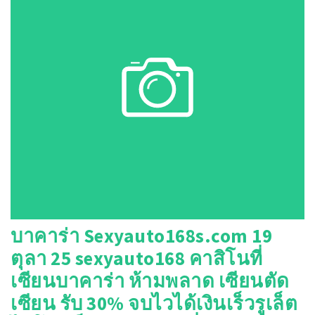
บาคาร่า Sexyauto168s.com 19
ตุลา 25 sexyauto168 คาสิโนที่
เซียนบาคาร่า ห้ามพลาด เซียนตัด
เซียน รับ 30% จบไวได้เงินเร็วรูเล็ต