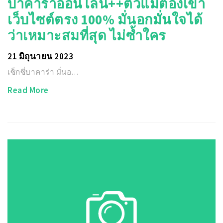
บาคาร่าออนไลน์++ตัวแม่ต้องเข้า
เว็บไซต์ตรง 100% มั่นอกมั่นใจได้
ว่าเหมาะสมที่สุด ไม่ซ้ำใคร
21 มิถุนายน 2023
เซ็กซี่บาคาร่า มั่นอ…
Read More