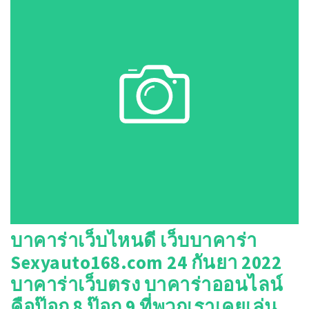
บาคาร่าเว็บไหนดี เว็บบาคาร่า
Sexyauto168.com 24 กันยา 2022
บาคาร่าเว็บตรง บาคาร่าออนไลน์
คือป๊อก 8 ป๊อก 9 ที่พวกเราเคยเล่น