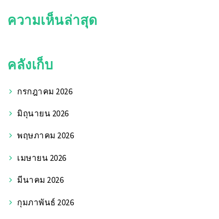
ความเห็นล่าสุด
คลังเก็บ
กรกฎาคม 2026
มิถุนายน 2026
พฤษภาคม 2026
เมษายน 2026
มีนาคม 2026
กุมภาพันธ์ 2026