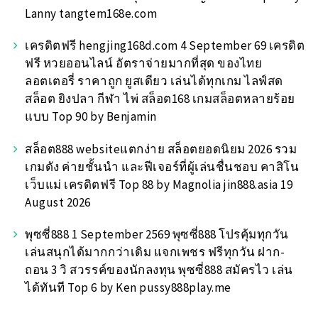
Lanny tangtem168e.com
เครดิตฟรี hengjing168d.com 4 September 69 เครดิต
ฟรี หวยออนไลน์ อัตราจ่ายมากที่สุด ของไทย
ลอตเตอรี่ ราคาถูก ยูสเดียว เล่นได้ทุกเกม ไลฟ์สด
สล็อต ยิงปลา กีฬา ไพ่ สล็อต168 เกมสล็อตหลายร้อย
แบบ Top 90 by Benjamin
สล็อต888 websiteแตกง่าย สล็อตยอดนิยม 2026 รวม
เกมดัง ค่ายชั้นนำ และฟีเจอร์ที่ผู้เล่นชื่นชอบ คาสิโน
เว็บแม่ เครดิตฟรี Top 88 by Magnolia jin888.asia 19
August 2026
พุซซี่888 1 September 2569 พุซซี่888 โปรคุ้มทุกวัน
เล่นสนุกได้มากกว่าเดิม แจกเพชร ฟรีทุกวัน ฝาก-
ถอน 3 วิ สวรรค์ของนักลงทุน พุซซี่888 สมัครไว เล่น
ได้ทันที Top 6 by Ken pussy888play.me