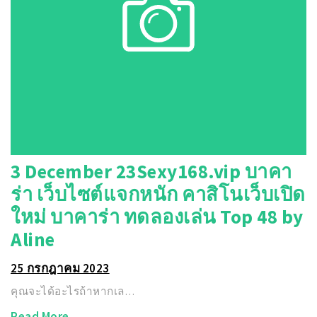
3 December 23Sexy168.vip บาคา
ร่า เว็บไซต์แจกหนัก คาสิโนเว็บเปิด
ใหม่ บาคาร่า ทดลองเล่น Top 48 by
Aline
25 กรกฎาคม 2023
คุณจะได้อะไรถ้าหากเล…
Read More