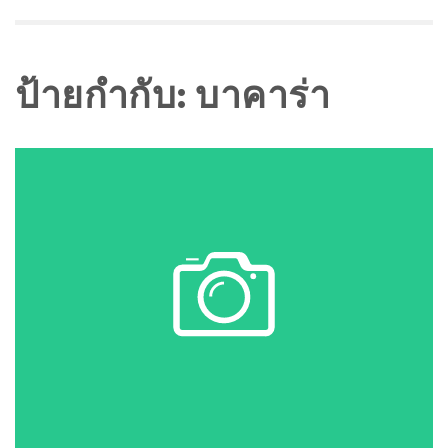
ป้ายกำกับ:
บาคาร่า