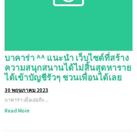
บาคาร่า ^^ แนะนำ เว็บไซต์ที่สร้าง
ความสนุกสนานได้ไม่สิ้นสุดหาราย
ได้เข้าบัญชีรัวๆ ชวนเพื่อนได้เลย
30 พฤษภาคม 2023
บาคาร่า เมื่อเอ่ยถึง…
Read More