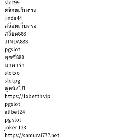
slot99
สล็อตเว็บตรง
jinda44
สล็อตเว็บตรง
สล็อต888
JINDA888
pgslot
พุซซี่888
บาคาร่า
slotxo
slotpg
ดูหนังโป๊
https://1xbetth.vip
pgslot
allbet24
pg slot
joker 123
https://samurai777.net