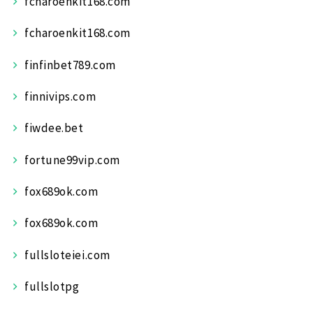
fcharoenkit168.com
fcharoenkit168.com
finfinbet789.com
finnivips.com
fiwdee.bet
fortune99vip.com
fox689ok.com
fox689ok.com
fullsloteiei.com
fullslotpg