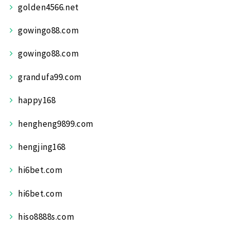
golden4566.net
gowingo88.com
gowingo88.com
grandufa99.com
happy168
hengheng9899.com
hengjing168
hi6bet.com
hi6bet.com
hiso8888s.com