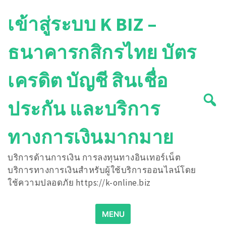
Skip
เข้าสู่ระบบ K BIZ –
to
content
ธนาคารกสิกรไทย บัตร
เครดิต บัญชี สินเชื่อ
ประกัน และบริการ
ทางการเงินมากมาย
บริการด้านการเงิน การลงทุนทางอินเทอร์เน็ต
บริการทางการเงินสำหรับผู้ใช้บริการออนไลน์โดย
ใช้ความปลอดภัย https://k-online.biz
Search
MENU
for: