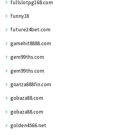
fullslotpg168.com
funny18
future24bet.com
gamehit8888.com
gem99ths.com
gem99ths.com
goatza888fin.com
gobaza88.com
gobaza88.com
golden4566.net