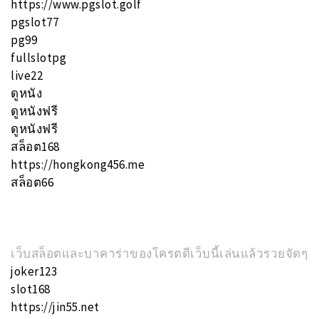
https://www.pgslot.golf
pgslot77
pg99
fullslotpg
live22
ดูหนัง
ดูหนังฟรี
ดูหนังฟรี
สล็อต168
https://hongkong456.me
สล็อต66
เว็บสล็อตและบาคาร่าของโครตดีเว็บนี้เล่นแล้วรวยจัดๆ
joker123
slot168
https://jin55.net