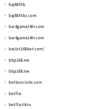
baj88thb
baj88thbz.com
bar4game24hr.com
bar4game24hr.com
baslot168bet.com/
bbp168.me
bbp168.me
betboxclubs.com
betflix
betflixtikto