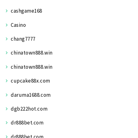
cashgame168
Casino
chang7777
chinatown888.win
chinatown888.win
cupcake88x.com
daruma1688.com
dgb222hot.com
dr888bet.com
dr888bet.com