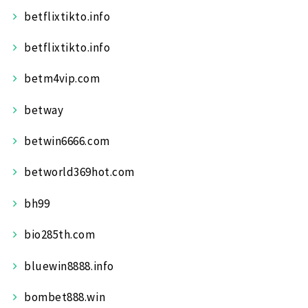
betflixtikto.info
betflixtikto.info
betm4vip.com
betway
betwin6666.com
betworld369hot.com
bh99
bio285th.com
bluewin8888.info
bombet888.win