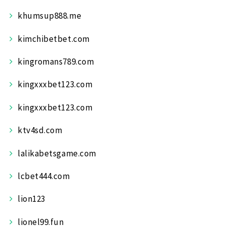
khumsup888.me
kimchibetbet.com
kingromans789.com
kingxxxbet123.com
kingxxxbet123.com
ktv4sd.com
lalikabetsgame.com
lcbet444.com
lion123
lionel99.fun