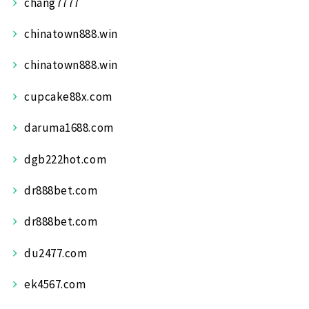
chang7777
chinatown888.win
chinatown888.win
cupcake88x.com
daruma1688.com
dgb222hot.com
dr888bet.com
dr888bet.com
du2477.com
ek4567.com