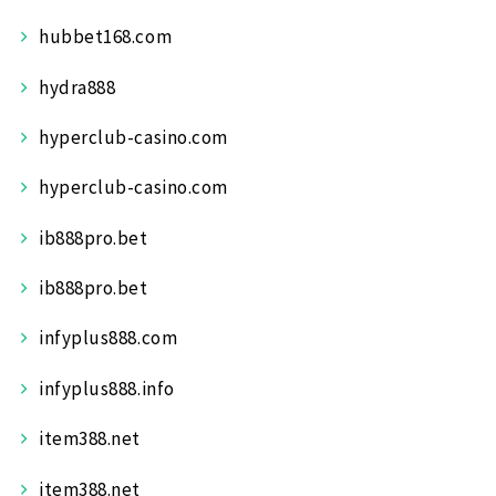
hubbet168.com
hydra888
hyperclub-casino.com
hyperclub-casino.com
ib888pro.bet
ib888pro.bet
infyplus888.com
infyplus888.info
item388.net
item388.net