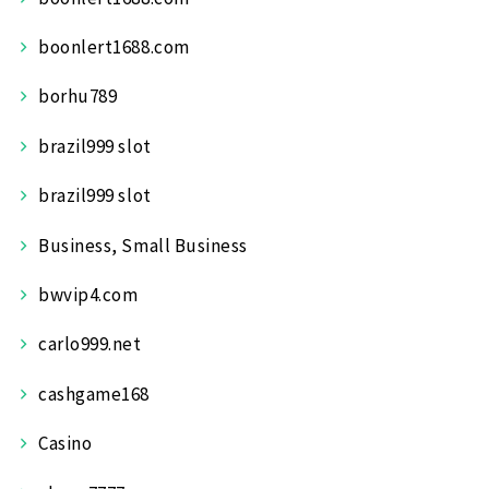
boonlert1688.com
borhu789
brazil999 slot
brazil999 slot
Business, Small Business
bwvip4.com
carlo999.net
cashgame168
Casino