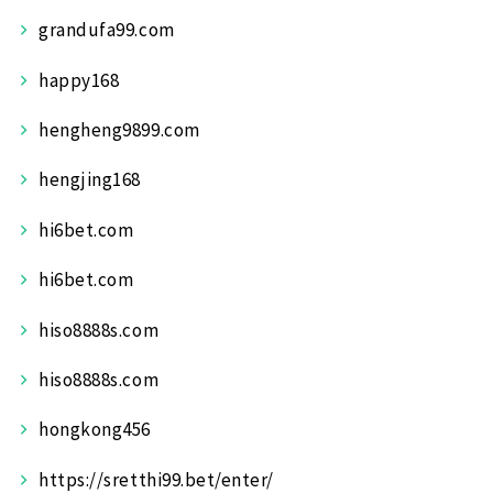
grandufa99.com
happy168
hengheng9899.com
hengjing168
hi6bet.com
hi6bet.com
hiso8888s.com
hiso8888s.com
hongkong456
https://sretthi99.bet/enter/