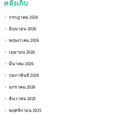
คลังเก็บ
กรกฎาคม 2026
มิถุนายน 2026
พฤษภาคม 2026
เมษายน 2026
มีนาคม 2026
กุมภาพันธ์ 2026
มกราคม 2026
ธันวาคม 2025
พฤศจิกายน 2025