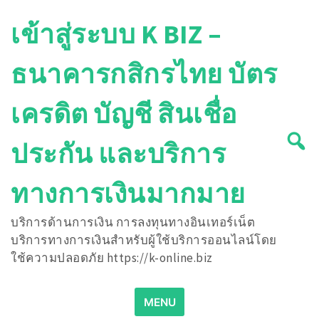
Skip
เข้าสู่ระบบ K BIZ –
to
content
ธนาคารกสิกรไทย บัตร
เครดิต บัญชี สินเชื่อ
ประกัน และบริการ
ทางการเงินมากมาย
บริการด้านการเงิน การลงทุนทางอินเทอร์เน็ต
บริการทางการเงินสำหรับผู้ใช้บริการออนไลน์โดย
ใช้ความปลอดภัย https://k-online.biz
Search
MENU
for: