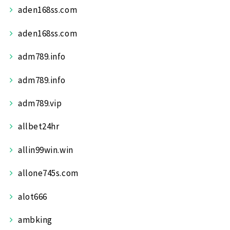
aden168ss.com
aden168ss.com
adm789.info
adm789.info
adm789.vip
allbet24hr
allin99win.win
allone745s.com
alot666
ambking