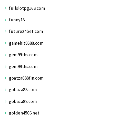
fullslotpg168.com
funny18
future24bet.com
gamehit8888.com
gem99ths.com
gem99ths.com
goatza888fin.com
gobaza88.com
gobaza88.com
golden4566.net