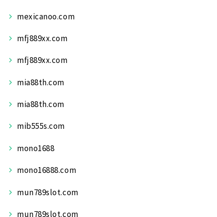
mexicanoo.com
mfj889xx.com
mfj889xx.com
mia88th.com
mia88th.com
mib555s.com
mono1688
mono16888.com
mun789slot.com
mun789slot.com