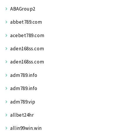
ABAGroup2
abbet789.com
acebet789.com
aden168ss.com
aden168ss.com
adm789.info
adm789.info
adm789.vip
allbet24hr
allin99win.win