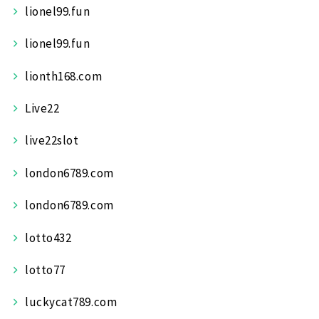
lionel99.fun
lionel99.fun
lionth168.com
Live22
live22slot
london6789.com
london6789.com
lotto432
lotto77
luckycat789.com