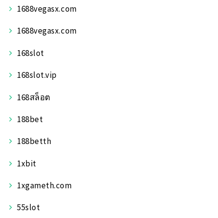
1688vegasx.com
1688vegasx.com
168slot
168slot.vip
168สล็อต
188bet
188betth
1xbit
1xgameth.com
55slot