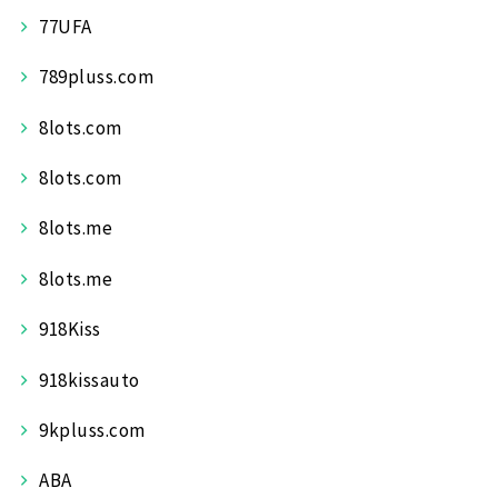
77UFA
789pluss.com
8lots.com
8lots.com
8lots.me
8lots.me
918Kiss
918kissauto
9kpluss.com
ABA