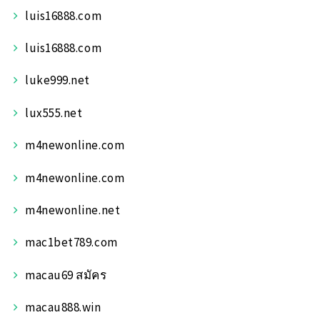
luis16888.com
luis16888.com
luke999.net
lux555.net
m4newonline.com
m4newonline.com
m4newonline.net
mac1bet789.com
macau69 สมัคร
macau888.win