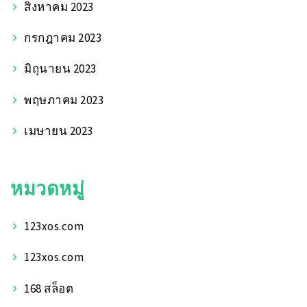
สิงหาคม 2023
กรกฎาคม 2023
มิถุนายน 2023
พฤษภาคม 2023
เมษายน 2023
หมวดหมู่
123xos.com
123xos.com
168 สล็อต