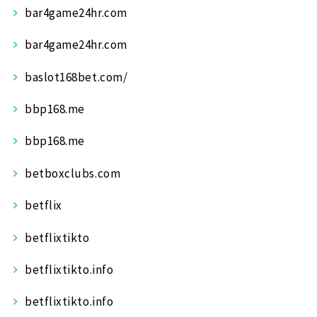
bar4game24hr.com
bar4game24hr.com
baslot168bet.com/
bbp168.me
bbp168.me
betboxclubs.com
betflix
betflixtikto
betflixtikto.info
betflixtikto.info