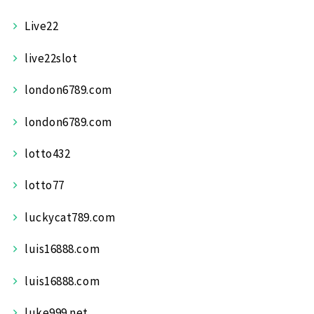
Live22
live22slot
london6789.com
london6789.com
lotto432
lotto77
luckycat789.com
luis16888.com
luis16888.com
luke999.net