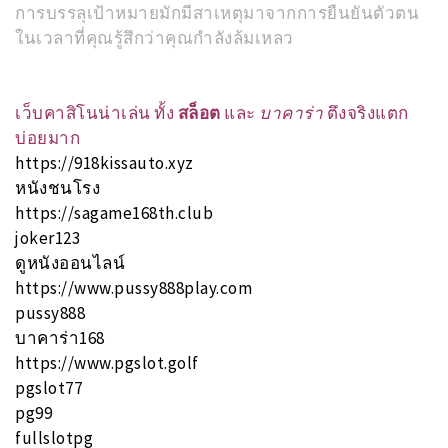
การบรรลุเป้าหมายมักมีสาเหตุมาจากการยืนยันตัวตน
ในเวลาที่คุณรู้สึกว่าคุณกำลังล้มเหลว
เว็บคาสิโนน่าเล่น ทั้ง
สล็อต
และ
บาคาร่า
ตึงจริงแตก
บ่อยมาก
https://918kissauto.xyz
หนังชนโรง
https://sagame168th.club
joker123
ดูหนังออนไลน์
https://www.pussy888play.com
pussy888
บาคาร่า168
https://www.pgslot.golf
pgslot77
pg99
fullslotpg