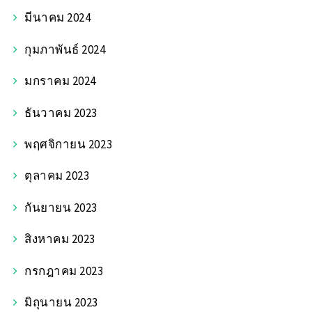
มีนาคม 2024
กุมภาพันธ์ 2024
มกราคม 2024
ธันวาคม 2023
พฤศจิกายน 2023
ตุลาคม 2023
กันยายน 2023
สิงหาคม 2023
กรกฎาคม 2023
มิถุนายน 2023