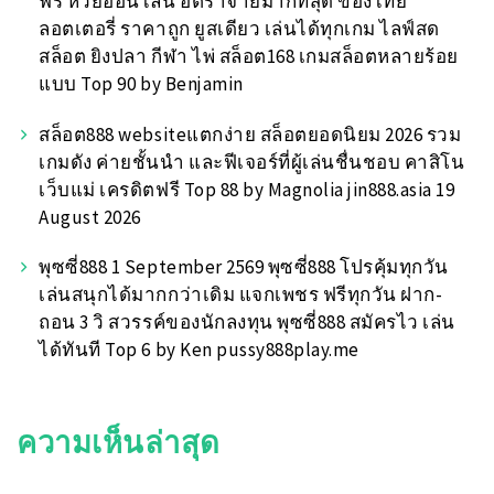
ฟรี หวยออนไลน์ อัตราจ่ายมากที่สุด ของไทย
ลอตเตอรี่ ราคาถูก ยูสเดียว เล่นได้ทุกเกม ไลฟ์สด
สล็อต ยิงปลา กีฬา ไพ่ สล็อต168 เกมสล็อตหลายร้อย
แบบ Top 90 by Benjamin
สล็อต888 websiteแตกง่าย สล็อตยอดนิยม 2026 รวม
เกมดัง ค่ายชั้นนำ และฟีเจอร์ที่ผู้เล่นชื่นชอบ คาสิโน
เว็บแม่ เครดิตฟรี Top 88 by Magnolia jin888.asia 19
August 2026
พุซซี่888 1 September 2569 พุซซี่888 โปรคุ้มทุกวัน
เล่นสนุกได้มากกว่าเดิม แจกเพชร ฟรีทุกวัน ฝาก-
ถอน 3 วิ สวรรค์ของนักลงทุน พุซซี่888 สมัครไว เล่น
ได้ทันที Top 6 by Ken pussy888play.me
ความเห็นล่าสุด