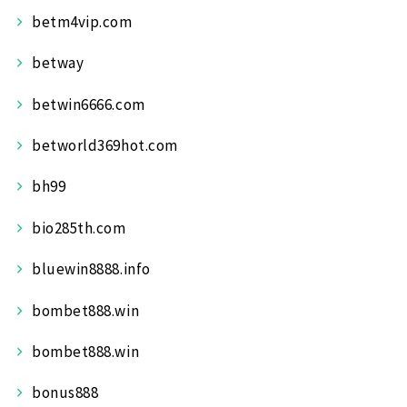
betm4vip.com
betway
betwin6666.com
betworld369hot.com
bh99
bio285th.com
bluewin8888.info
bombet888.win
bombet888.win
bonus888