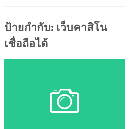
ป้ายกำกับ:
เว็บคาสิโน
เชื่อถือได้