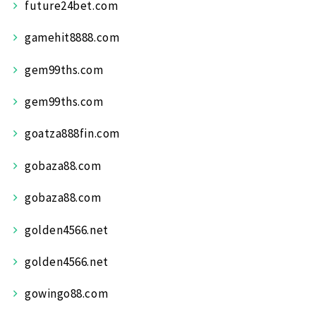
future24bet.com
gamehit8888.com
gem99ths.com
gem99ths.com
goatza888fin.com
gobaza88.com
gobaza88.com
golden4566.net
golden4566.net
gowingo88.com