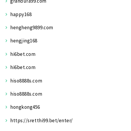
grandufa99.com
happy168
hengheng9899.com
hengjing168
hi6bet.com
hi6bet.com
hiso8888s.com
hiso8888s.com
hongkong456
https://sretthi99.bet/enter/