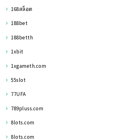
168สล็อต
188bet
188betth
1xbit
1xgameth.com
55slot
77UFA
789pluss.com
8lots.com
8lots.com