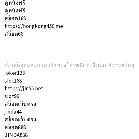
ดูหนังฟรี
ดูหนังฟรี
สล็อต168
https://hongkong456.me
สล็อต66
เว็บสล็อตและบาคาร่าของโครตดีเว็บนี้เล่นแล้วรวยจัดๆ
joker123
slot168
https://jin55.net
slot99
สล็อตเว็บตรง
jinda44
สล็อตเว็บตรง
สล็อต888
JINDA888