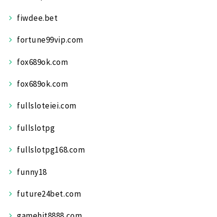
fiwdee.bet
fortune99vip.com
fox689ok.com
fox689ok.com
fullsloteiei.com
fullslotpg
fullslotpg168.com
funny18
future24bet.com
gamehit8888.com