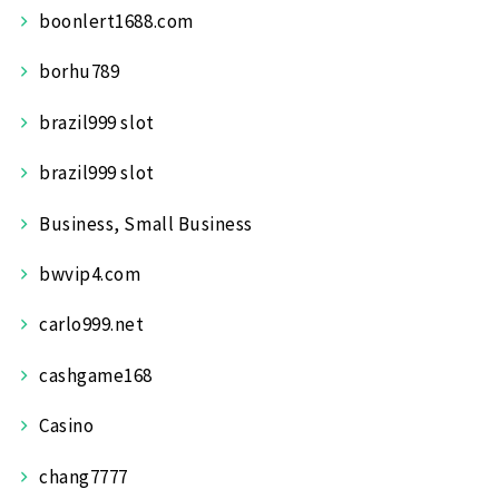
boonlert1688.com
borhu789
brazil999 slot
brazil999 slot
Business, Small Business
bwvip4.com
carlo999.net
cashgame168
Casino
chang7777