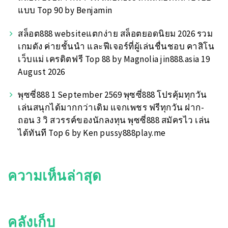
แบบ Top 90 by Benjamin
สล็อต888 websiteแตกง่าย สล็อตยอดนิยม 2026 รวม
เกมดัง ค่ายชั้นนำ และฟีเจอร์ที่ผู้เล่นชื่นชอบ คาสิโน
เว็บแม่ เครดิตฟรี Top 88 by Magnolia jin888.asia 19
August 2026
พุซซี่888 1 September 2569 พุซซี่888 โปรคุ้มทุกวัน
เล่นสนุกได้มากกว่าเดิม แจกเพชร ฟรีทุกวัน ฝาก-
ถอน 3 วิ สวรรค์ของนักลงทุน พุซซี่888 สมัครไว เล่น
ได้ทันที Top 6 by Ken pussy888play.me
ความเห็นล่าสุด
คลังเก็บ