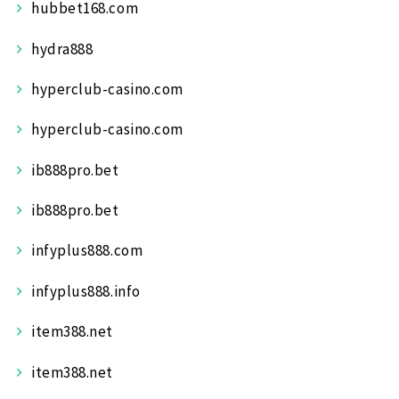
hubbet168.com
hydra888
hyperclub-casino.com
hyperclub-casino.com
ib888pro.bet
ib888pro.bet
infyplus888.com
infyplus888.info
item388.net
item388.net