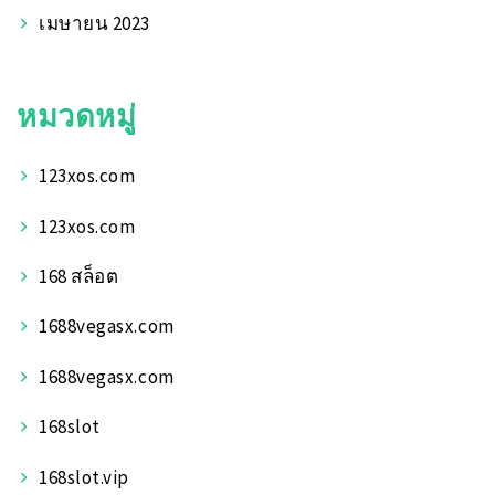
เมษายน 2023
หมวดหมู่
123xos.com
123xos.com
168 สล็อต
1688vegasx.com
1688vegasx.com
168slot
168slot.vip