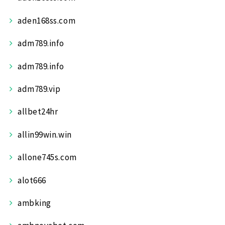
aden168ss.com
adm789.info
adm789.info
adm789.vip
allbet24hr
allin99win.win
allone745s.com
alot666
ambking