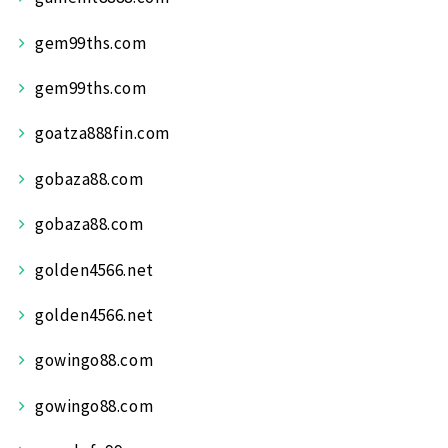
gem99ths.com
gem99ths.com
goatza888fin.com
gobaza88.com
gobaza88.com
golden4566.net
golden4566.net
gowingo88.com
gowingo88.com