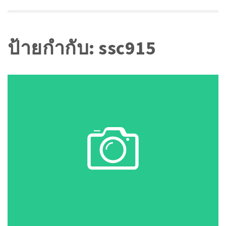
ป้ายกำกับ:
ssc915