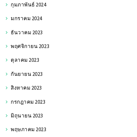
กุมภาพันธ์ 2024
มกราคม 2024
ธันวาคม 2023
พฤศจิกายน 2023
ตุลาคม 2023
กันยายน 2023
สิงหาคม 2023
กรกฎาคม 2023
มิถุนายน 2023
พฤษภาคม 2023