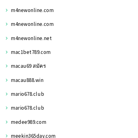
m4newonline.com
m4newonline.com
m4newonline.net
mac1bet789.com
macau69 สมัคร
macau888.win
mario678.club
mario678.club
medee989.com
meekin365day.com