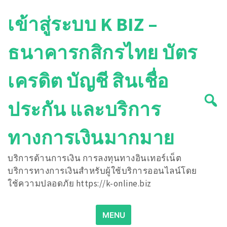
Skip
เข้าสู่ระบบ K BIZ –
to
content
ธนาคารกสิกรไทย บัตร
เครดิต บัญชี สินเชื่อ
ประกัน และบริการ
ทางการเงินมากมาย
บริการด้านการเงิน การลงทุนทางอินเทอร์เน็ต
บริการทางการเงินสำหรับผู้ใช้บริการออนไลน์โดย
ใช้ความปลอดภัย https://k-online.biz
Search
MENU
for: