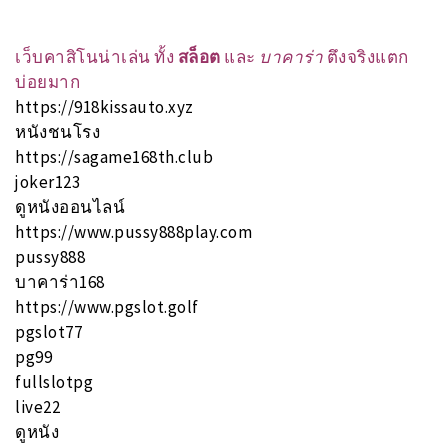
เว็บคาสิโนน่าเล่น ทั้ง
สล็อต
และ
บาคาร่า
ตึงจริงแตก
บ่อยมาก
https://918kissauto.xyz
หนังชนโรง
https://sagame168th.club
joker123
ดูหนังออนไลน์
https://www.pussy888play.com
pussy888
บาคาร่า168
https://www.pgslot.golf
pgslot77
pg99
fullslotpg
live22
ดูหนัง