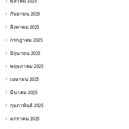
ตุลาคม 2025
กันยายน 2025
สิงหาคม 2025
กรกฎาคม 2025
มิถุนายน 2025
พฤษภาคม 2025
เมษายน 2025
มีนาคม 2025
กุมภาพันธ์ 2025
มกราคม 2025