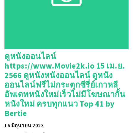
ดูหนังออนไลน์
https://www.Movie2k.io 15 เม.ย.
2566 ดูหนังหนังออนไลน์ ดูหนัง
ออนไลน์ฟรีไม่กระตุกซีรี่ย์เกาหลี
อัพเดทหนังใหม่เร็วไม่มีโฆษณากั้น
หนังใหม่ ครบทุกแนว Top 41 by
Bertie
16 มิถุนายน 2023