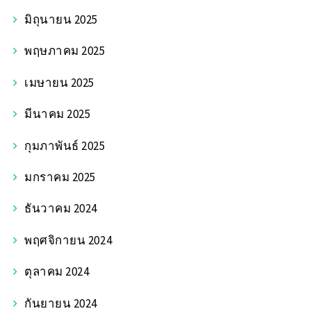
มิถุนายน 2025
พฤษภาคม 2025
เมษายน 2025
มีนาคม 2025
กุมภาพันธ์ 2025
มกราคม 2025
ธันวาคม 2024
พฤศจิกายน 2024
ตุลาคม 2024
กันยายน 2024