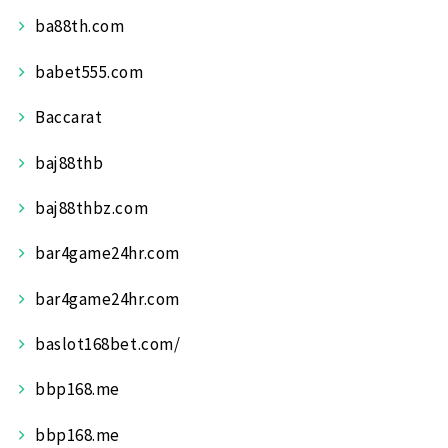
ba88th.com
babet555.com
Baccarat
baj88thb
baj88thbz.com
bar4game24hr.com
bar4game24hr.com
baslot168bet.com/
bbp168.me
bbp168.me