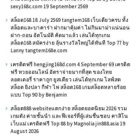
sexy168c.com 19 September 2569
สล็อต168 18 July 2569 tangtem168 เว็บเดียวครบ ทั้ง
สล็อตและบาคาร่า ฝากมาคุ้มค่า ไม่กินมาม่าแน่นอน
ฝาก-ถอน อัตโนมัติ คัดมาแล้ว เล่นได้ทุกเกม
สล็อต168 สมัครง่าย ลุ้นรางวัลใหญ่ได้ทันที Top 77 by
Lanny tangtem168e.com
เครดิตฟรี hengjing168d.com 4 September 69 เครดิต
ฟรี หวยออนไลน์ อัตราจ่ายมากที่สุด ของไทย
ลอตเตอรี่ ราคาถูก ยูสเดียว เล่นได้ทุกเกม ไลฟ์สด
สล็อต ยิงปลา กีฬา ไพ่ สล็อต168 เกมสล็อตหลายร้อย
แบบ Top 90 by Benjamin
สล็อต888 websiteแตกง่าย สล็อตยอดนิยม 2026 รวม
เกมดัง ค่ายชั้นนำ และฟีเจอร์ที่ผู้เล่นชื่นชอบ คาสิโน
เว็บแม่ เครดิตฟรี Top 88 by Magnolia jin888.asia 19
August 2026