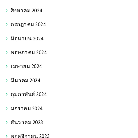
สิงหาคม 2024
กรกฎาคม 2024
มิถุนายน 2024
พฤษภาคม 2024
เมษายน 2024
มีนาคม 2024
กุมภาพันธ์ 2024
มกราคม 2024
ธันวาคม 2023
พฤศจิกายน 2023