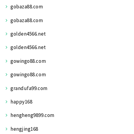
gobaza88.com
gobaza88.com
golden4566.net
golden4566.net
gowingo88.com
gowingo88.com
grandufa99.com
happy168
hengheng9899.com
hengjing168