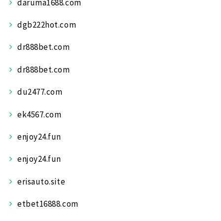
daruma1688.com
dgb222hot.com
dr888bet.com
dr888bet.com
du2477.com
ek4567.com
enjoy24.fun
enjoy24.fun
erisauto.site
etbet16888.com