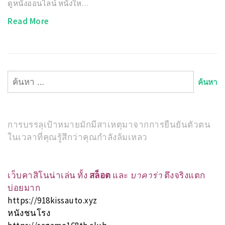
ดูหนังออนไลน์ หนังให…
Read More
ค้นหา
สำหรับ:
การบรรลุเป้าหมายมักมีสาเหตุมาจากการยืนยันตัวตน
ในเวลาที่คุณรู้สึกว่าคุณกำลังล้มเหลว
เว็บคาสิโนน่าเล่น ทั้ง
สล็อต
และ
บาคาร่า
ตึงจริงแตก
บ่อยมาก
https://918kissauto.xyz
หนังชนโรง