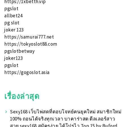
https://1xbetth.vip
pgslot
allbet24
pg slot
joker 123
https://samurai777.net
https://tokyoslot88.com
pgslotbetway
joker123
pgslot
https://gogoslot.asia
เรื่องล่าสุด
Sexy168 เว็บไพ่สดที่ตอบโจทย์คนยุคใหม่ สมาชิกใหม่
100% ถอนได้จริงทุกเวลา บาคาร่าสด ดีลเลอร์สาว
สวย sexy168 สมัครง่าย ได้โปรไว Top 15 by Buford