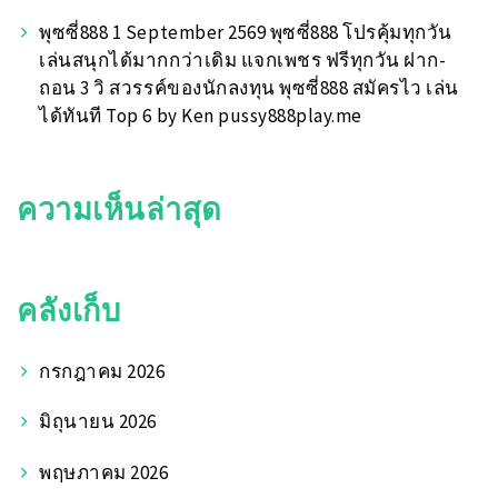
พุซซี่888 1 September 2569 พุซซี่888 โปรคุ้มทุกวัน
เล่นสนุกได้มากกว่าเดิม แจกเพชร ฟรีทุกวัน ฝาก-
ถอน 3 วิ สวรรค์ของนักลงทุน พุซซี่888 สมัครไว เล่น
ได้ทันที Top 6 by Ken pussy888play.me
ความเห็นล่าสุด
คลังเก็บ
กรกฎาคม 2026
มิถุนายน 2026
พฤษภาคม 2026