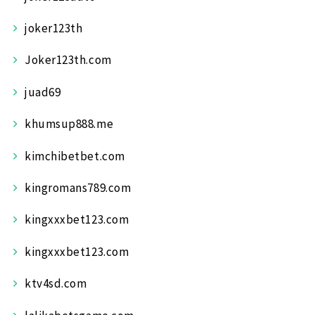
joker123th
Joker123th.com
juad69
khumsup888.me
kimchibetbet.com
kingromans789.com
kingxxxbet123.com
kingxxxbet123.com
ktv4sd.com