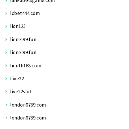
lalikabetsgame.com
lcbet444.com
lion123
lionel99.fun
lionel99.fun
lionth168.com
Live22
live22slot
london6789.com
london6789.com