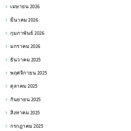
เมษายน 2026
มีนาคม 2026
กุมภาพันธ์ 2026
มกราคม 2026
ธันวาคม 2025
พฤศจิกายน 2025
ตุลาคม 2025
กันยายน 2025
สิงหาคม 2025
กรกฎาคม 2025