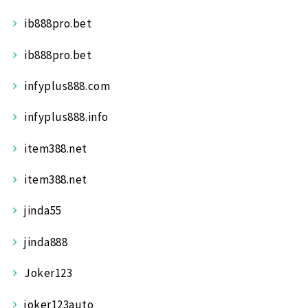
ib888pro.bet
ib888pro.bet
infyplus888.com
infyplus888.info
item388.net
item388.net
jinda55
jinda888
Joker123
joker123auto