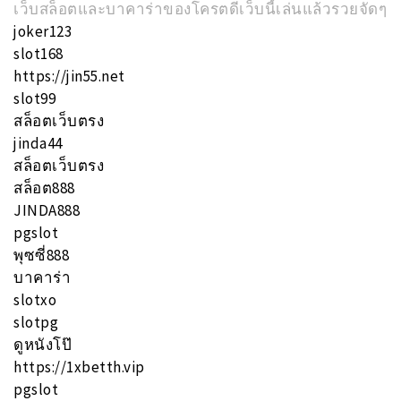
เว็บสล็อตและบาคาร่าของโครตดีเว็บนี้เล่นแล้วรวยจัดๆ
joker123
slot168
https://jin55.net
slot99
สล็อตเว็บตรง
jinda44
สล็อตเว็บตรง
สล็อต888
JINDA888
pgslot
พุซซี่888
บาคาร่า
slotxo
slotpg
ดูหนังโป๊
https://1xbetth.vip
pgslot