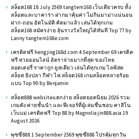
สล็อต168 18 July 2569 tangtem168 เว็บเดียวครบ ทั้ง
สล็อตและบาคาร่า ฝากมาคุ้มค่า ไม่กินมาม่าแน่นอน
ฝาก-ถอน อัตโนมัติ คัดมาแล้ว เล่นได้ทุกเกม
สล็อต168 สมัครง่าย ลุ้นรางวัลใหญ่ได้ทันที Top 77 by
Lanny tangtem168e.com
เครดิตฟรี hengjing168d.com 4 September 69 เครดิต
ฟรี หวยออนไลน์ อัตราจ่ายมากที่สุด ของไทย
ลอตเตอรี่ ราคาถูก ยูสเดียว เล่นได้ทุกเกม ไลฟ์สด
สล็อต ยิงปลา กีฬา ไพ่ สล็อต168 เกมสล็อตหลายร้อย
แบบ Top 90 by Benjamin
สล็อต888 websiteแตกง่าย สล็อตยอดนิยม 2026 รวม
เกมดัง ค่ายชั้นนำ และฟีเจอร์ที่ผู้เล่นชื่นชอบ คาสิโน
เว็บแม่ เครดิตฟรี Top 88 by Magnolia jin888.asia 19
August 2026
พุซซี่888 1 September 2569 พุซซี่888 โปรคุ้มทุกวัน