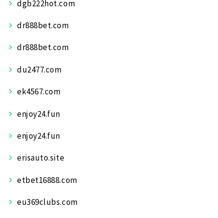
dgb222hot.com
dr888bet.com
dr888bet.com
du2477.com
ek4567.com
enjoy24.fun
enjoy24.fun
erisauto.site
etbet16888.com
eu369clubs.com