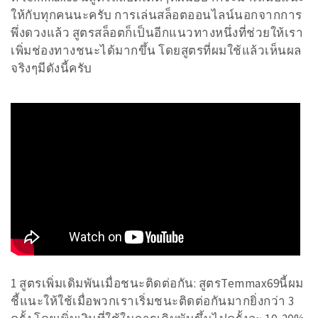
ให้กับทุกคนนะครับ การเล่นสล็อตออนไลน์นอกจากการ
พึ่งดวงแล้ว สูตรสล็อตก็เป็นอีกแนวทางหนึ่งที่ช่วยให้เรา
เพิ่มช่องทางชนะได้มากขึ้น โดยสูตรที่ผมใช้แล้วเห็นผล
จริงๆมีดังนี้ครับ
1 สูตรเพิ่มเดิมพันเมื่อชนะติดต่อกัน: สูตรTemmax69นี้ผม
ชี้แนะให้ใช้เมื่อพวกเราเริ่มชนะติดต่อกันมากยิ่งกว่า 3