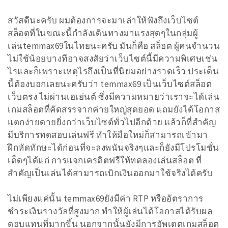
สวัสดีนะครับ ผมต้องการจะมาเล่าให้ฟังถึงเว็บไซต์
สล็อตที่ในขณะนี้กำลังเดินทางมาแรงสุดๆในกลุ่มผู้
เล่นtemmax69ในไทยนะครับ มันก็คือ สล็อต ผู้คนจำนวน
ไม่ใช้น้อยบางทีอาจสงสัยว่าเว็บไซต์นี้มีความพิเศษเช่น
ไรและก็เพราะเหตุไรถึงเป็นที่นิยมอย่างรวดเร็ว ประเด็น
นี้ต้องบอกเลยนะครับว่า temmax69 เป็นเว็บไซต์สล็อต
เว็บตรง ไม่ผ่านเอเย่นต์ ซึ่งมีความหมายว่าเราจะได้เล่น
เกมสล็อตที่คัดสรรจากค่ายใหญ่สุดยอด แถมยังได้โอกาส
แตกง่ายดายยิ่งกว่าเว็บไซต์ทั่วไปอีกด้วย แล้วก็ที่สำคัญ
มีบริการทดสอบเล่นฟรี ทำให้มือใหม่ก็สามารถเข้ามา
ฝึกหัดทักษะได้ก่อนที่จะลงพนันจริงๆและก็ยังมีโปรโมชั่น
เด็ดๆได้แก่ การแจกเครดิตฟรีให้ทดลองเล่นสล็อต ที่
สำคัญเป็นเล่นได้สามารถเบิกเงินออกมาใช้จริงได้ครับ
ไม่เพียงแค่นั้น temmax69ยังมีค่า RTP หรืออัตราการ
ชำระเงินรางวัลที่สูงมาก ทำให้ผู้เล่นได้โอกาสได้รับผล
ตอบแทนที่มากขึ้น นอกจากนั้นยังมีการอัพเดตเกมสล็อต