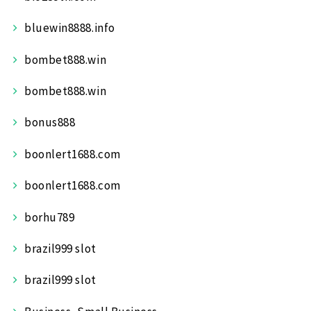
bluewin8888.info
bombet888.win
bombet888.win
bonus888
boonlert1688.com
boonlert1688.com
borhu789
brazil999 slot
brazil999 slot