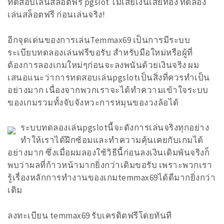
ทดสอบเล่นสล็อตฟรี pgslot ไม่เสียเงินเสียทอง ทดลอง
เล่นสล็อตฟรี ก่อนเล่นจริง!
อีกจุดเด่นของการเล่นTemmax69 เป็นการมีระบบ
ระเบียบทดลองเล่นฟรีขอรับ สำหรับมือใหม่หรือผู้ที่
ต้องการลองเกมใหม่ๆก่อนจะลงพนันด้วยเงินจริง ผม
เสนอแนะว่าการทดสอบเล่นpgslotเป็นสิ่งที่ควรทำเป็น
อย่างมาก เนื่องจากพวกเราจะได้ทำความเข้าใจระบบ
ของเกมรวมทั้งจับจังหวะการหมุนของวงล้อได้
ระบบทดลองเล่นpgslotนี้จะดังการเล่นจริงทุกอย่าง
ทำให้เราได้ฝึกซ้อมและทำความคุ้นเคยกับเกมได้
อย่างมาก ซึ่งเมื่อผมลองใช้วิธีนี้ก่อนลงเงินเดิมพันจริงก็
พบว่าผลที่ก้าวหน้ามากยิ่งกว่าเดิมขอรับ เพราะพวกเรา
รู้เรื่องหลักการทำงานของเกมtemmax69ได้ดีมากยิ่งกว่า
เดิม
ลงทะเบียน temmax69 รับเครดิตฟรีโดยทันที