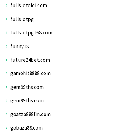
fullsloteiei.com
fullslotpg
fullslotpg168.com
funny18
future24bet.com
gamehit8888.com
gem99ths.com
gem99ths.com
goatza888fin.com
gobaza88.com