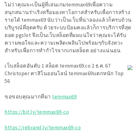
ไม่ว่าคุณจะเป็นผู้ที่เล่นเกมtemmax69เพื่อความ
สนุกสนานร่าเริงหรือมองหาโอกาสสำหรับเพื่อการสร้าง
รายได้ temmax69 นับว่าเป็นเว็บที่น่าลองแล้วก็ครบถ้วน
บริบูรณ์ที่สุดครับ ด้วยระบบป้อมคงแล้วก็การบริการที่สุด
ยอด pgslot จึงเป็นเว็บสล็อตที่ผมแน่ใจว่าคุณจะได้รับ
ความพอใจและความเพลิดเพลินไปพร้อมๆกับจังหวะ
สำหรับเพื่อการทำกำไรจากเกมสล็อต อย่างแน่นอน
เว็บสล็อตอันดับ 1 สล็อต temmax69.co 2 ธ.ค. 67
Christoper คาสิโนออนไลน์ temmax69แตกหนัก Top
56
ขอขอบคุณมากที่มา
temmax69
https://bit.ly/temmax69-co
https://rebrand.ly/temmax69-co