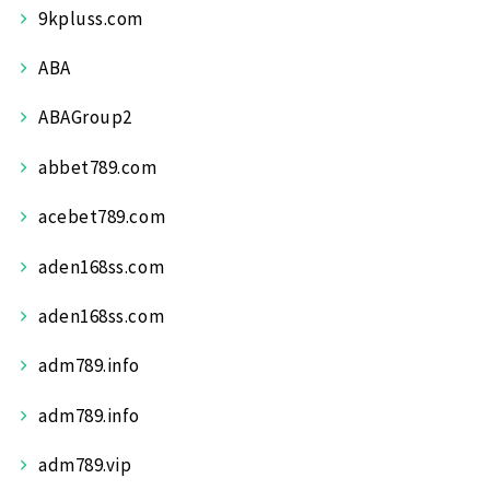
9kpluss.com
ABA
ABAGroup2
abbet789.com
acebet789.com
aden168ss.com
aden168ss.com
adm789.info
adm789.info
adm789.vip