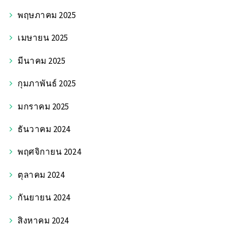
พฤษภาคม 2025
เมษายน 2025
มีนาคม 2025
กุมภาพันธ์ 2025
มกราคม 2025
ธันวาคม 2024
พฤศจิกายน 2024
ตุลาคม 2024
กันยายน 2024
สิงหาคม 2024