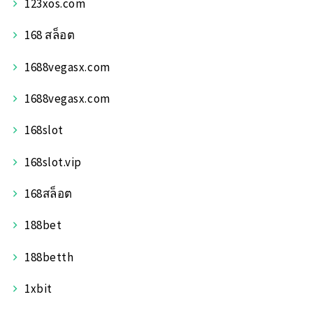
123xos.com
168 สล็อต
1688vegasx.com
1688vegasx.com
168slot
168slot.vip
168สล็อต
188bet
188betth
1xbit