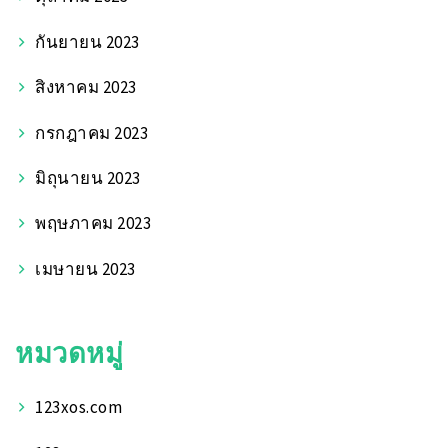
กันยายน 2023
สิงหาคม 2023
กรกฎาคม 2023
มิถุนายน 2023
พฤษภาคม 2023
เมษายน 2023
หมวดหมู่
123xos.com