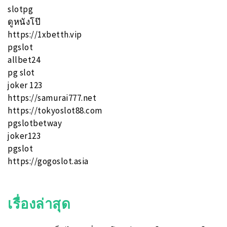
slotpg
ดูหนังโป๊
https://1xbetth.vip
pgslot
allbet24
pg slot
joker 123
https://samurai777.net
https://tokyoslot88.com
pgslotbetway
joker123
pgslot
https://gogoslot.asia
เรื่องล่าสุด