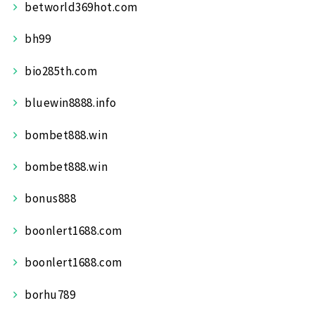
betworld369hot.com
bh99
bio285th.com
bluewin8888.info
bombet888.win
bombet888.win
bonus888
boonlert1688.com
boonlert1688.com
borhu789