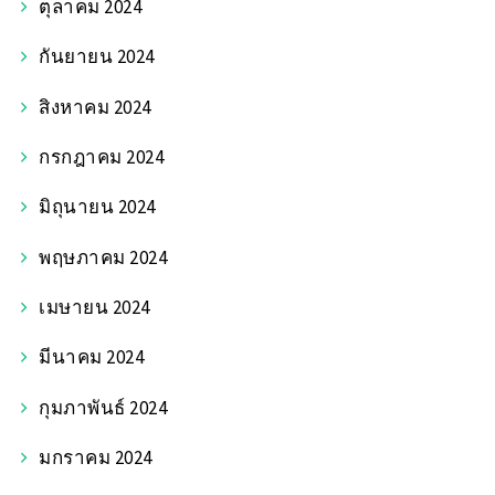
ตุลาคม 2024
กันยายน 2024
สิงหาคม 2024
กรกฎาคม 2024
มิถุนายน 2024
พฤษภาคม 2024
เมษายน 2024
มีนาคม 2024
กุมภาพันธ์ 2024
มกราคม 2024