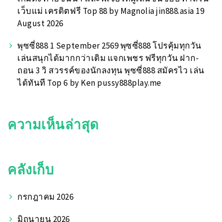
เว็บแม่ เครดิตฟรี Top 88 by Magnolia jin888.asia 19
August 2026
พุซซี่888 1 September 2569 พุซซี่888 โปรคุ้มทุกวัน
เล่นสนุกได้มากกว่าเดิม แจกเพชร ฟรีทุกวัน ฝาก-
ถอน 3 วิ สวรรค์ของนักลงทุน พุซซี่888 สมัครไว เล่น
ได้ทันที Top 6 by Ken pussy888play.me
ความเห็นล่าสุด
คลังเก็บ
กรกฎาคม 2026
มิถุนายน 2026