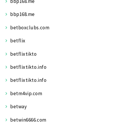
bbp168.me
bbp168.me
betboxclubs.com
betflix
betflixtikto
betflixtikto.info
betflixtikto.info
betm4vip.com
betway
betwin6666.com