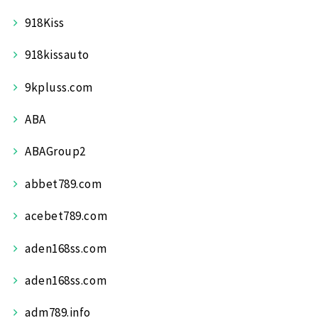
918Kiss
918kissauto
9kpluss.com
ABA
ABAGroup2
abbet789.com
acebet789.com
aden168ss.com
aden168ss.com
adm789.info