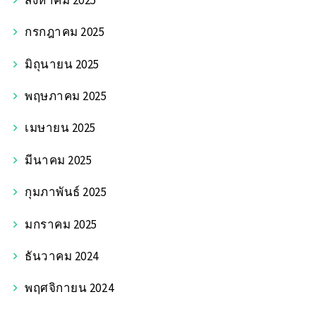
กรกฎาคม 2025
มิถุนายน 2025
พฤษภาคม 2025
เมษายน 2025
มีนาคม 2025
กุมภาพันธ์ 2025
มกราคม 2025
ธันวาคม 2024
พฤศจิกายน 2024