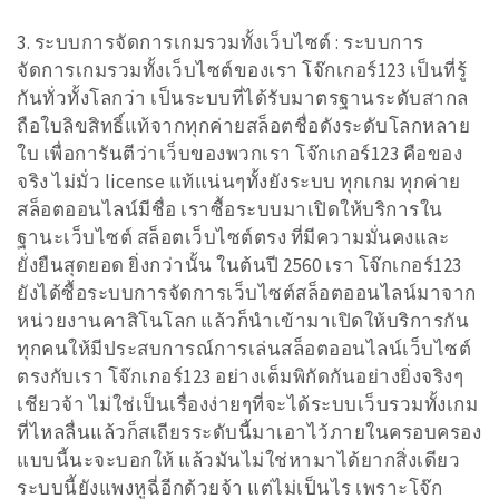
3. ระบบการจัดการเกมรวมทั้งเว็บไซต์ : ระบบการ
จัดการเกมรวมทั้งเว็บไซต์ของเรา โจ๊กเกอร์123 เป็นที่รู้
กันทั่วทั้งโลกว่า เป็นระบบที่ได้รับมาตรฐานระดับสากล
ถือใบลิขสิทธิ์แท้จากทุกค่ายสล็อตชื่อดังระดับโลกหลาย
ใบ เพื่อการันตีว่าเว็บของพวกเรา โจ๊กเกอร์123 คือของ
จริง ไม่มั่ว license แท้แน่นๆทั้งยังระบบ ทุกเกม ทุกค่าย
สล็อตออนไลน์มีชื่อ เราซื้อระบบมาเปิดให้บริการใน
ฐานะเว็บไซต์ สล็อตเว็บไซต์ตรง ที่มีความมั่นคงและ
ยั่งยืนสุดยอด ยิ่งกว่านั้น ในต้นปี 2560 เรา โจ๊กเกอร์123
ยังได้ซื้อระบบการจัดการเว็บไซต์สล็อตออนไลน์มาจาก
หน่วยงานคาสิโนโลก แล้วก็นำเข้ามาเปิดให้บริการกัน
ทุกคนให้มีประสบการณ์การเล่นสล็อตออนไลน์เว็บไซต์
ตรงกับเรา โจ๊กเกอร์123 อย่างเต็มพิกัดกันอย่างยิ่งจริงๆ
เชียวจ้า ไม่ใช่เป็นเรื่องง่ายๆที่จะได้ระบบเว็บรวมทั้งเกม
ที่ไหลลื่นแล้วก็สเถียรระดับนี้มาเอาไว้ภายในครอบครอง
แบบนี้นะจะบอกให้ แล้วมันไม่ใช่หามาได้ยากสิ่งเดียว
ระบบนี้ยังแพงหูฉี่อีกด้วยจ้า แต่ไม่เป็นไร เพราะโจ๊ก