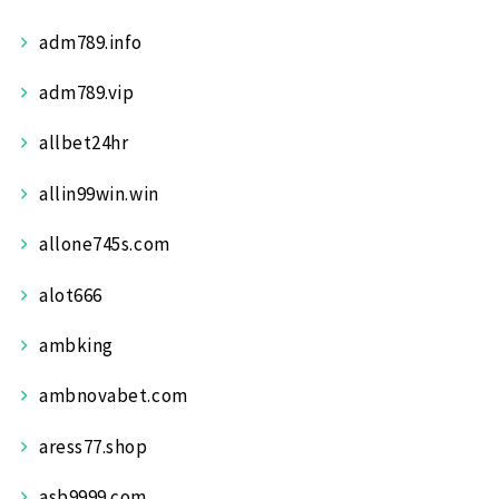
adm789.info
adm789.vip
allbet24hr
allin99win.win
allone745s.com
alot666
ambking
ambnovabet.com
aress77.shop
asb9999.com