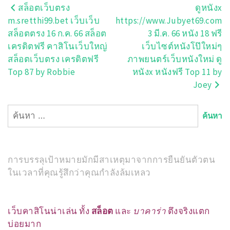
สล็อตเว็บตรง
ดูหนังx
แนะแนว
m.sretthi99.bet เว็บเว็บ
https://www.Jubyet69.com
เรื่อง
สล็อตตรง 16 ก.ค. 66 สล็อต
3 มี.ค. 66 หนัง 18 ฟรี
เครดิตฟรี คาสิโนเว็บใหญ่
เว็บไซต์หนังโป๊ใหม่ๆ
สล็อตเว็บตรง เครดิตฟรี
ภาพยนตร์เว็บหนังใหม่ ดู
Top 87 by Robbie
หนังx หนังฟรี Top 11 by
Joey
ค้นหา
สำหรับ:
การบรรลุเป้าหมายมักมีสาเหตุมาจากการยืนยันตัวตน
ในเวลาที่คุณรู้สึกว่าคุณกำลังล้มเหลว
เว็บคาสิโนน่าเล่น ทั้ง
สล็อต
และ
บาคาร่า
ตึงจริงแตก
บ่อยมาก