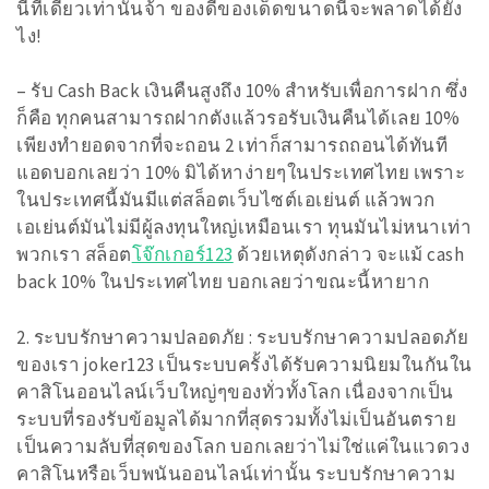
นี้ที่เดียวเท่านั้นจ้า ของดีของเด็ดขนาดนี้จะพลาดได้ยัง
ไง!
– รับ Cash Back เงินคืนสูงถึง 10% สำหรับเพื่อการฝาก ซึ่ง
ก็คือ ทุกคนสามารถฝากตังแล้วรอรับเงินคืนได้เลย 10%
เพียงทำยอดจากที่จะถอน 2 เท่าก็สามารถถอนได้ทันที
แอดบอกเลยว่า 10% มิได้หาง่ายๆในประเทศไทย เพราะ
ในประเทศนี้มันมีแต่สล็อตเว็บไซต์เอเย่นต์ แล้วพวก
เอเย่นต์มันไม่มีผู้ลงทุนใหญ่เหมือนเรา ทุนมันไม่หนาเท่า
พวกเรา สล็อต
โจ๊กเกอร์123
ด้วยเหตุดังกล่าว จะแม้ cash
back 10% ในประเทศไทย บอกเลยว่าขณะนี้หายาก
2. ระบบรักษาความปลอดภัย : ระบบรักษาความปลอดภัย
ของเรา joker123 เป็นระบบครั้งได้รับความนิยมในกันใน
คาสิโนออนไลน์เว็บใหญ่ๆของทั่วทั้งโลก เนื่องจากเป็น
ระบบที่รองรับข้อมูลได้มากที่สุดรวมทั้งไม่เป็นอันตราย
เป็นความลับที่สุดของโลก บอกเลยว่าไม่ใช่แค่ในแวดวง
คาสิโนหรือเว็บพนันออนไลน์เท่านั้น ระบบรักษาความ