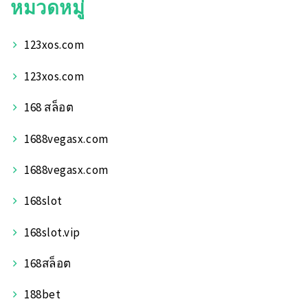
หมวดหมู่
123xos.com
123xos.com
168 สล็อต
1688vegasx.com
1688vegasx.com
168slot
168slot.vip
168สล็อต
188bet