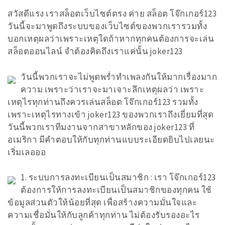
สวัสดีแรง เราสล็อตเว็บไซต์ตรง ค่าย สล็อต โจ๊กเกอร์123
วันนี้จะมาพูดถึงระบบของเว็บไซต์ของพวกเรารวมทั้ง
บอกเหตุผลว่าเพราะเหตุใดถ้าหากทุกคนต้องการจะเล่น
สล็อตออนไลน์ จำต้องคิดถึงเราแค่นั้น joker123
วันนี้พวกเราจะไม่พูดพร่ำทำเพลงกันให้มากเรื่องมาก
ความ เพราะว่าเราจะมาเจาะลึกเหตุผลว่า เพราะ
เหตุไรทุกท่านถึงควรเล่นสล็อต โจ๊กเกอร์123 รวมทั้ง
เพราะเหตุไรทางเข้า joker123 ของพวกเราถึงเยี่ยมที่สุด
วันนี้พวกเราทีมงานจากสาขาหลักของ joker123 ที่
อเมริกา มีคำตอบให้กับทุกท่านแบบระเอียดยิบไปเลยนะ
เริ่มเลอออ
1. ระบบการลงทะเบียนเป็นสมาชิก : เรา โจ๊กเกอร์123
ต้องการให้การลงทะเบียนเป็นสมาชิกของทุกคน ใช้
ข้อมูลส่วนตัวให้น้อยที่สุด เพื่อสร้างความมั่นใจและ
ความเชื่อมั่นให้กับลูกค้าทุกท่าน ไม่ต้องรับรองอะไร