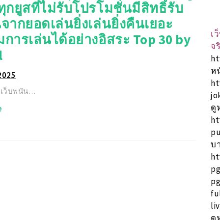
ุกยูสที่ไม่รับโปรโมชั่นมีสิทธิ์รับ
นจากยอดเล่นยิ่งเล่นยิ่งคืนเยอะ
เว
การเล่นได้อย่างอิสระ Top 30 by
จร
l
ht
หน
2025
ht
ือเว็บพนัน…
jo
ดู
e
ht
pu
บา
ht
pg
pg
fu
li
ดู