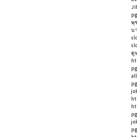
JI
pg
พุ
บา
sl
sl
ดู
ht
pg
al
pg
jo
ht
ht
pg
jo
pg