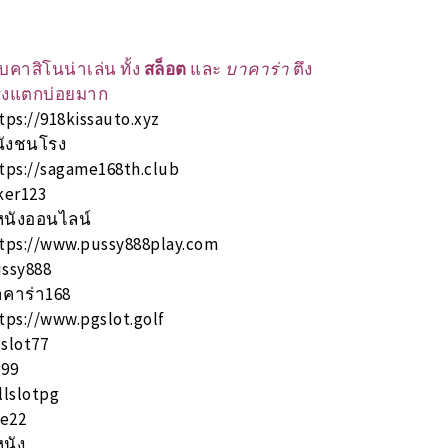
็บคาสิโนน่าเล่น ทั้ง
สล็อต
และ
บาคาร่า
ตึง
ิงแตกบ่อยมาก
tps://918kissauto.xyz
ังชนโรง
tps://sagame168th.club
ker123
หนังออนไลน์
tps://www.pussy888play.com
ssy888
คาร่า168
tps://www.pgslot.golf
slot77
99
llslotpg
ve22
หนัง