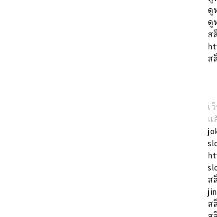
ดู
ดู
สล
ht
สล
เว
แล
jo
sl
ht
sl
สล
ji
สล
สล