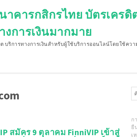
 ธนาคารกสิกรไทย บัตรเครดิต 
ทางการเงินมากมาย
็ต บริการทางการเงินสำหรับผู้ใช้บริการออนไลน์โดยใช้ความ
Search
for:
ค้
.com
สำ
กา
ยื
IP สมัคร 9 ตุลาคม FinniVIP เข้าสู่
เ