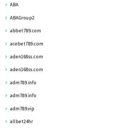
ABA
ABAGroup2
abbet789.com
acebet789.com
aden168ss.com
aden168ss.com
adm789.info
adm789.info
adm789.vip
allbet24hr