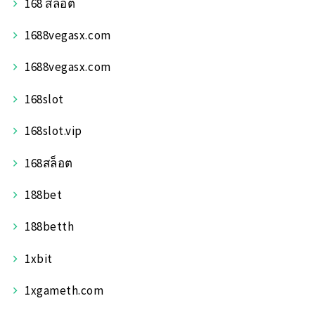
168 สล็อต
1688vegasx.com
1688vegasx.com
168slot
168slot.vip
168สล็อต
188bet
188betth
1xbit
1xgameth.com