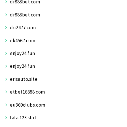
dr888bet.com
dr888bet.com
du2477.com
ek4567.com
enjoy24.fun
enjoy24.fun
erisauto.site
etbet16888.com
eu369clubs.com
fafa 123 slot