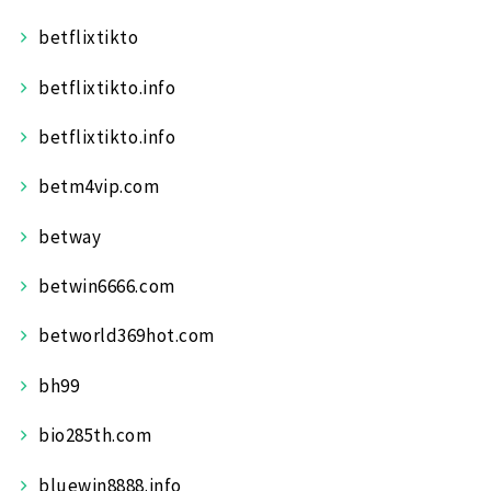
betflixtikto
betflixtikto.info
betflixtikto.info
betm4vip.com
betway
betwin6666.com
betworld369hot.com
bh99
bio285th.com
bluewin8888.info