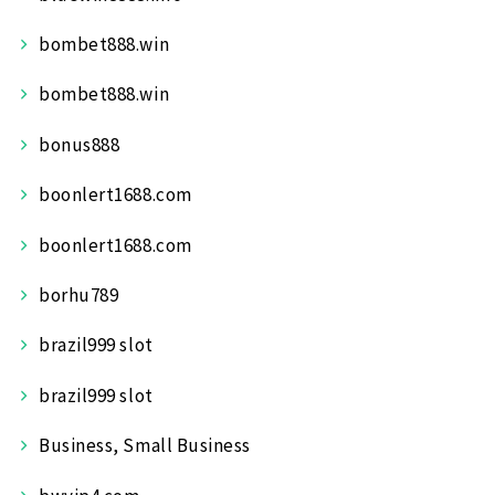
bombet888.win
bombet888.win
bonus888
boonlert1688.com
boonlert1688.com
borhu789
brazil999 slot
brazil999 slot
Business, Small Business