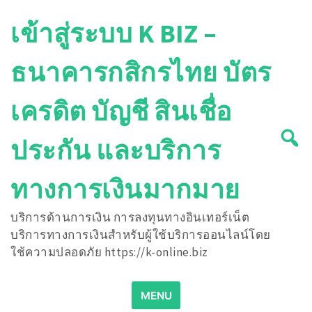
Skip
เข้าสู่ระบบ K BIZ –
to
content
ธนาคารกสิกรไทย บัตร
เครดิต บัญชี สินเชื่อ
ประกัน และบริการ
ทางการเงินมากมาย
บริการด้านการเงิน การลงทุนทางอินเทอร์เน็ต
บริการทางการเงินสำหรับผู้ใช้บริการออนไลน์โดย
ใช้ความปลอดภัย https://k-online.biz
Search
MENU
for: