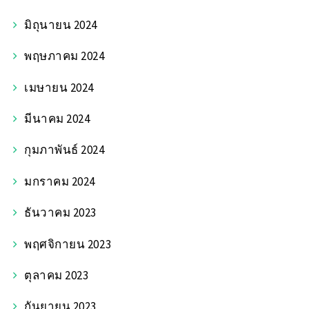
มิถุนายน 2024
พฤษภาคม 2024
เมษายน 2024
มีนาคม 2024
กุมภาพันธ์ 2024
มกราคม 2024
ธันวาคม 2023
พฤศจิกายน 2023
ตุลาคม 2023
กันยายน 2023