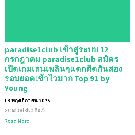
paradise1club เข้าสู่ระบบ 12
กรกฎาคม paradise1club สมัคร
เปิดเกมเล่นเพลินๆแตกติดกันสอง
รอบยอดเข้าไวมาก Top 91 by
Young
18 พฤศจิกายน 2025
paradise1club คือเว็…
Read More