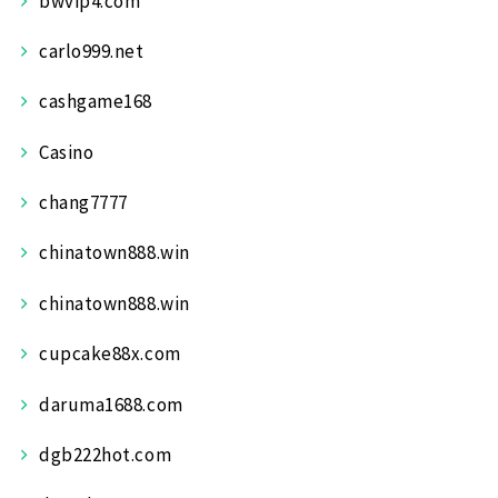
bwvip4.com
carlo999.net
cashgame168
Casino
chang7777
chinatown888.win
chinatown888.win
cupcake88x.com
daruma1688.com
dgb222hot.com