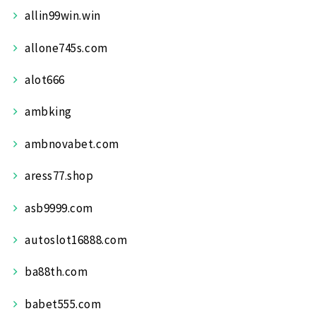
allin99win.win
allone745s.com
alot666
ambking
ambnovabet.com
aress77.shop
asb9999.com
autoslot16888.com
ba88th.com
babet555.com