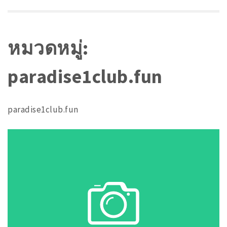
หมวดหมู่:
paradise1club.fun
paradise1club.fun