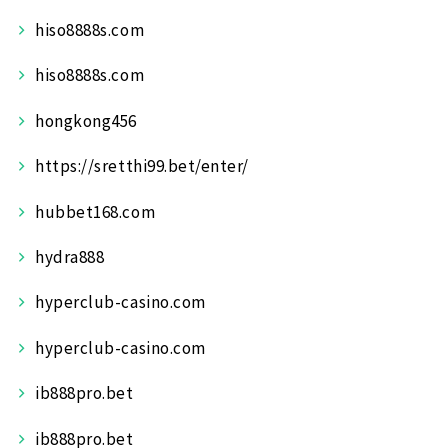
hiso8888s.com
hiso8888s.com
hongkong456
https://sretthi99.bet/enter/
hubbet168.com
hydra888
hyperclub-casino.com
hyperclub-casino.com
ib888pro.bet
ib888pro.bet