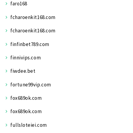
faro168
fcharoenkit168.com
fcharoenkit168.com
finfinbet789.com
finnivips.com
fiwdee.bet
fortune99vip.com
fox689ok.com
fox689ok.com
fullsloteiei.com