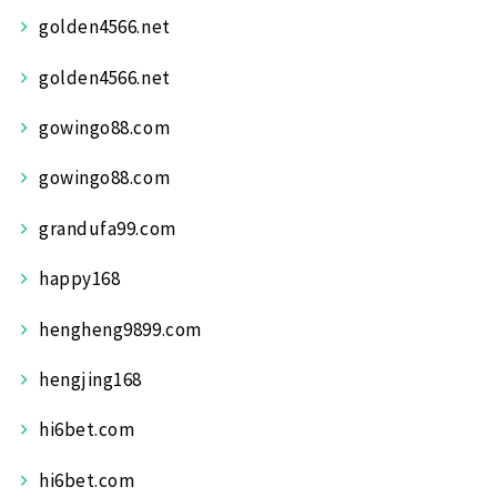
golden4566.net
golden4566.net
gowingo88.com
gowingo88.com
grandufa99.com
happy168
hengheng9899.com
hengjing168
hi6bet.com
hi6bet.com