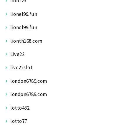
lion123
lionel99.fun
lionel99.fun
lionth168.com
Live22
live22slot
london6789.com
london6789.com
lotto432
lotto77