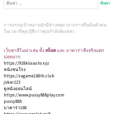
ค้นหา
สำหรับ:
การบรรลุเป้าหมายมักมีสาเหตุมาจากการยืนยันตัวตน
ในเวลาที่คุณรู้สึกว่าคุณกำลังล้มเหลว
เว็บคาสิโนน่าเล่น ทั้ง
สล็อต
และ
บาคาร่า
ตึงจริงแตก
บ่อยมาก
https://918kissauto.xyz
หนังชนโรง
https://sagame168th.club
joker123
ดูหนังออนไลน์
https://www.pussy888play.com
pussy888
บาคาร่า168