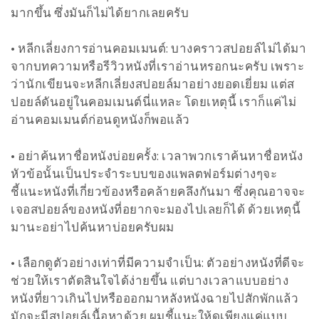
มากขึ้น ซึ่งมันก็ไม่ได้ยากเลยครับ
• หลีกเลี่ยงการอ่านคอมเมนต์: บางคราวสปอยล์ไม่ได้มา
จากบทความหรือรีวิวหนังที่เราอ่านหรอกนะครับ เพราะ
ว่านักเขียนจะหลีกเลี่ยงสปอยล์มาอย่างยอดเยี่ยม แต่ส
ปอยล์ดันอยู่ในคอมเมนต์นี่แหละ โดยเหตุนี้ เราก็แค่ไม่
อ่านคอมเมนต์ก่อนดูหนังก็พอแล้ว
• อย่าค้นหาชื่อหนังบ่อยครั้ง: เวลาพวกเราค้นหาชื่อหนัง
หัวข้อนั้นเป็นประจำระบบของแพลตฟอร์มต่างๆจะ
ชี้แนะหนังที่เกี่ยวข้องหรือคล้ายคลึงกันมา ซึ่งคุณอาจจะ
เจอสปอยล์ของหนังที่อยากจะมองไปเลยก็ได้ ด้วยเหตุนี้
มานะอย่าไปค้นหาบ่อยครับผม
• เลือกดูตัวอย่างเท่าที่มีความจำเป็น: ตัวอย่างหนังที่ดีจะ
ช่วยให้เราตัดสินใจได้ง่ายขึ้น แต่บางเวลาแบบอย่าง
หนังที่ยาวเกินไปหรือออกมาหลังหนังฉายไปสักพักแล้ว
มักจะมีสปอยล์เนื้อหาด้วย ผมชี้แนะให้ดูเพียงแค่แบบ