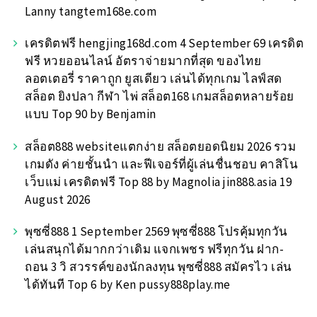
Lanny tangtem168e.com
เครดิตฟรี hengjing168d.com 4 September 69 เครดิต
ฟรี หวยออนไลน์ อัตราจ่ายมากที่สุด ของไทย
ลอตเตอรี่ ราคาถูก ยูสเดียว เล่นได้ทุกเกม ไลฟ์สด
สล็อต ยิงปลา กีฬา ไพ่ สล็อต168 เกมสล็อตหลายร้อย
แบบ Top 90 by Benjamin
สล็อต888 websiteแตกง่าย สล็อตยอดนิยม 2026 รวม
เกมดัง ค่ายชั้นนำ และฟีเจอร์ที่ผู้เล่นชื่นชอบ คาสิโน
เว็บแม่ เครดิตฟรี Top 88 by Magnolia jin888.asia 19
August 2026
พุซซี่888 1 September 2569 พุซซี่888 โปรคุ้มทุกวัน
เล่นสนุกได้มากกว่าเดิม แจกเพชร ฟรีทุกวัน ฝาก-
ถอน 3 วิ สวรรค์ของนักลงทุน พุซซี่888 สมัครไว เล่น
ได้ทันที Top 6 by Ken pussy888play.me