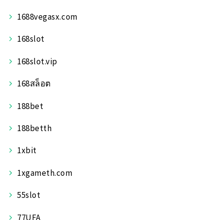
1688vegasx.com
168slot
168slot.vip
168สล็อต
188bet
188betth
1xbit
1xgameth.com
55slot
77UFA