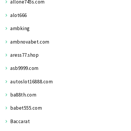
allone745s.com
alot666
ambking
ambnovabet.com
aress77.shop
asb9999.com
autoslot16888.com
ba88th.com
babet555.com
Baccarat