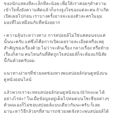
ของนักแสดงทีละเล็กทีละน้อย เพื่อให้เราค่อยๆทำความ
เข้าใจทั้งยังความคิดแล้วก็แรงจูงใจของแต่ละคน ถ้าเกิด
เปิดเผยไปก่อน เราบางครั้งอาจจะมองตัวละครในมุม
มองที่ไม่เหมือนกับที่หนังอยาก
• ความลุ้นระหว่างทาง: การสปอยล์ไม่ใช่แค่ตอนจบแค่
นั้นนะครับ แต่ซึ่งก็คือการเปิดเผยรายละเอียดหรือเหตุ
สำคัญของเรื่องด้วย ไม่ว่าจะต้นเรื่อง กลางเรื่อง หรือท้าย
เรื่องก็ตาม คนไหนกันที่ติดถูกใจสปอยล์ก็จะต้องแก้นิสัย
นี้กันด้วยครับผม
แนวทางง่ายๆที่ช่วยลดช่องทางพบสปอยล์ก่อนดูหนังบน
ดูหนังออนไลน์
แล้วพวกเราจะหลบสปอยล์ก่อนดูหนังบน 037movie ได้
อย่างไรล่ะ? ในเมื่อข้อมูลอยู่เต็มไปหมดบนโซเชียลต่างๆ
ตัวผมเองก็ไม่ชอบสปอยล์แบบเดียวกันนะครับ ก็เลย
มานะหาวิธีกล้วยๆที่สามารถช่วยลดจังหวะพบสปอยล์ได้