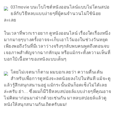
037movie บนเว็บไซต์หนังออนไลน์แบบไม่โดนสปอ
ยล์กับวิธีหลบแบบง่ายๆที่ผู้คนจำนวนไม่ใช้น้อย
ละเลย
ในเวลาที่พวกเราอยาก ดูหนังออนไลน์ เรื่องใดเรื่องหนึ่ง
มากมายๆบางครั้งอาจจะเก็บเอาไว้มองในช่วงวันหยุด
เพียงพอถึงวันที่มีเวลาว่างจริงๆกลับพบคนพูดถึงตอนจบ
เจอภาพสำคัญจากฉากหักมุม หรือแม้กระทั้งความเห็นที่
บอกใบ้เนื้อหาของหนังแบบเต็มๆ
โดยไม่เจตนาก็ตาม ผมบอกเลยว่า ความตื่นเต้น
สำหรับเพื่อการดูหนังจะลดน้อยลงไปในทันที แม้จะดู
แล้วรู้สึกสนุกสนานอยู่ แม้กระนั้นมันก็อดเซ็งไม่ได้เลย
ล่ะครับ ฮ่า… ซึ่งผมก็มีวิธีหลบสปอยล์แบบง่ายๆที่คุณอาจ
ไม่คิดมาก่อนมาฝากด้วยเช่นกัน มาหลบสปอยล์แล้วดู
หนังให้สนุกสนานกันเถิดครับผม!