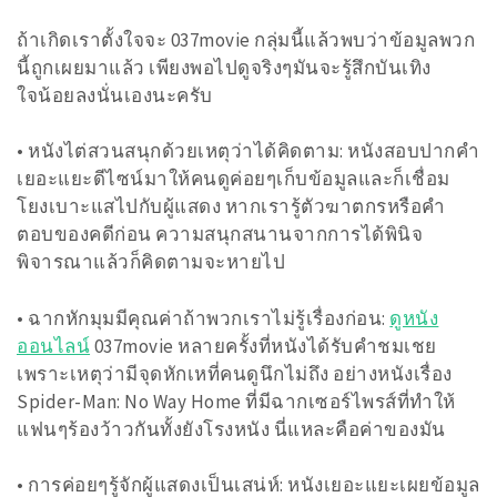
ถ้าเกิดเราตั้งใจจะ 037movie กลุ่มนี้แล้วพบว่าข้อมูลพวก
นี้ถูกเผยมาแล้ว เพียงพอไปดูจริงๆมันจะรู้สึกบันเทิง
ใจน้อยลงนั่นเองนะครับ
• หนังไต่สวนสนุกด้วยเหตุว่าได้คิดตาม: หนังสอบปากคำ
เยอะแยะดีไซน์มาให้คนดูค่อยๆเก็บข้อมูลและก็เชื่อม
โยงเบาะแสไปกับผู้แสดง หากเรารู้ตัวฆาตกรหรือคำ
ตอบของคดีก่อน ความสนุกสนานจากการได้พินิจ
พิจารณาแล้วก็คิดตามจะหายไป
• ฉากหักมุมมีคุณค่าถ้าพวกเราไม่รู้เรื่องก่อน:
ดูหนัง
ออนไลน์
037movie หลายครั้งที่หนังได้รับคำชมเชย
เพราะเหตุว่ามีจุดหักเหที่คนดูนึกไม่ถึง อย่างหนังเรื่อง
Spider-Man: No Way Home ที่มีฉากเซอร์ไพรส์ที่ทำให้
แฟนๆร้องว้าวกันทั้งยังโรงหนัง นี่แหละคือค่าของมัน
• การค่อยๆรู้จักผู้แสดงเป็นเสน่ห์: หนังเยอะแยะเผยข้อมูล