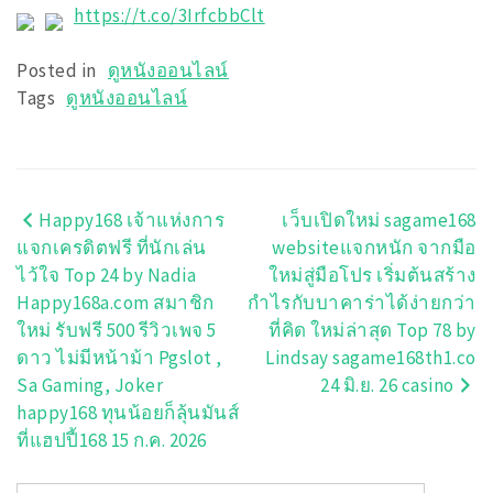
https://t.co/3IrfcbbClt
Posted in
ดูหนังออนไลน์
Tags
ดูหนังออนไลน์
Happy168 เจ้าแห่งการ
เว็บเปิดใหม่ sagame168
แนะแนว
แจกเครดิตฟรี ที่นักเล่น
websiteแจกหนัก จากมือ
เรื่อง
ไว้ใจ Top 24 by Nadia
ใหม่สู่มือโปร เริ่มต้นสร้าง
Happy168a.com สมาชิก
กำไรกับบาคาร่าได้ง่ายกว่า
ใหม่ รับฟรี 500 รีวิวเพจ 5
ที่คิด ใหม่ล่าสุด Top 78 by
ดาว ไม่มีหน้าม้า Pgslot ,
Lindsay sagame168th1.co
Sa Gaming, Joker
24 มิ.ย. 26 casino
happy168 ทุนน้อยก็ลุ้นมันส์
ที่แฮปปี้168 15 ก.ค. 2026