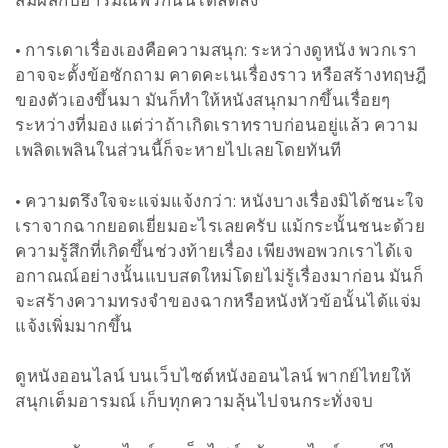
• การเดาเรื่องเองคือความสนุก: ระหว่างดูหนัง พวกเรา
อาจจะตั้งข้อซักถาม คาดคะเนเรื่องราว หรือสร้างทฤษฎี
ของตัวเองขึ้นมา มันก็ทำให้หนังสนุกมากขึ้นเรื่อยๆ
ระหว่างที่มอง แต่ว่าถ้าเกิดเราทราบก่อนอยู่แล้ว ความ
เพลิดเพลินในส่วนนี้ก็จะหายไปเลยโดยทันที
• ความตรึงใจจะแจ่มแจ้งกว่า: หนังบางเรื่องมิได้ชนะใจ
เราจากฉากยอดเยี่ยมอะไรเลยครับ แม้กระนั้นชนะด้วย
ความรู้สึกที่เกิดขึ้นช่วงท้ายเรื่อง เพียงพอพวกเราได้เจ
อกาณณ์อย่างนั้นแบบสดใหม่โดยไม่รู้เรื่องมาก่อน มันก็
จะสร้างความทรงจำของฉากหรือหนังหัวข้อนั้นได้แจ่ม
แจ้งเพิ่มมากขึ้น
ดูหนังออนไลน์ บนเว็บไซต์หนังออนไลน์ พากย์ไทยให้
สนุกเต็มอารมณ์ เก็บทุกความลุ้นไปจนกระทั่งจบ