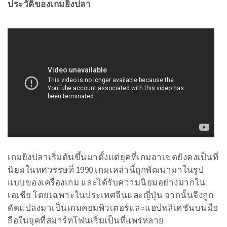
ประวัติของเกมยิงปลา
เกมยิงปลาเริ่มต้นขึ้นมาตั้งแต่ยุคที่เกมอาเขตยังคงเป็นที่
นิยมในทศวรรษที่ 1990 เกมเหล่านี้ถูกพัฒนามาในรูป
แบบของเครื่องเกม และได้รับความนิยมอย่างมากใน
เอเชีย โดยเฉพาะในประเทศจีนและญี่ปุ่น จากนั้นจึงถูก
ดัดแปลงมาเป็นเกมคอมพิวเตอร์และแอปพลิเคชันบนมือ
ถือในยุคที่สมาร์ทโฟนเริ่มเป็นที่แพร่หลาย