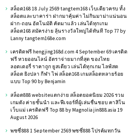
สล็อต168 18 July 2569 tangtem168 เว็บเดียวครบ ทั้ง
สล็อตและบาคาร่า ฝากมาคุ้มค่า ไม่กินมาม่าแน่นอน
ฝาก-ถอน อัตโนมัติ คัดมาแล้ว เล่นได้ทุกเกม
สล็อต168 สมัครง่าย ลุ้นรางวัลใหญ่ได้ทันที Top 77 by
Lanny tangtem168e.com
เครดิตฟรี hengjing168d.com 4 September 69 เครดิต
ฟรี หวยออนไลน์ อัตราจ่ายมากที่สุด ของไทย
ลอตเตอรี่ ราคาถูก ยูสเดียว เล่นได้ทุกเกม ไลฟ์สด
สล็อต ยิงปลา กีฬา ไพ่ สล็อต168 เกมสล็อตหลายร้อย
แบบ Top 90 by Benjamin
สล็อต888 websiteแตกง่าย สล็อตยอดนิยม 2026 รวม
เกมดัง ค่ายชั้นนำ และฟีเจอร์ที่ผู้เล่นชื่นชอบ คาสิโน
เว็บแม่ เครดิตฟรี Top 88 by Magnolia jin888.asia 19
August 2026
พุซซี่888 1 September 2569 พุซซี่888 โปรคุ้มทุกวัน