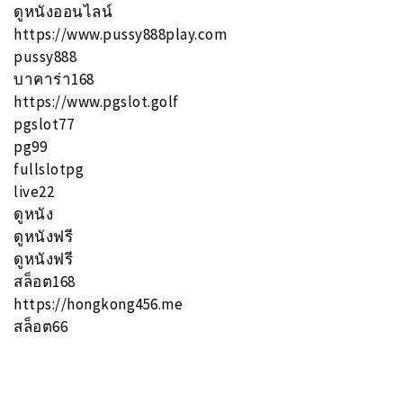
ดูหนังออนไลน์
https://www.pussy888play.com
pussy888
บาคาร่า168
https://www.pgslot.golf
pgslot77
pg99
fullslotpg
live22
ดูหนัง
ดูหนังฟรี
ดูหนังฟรี
สล็อต168
https://hongkong456.me
สล็อต66