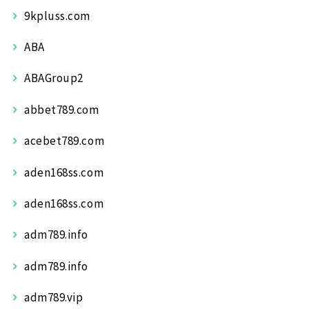
9kpluss.com
ABA
ABAGroup2
abbet789.com
acebet789.com
aden168ss.com
aden168ss.com
adm789.info
adm789.info
adm789.vip