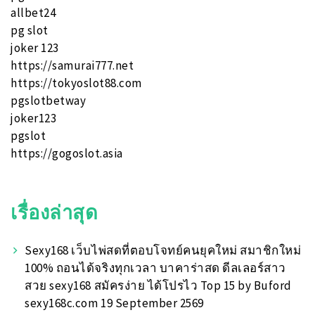
allbet24
pg slot
joker 123
https://samurai777.net
https://tokyoslot88.com
pgslotbetway
joker123
pgslot
https://gogoslot.asia
เรื่องล่าสุด
Sexy168 เว็บไพ่สดที่ตอบโจทย์คนยุคใหม่ สมาชิกใหม่
100% ถอนได้จริงทุกเวลา บาคาร่าสด ดีลเลอร์สาว
สวย sexy168 สมัครง่าย ได้โปรไว Top 15 by Buford
sexy168c.com 19 September 2569