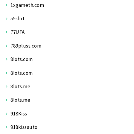
1xgameth.com
55slot
77UFA
789pluss.com
8lots.com
8lots.com
8lots.me
8lots.me
918Kiss
918kissauto