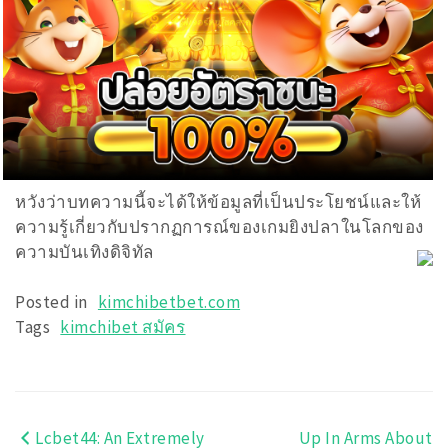
หวังว่าบทความนี้จะได้ให้ข้อมูลที่เป็นประโยชน์และให้
ความรู้เกี่ยวกับปรากฏการณ์ของเกมยิงปลาในโลกของ
ความบันเทิงดิจิทัล
Posted in
kimchibetbet.com
Tags
kimchibet สมัคร
Lcbet44: An Extremely
Up In Arms About
แนะแนว