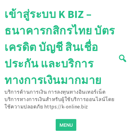
Skip
เข้าสู่ระบบ K BIZ –
to
content
ธนาคารกสิกรไทย บัตร
เครดิต บัญชี สินเชื่อ
ประกัน และบริการ
ทางการเงินมากมาย
บริการด้านการเงิน การลงทุนทางอินเทอร์เน็ต
บริการทางการเงินสำหรับผู้ใช้บริการออนไลน์โดย
ใช้ความปลอดภัย https://k-online.biz
Search
MENU
for: