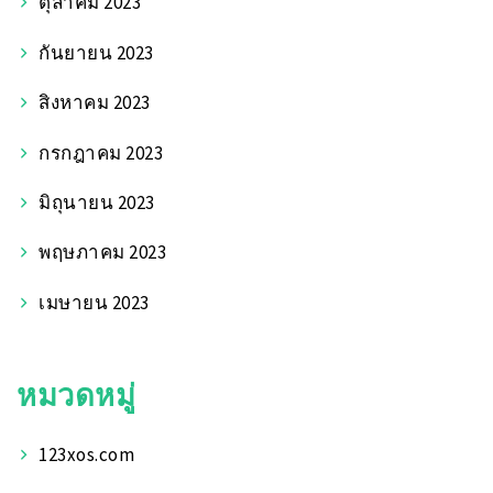
ตุลาคม 2023
กันยายน 2023
สิงหาคม 2023
กรกฎาคม 2023
มิถุนายน 2023
พฤษภาคม 2023
เมษายน 2023
หมวดหมู่
123xos.com