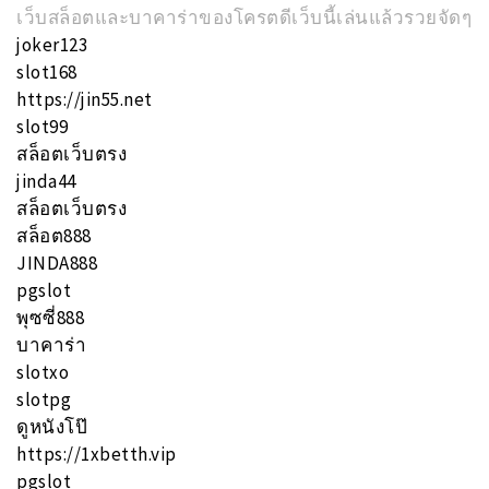
เว็บสล็อตและบาคาร่าของโครตดีเว็บนี้เล่นแล้วรวยจัดๆ
joker123
slot168
https://jin55.net
slot99
สล็อตเว็บตรง
jinda44
สล็อตเว็บตรง
สล็อต888
JINDA888
pgslot
พุซซี่888
บาคาร่า
slotxo
slotpg
ดูหนังโป๊
https://1xbetth.vip
pgslot