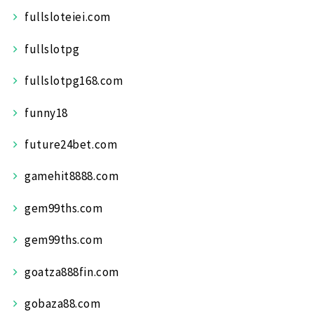
fullsloteiei.com
fullslotpg
fullslotpg168.com
funny18
future24bet.com
gamehit8888.com
gem99ths.com
gem99ths.com
goatza888fin.com
gobaza88.com