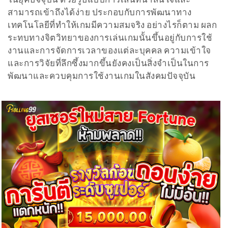
สามารถเข้าถึงได้ง่าย ประกอบกับการพัฒนาทาง
เทคโนโลยีที่ทำให้เกมมีความสมจริง อย่างไรก็ตาม ผลก
ระทบทางจิตวิทยาของการเล่นเกมนั้นขึ้นอยู่กับการใช้
งานและการจัดการเวลาของแต่ละบุคคล ความเข้าใจ
และการวิจัยที่ลึกซึ้งมากขึ้นยังคงเป็นสิ่งจำเป็นในการ
พัฒนาและควบคุมการใช้งานเกมในสังคมปัจจุบัน