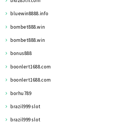
bio285th.com
bluewin8888.info
bombet888.win
bombet888.win
bonus888
boonlert1688.com
boonlert1688.com
borhu789
brazil999 slot
brazil999 slot