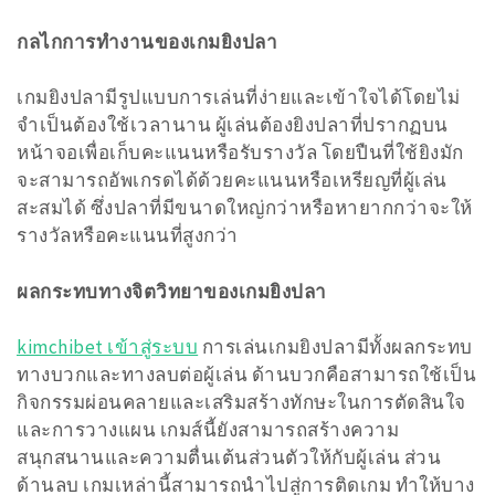
กลไกการทำงานของเกมยิงปลา
เกมยิงปลามีรูปแบบการเล่นที่ง่ายและเข้าใจได้โดยไม่
จำเป็นต้องใช้เวลานาน ผู้เล่นต้องยิงปลาที่ปรากฏบน
หน้าจอเพื่อเก็บคะแนนหรือรับรางวัล โดยปืนที่ใช้ยิงมัก
จะสามารถอัพเกรดได้ด้วยคะแนนหรือเหรียญที่ผู้เล่น
สะสมได้ ซึ่งปลาที่มีขนาดใหญ่กว่าหรือหายากกว่าจะให้
รางวัลหรือคะแนนที่สูงกว่า
ผลกระทบทางจิตวิทยาของเกมยิงปลา
kimchibet เข้าสู่ระบบ
การเล่นเกมยิงปลามีทั้งผลกระทบ
ทางบวกและทางลบต่อผู้เล่น ด้านบวกคือสามารถใช้เป็น
กิจกรรมผ่อนคลายและเสริมสร้างทักษะในการตัดสินใจ
และการวางแผน เกมส์นี้ยังสามารถสร้างความ
สนุกสนานและความตื่นเต้นส่วนตัวให้กับผู้เล่น ส่วน
ด้านลบ เกมเหล่านี้สามารถนำไปสู่การติดเกม ทำให้บาง