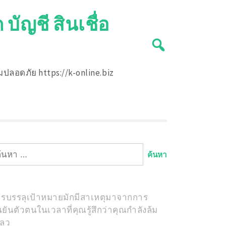
บัญชี สินเชื่อ
ปลอดภัย https://k-online.biz
นหา
หรับ:
รบรรลุเป้าหมายมักมีสาเหตุมาจากการ
นยันตัวตนในเวลาที่คุณรู้สึกว่าคุณกำลังล้ม
หลว