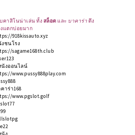
็บคาสิโนน่าเล่น ทั้ง
สล็อต
และ
บาคาร่า
ตึง
ิงแตกบ่อยมาก
tps://918kissauto.xyz
ังชนโรง
tps://sagame168th.club
ker123
หนังออนไลน์
tps://www.pussy888play.com
ssy888
คาร่า168
tps://www.pgslot.golf
slot77
99
llslotpg
ve22
หนัง