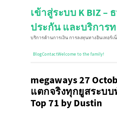
Skip
เข้าสู่ระบบ K BIZ –
to
content
ประกัน และบริการ
บริการด้านการเงิน การลงทุนทางอินเทอร์เน
Blog
Contact
Welcome to the family!
megaways 27 Octob
แตกจริงทุกยูสระบบทั
Top 71 by Dustin