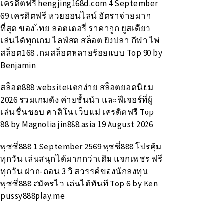
เครดิตฟรี hengjing168d.com 4 September
69 เครดิตฟรี หวยออนไลน์ อัตราจ่ายมาก
ที่สุด ของไทย ลอตเตอรี่ ราคาถูก ยูสเดียว
เล่นได้ทุกเกม ไลฟ์สด สล็อต ยิงปลา กีฬา ไพ่
สล็อต168 เกมสล็อตหลายร้อยแบบ Top 90 by
Benjamin
สล็อต888 websiteแตกง่าย สล็อตยอดนิยม
2026 รวมเกมดัง ค่ายชั้นนำ และฟีเจอร์ที่ผู้
เล่นชื่นชอบ คาสิโน เว็บแม่ เครดิตฟรี Top
88 by Magnolia jin888.asia 19 August 2026
พุซซี่888 1 September 2569 พุซซี่888 โปรคุ้ม
ทุกวัน เล่นสนุกได้มากกว่าเดิม แจกเพชร ฟรี
ทุกวัน ฝาก-ถอน 3 วิ สวรรค์ของนักลงทุน
พุซซี่888 สมัครไว เล่นได้ทันที Top 6 by Ken
pussy888play.me