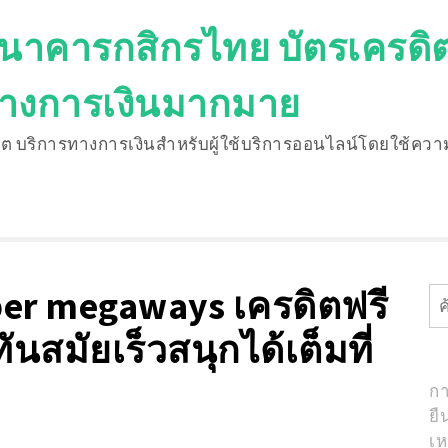
 ธนาคารกสิกรไทย บัตรเครดิต 
ทางการเงินมากมาย
็ต บริการทางการเงินสำหรับผู้ใช้บริการออนไลน์โดยใช้ความ
Search
for:
er megaways เครดิตฟรี
ค้
สำ
นสมัยเร็วสนุกได้เต็มที่
กา
ยื
เ