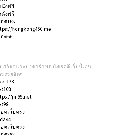
หนังฟรี
หนังฟรี
็อต168
tps://hongkong456.me
็อต66
็บสล็อตและบาคาร่าของโครตดีเว็บนี้เล่น
้วรวยจัดๆ
ker123
ot168
tps://jin55.net
ot99
็อตเว็บตรง
nda44
็อตเว็บตรง
็อต888