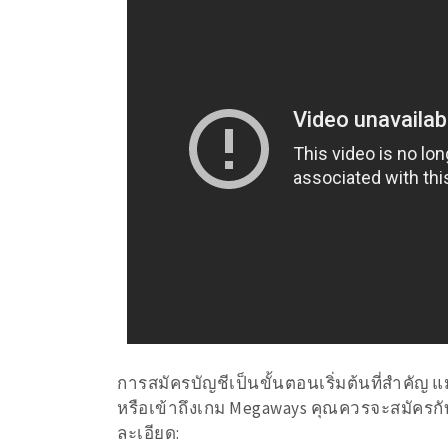
การสมัครบัญชีเป็นขั้นตอนเริ่มต้นที่สำคัญ
หรือเข้าถึงเกม Megaways คุณควรจะสมัครกับ
ละเอียด: