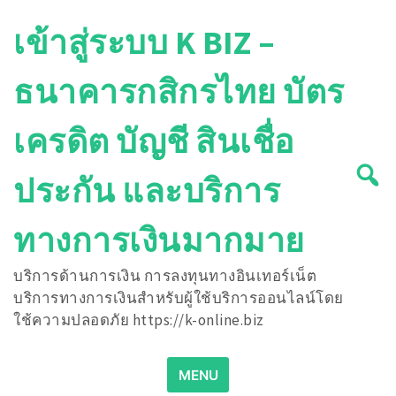
Skip
เข้าสู่ระบบ K BIZ –
to
content
ธนาคารกสิกรไทย บัตร
เครดิต บัญชี สินเชื่อ
ประกัน และบริการ
ทางการเงินมากมาย
บริการด้านการเงิน การลงทุนทางอินเทอร์เน็ต
บริการทางการเงินสำหรับผู้ใช้บริการออนไลน์โดย
ใช้ความปลอดภัย https://k-online.biz
Search
MENU
for: