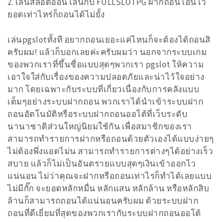
2. เล่นสล็อตออนไลน์กับ FULLSLOTPG ฝากถอนโอนไว
ยอดเท่าไหร่ก็ถอนได้ไม่ยั้ง
เล่นpgslotทั้งที อยากถอนเยอะแค่ไหนก็จะต้องได้ถอนสิ
ครับผม! แล้วก็บอกเลยค่ะครับผมว่า นอกจากระบบเกม
ของพวกเราที่ขึ้นชื่อแบบสุดๆพวกเรา pgslot ให้ความ
เอาใจใส่กับเรื่องของความปลอดภัยและน่าไว้ใจอย่าง
มาก โดยเฉพาะกับระบบที่เกี่ยวเนื่องกับการคลังแบบ
เต็มๆอย่างระบบฝากถอน พวกเราได้นำเข้าระบบฝาก
ถอนอัตโนมัติหรือระบบฝากถอนออโต้ที่เว็บระดับ
นานาชาติส่วนใหญ่นิยมใช้กัน เพื่อสมาชิกของเรา
สามารถทำรายการฝากหรือถอนด้วยตัวเองได้แบบง่ายๆ
ไม่ต้องพึ่งแอดไม่น สามารถทำรายการต่างๆได้อย่างเร็ว
สบาย แล้วก็ไม่เป็นอันตรายแบบสุดๆเงินเข้าออกไว
แน่นอน ไม่ว่าคุณจะฝากหรือถอนเท่าไรก็ทำได้เลยแบบ
ไม่มีกั๊ก จะยอดหลักหมื่น หลักแสน หลักล้าน หรือหลักสิบ
ล้านก็สามารถถอนได้แน่นอนครับผม ด้วยระบบฝาก
ถอนที่ดีเยี่ยมที่สุดของพวกเรากับระบบฝากถอนออโต้