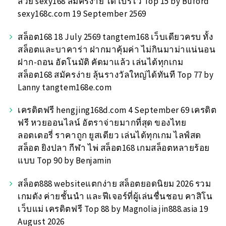
สวย sexy168 สมัครง่าย ได้โปรไว Top 15 by Buford
sexy168c.com 19 September 2569
สล็อต168 18 July 2569 tangtem168 เว็บเดียวครบ ทั้ง
สล็อตและบาคาร่า ฝากมาคุ้มค่า ไม่กินมาม่าแน่นอน
ฝาก-ถอน อัตโนมัติ คัดมาแล้ว เล่นได้ทุกเกม
สล็อต168 สมัครง่าย ลุ้นรางวัลใหญ่ได้ทันที Top 77 by
Lanny tangtem168e.com
เครดิตฟรี hengjing168d.com 4 September 69 เครดิต
ฟรี หวยออนไลน์ อัตราจ่ายมากที่สุด ของไทย
ลอตเตอรี่ ราคาถูก ยูสเดียว เล่นได้ทุกเกม ไลฟ์สด
สล็อต ยิงปลา กีฬา ไพ่ สล็อต168 เกมสล็อตหลายร้อย
แบบ Top 90 by Benjamin
สล็อต888 websiteแตกง่าย สล็อตยอดนิยม 2026 รวม
เกมดัง ค่ายชั้นนำ และฟีเจอร์ที่ผู้เล่นชื่นชอบ คาสิโน
เว็บแม่ เครดิตฟรี Top 88 by Magnolia jin888.asia 19
August 2026