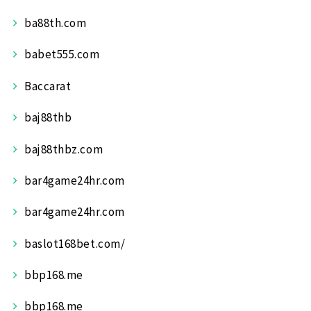
ba88th.com
babet555.com
Baccarat
baj88thb
baj88thbz.com
bar4game24hr.com
bar4game24hr.com
baslot168bet.com/
bbp168.me
bbp168.me