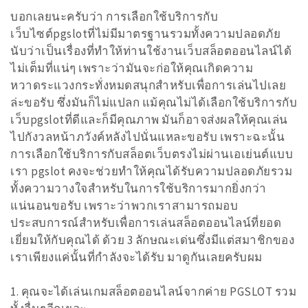
บอกเลยนะครับว่า การเลือกใช้บริการกับ
เว็บไซต์pgslotที่ไม่มีมาตรฐานรวมทั้งความปลอดภัย
นับว่าเป็นเรื่องที่ทำให้ท่านใช้งานเว็บสล็อตออนไลน์ได้
ไม่เต็มที่แน่ๆ เพราะว่ามันจะก่อให้คุณเกิดความ
หวาดระแวงกระทั่งหมดสนุกสำหรับเพื่อการเล่นไปเลย
ล่ะขอรับ ซึ่งมันก็ไม่แปลก แม้คุณไม่ได้เลือกใช้บริการกับ
เว็บpgslotที่ดีและก็มีคุณภาพ มันก็อาจส่งผลให้คุณเล่น
ไปกังวลหน้าภวังค์หลังไปนั่นแหละขอรับ เพราะฉะนั้น
การเลือกใช้บริการกับสล็อตเว็บตรงไม่ผ่านเอเย่นต์แบบ
เรา pgslot คงจะช่วยทำให้คุณได้รับความปลอดภัยรวม
ทั้งความวางใจสำหรับในการใช้บริการมากยิ่งกว่า
แน่นอนขอรับ เพราะว่าพวกเราสามารถมอบ
ประสบการณ์สำหรับเพื่อการเล่นสล็อตออนไลน์ที่ยอด
เยี่ยมให้กับคุณได้ ด้วย 3 ลักษณะเด่นซึ่งมีแต่สมาชิกของ
เราเพียงแค่นั้นที่กำลังจะได้รับ มาดูกันเลยครับผม
1. คุณจะได้เล่นเกมสล็อตออนไลน์จากค่าย PGSLOT รวม