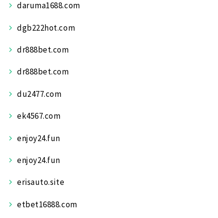
daruma1688.com
dgb222hot.com
dr888bet.com
dr888bet.com
du2477.com
ek4567.com
enjoy24.fun
enjoy24.fun
erisauto.site
etbet16888.com