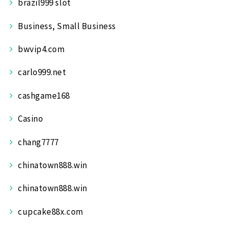
brazil999 slot
Business, Small Business
bwvip4.com
carlo999.net
cashgame168
Casino
chang7777
chinatown888.win
chinatown888.win
cupcake88x.com