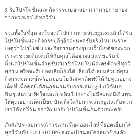
3. รับโปรโมชั่นและกิจกรรมเยอะแยะมากมายก่ายกอง
จากพวกเราได้ทุกวี่วัน
รวมทั้งในที่สุด อะไรจะดีไปกว่าการเล่นpgslotแล้วได้รับ
โปรโมชั่นและกิจกรรมดีๆอีกล่ะนะครับจริงไหม เพราะ
เหตุว่าโปรโมชั่นและกิจกรรมต่างๆบนเว็บไซต์ของพวก
เราจะช่วยเติมเต็มให้กับคุณได้อย่างแน่แท้ขอรับ มี
ตั้งแต่โปรโมชั่นสำหรับสมาชิกใหม่ โบนัสเครดิตฟรีทุกวี่
ทุกวัน หรือจะรับยอดเสียก็ยังได้ เลือกได้เลยแล้วแต่คุณ
กิจกรรมต่างๆก็พร้อมมอบโบนัสเครดิตฟรีให้กับคุณอย่าง
เต็มที่ เพื่อคุณได้สนุกสนานกับการเล่นpgslotได้แบบ
ฟินๆเล่นบันเทิงใจและก็เพลินไปอย่างไม่มีสะดุดมีเงินทุน
ให้คุณอย่างเต็มเปี่ยม บันเทิงใจกับการเล่นpgslotกับพวก
เราได้ทุกวี่วัน อย่าลืมมารับโปรโมชั่นกันด้วยนะครับ
สัมผัสประสบการณ์การเล่นสล็อตออนไลน์ที่ยอดเยี่ยมได้
ทุกวี่วันกับ FULLSLOTPG ลงทะเบียนสมัครสมาชิกแล้ว