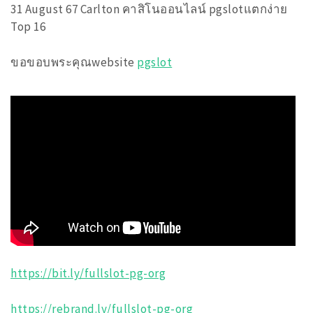
31 August 67 Carlton คาสิโนออนไลน์ pgslotแตกง่าย
Top 16
ขอขอบพระคุณwebsite
pgslot
https://bit.ly/fullslot-pg-org
https://rebrand.ly/fullslot-pg-org