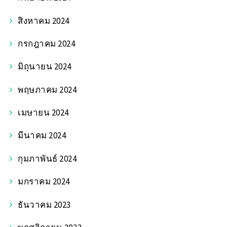
สิงหาคม 2024
กรกฎาคม 2024
มิถุนายน 2024
พฤษภาคม 2024
เมษายน 2024
มีนาคม 2024
กุมภาพันธ์ 2024
มกราคม 2024
ธันวาคม 2023