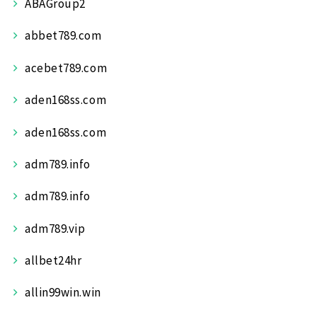
ABAGroup2
abbet789.com
acebet789.com
aden168ss.com
aden168ss.com
adm789.info
adm789.info
adm789.vip
allbet24hr
allin99win.win