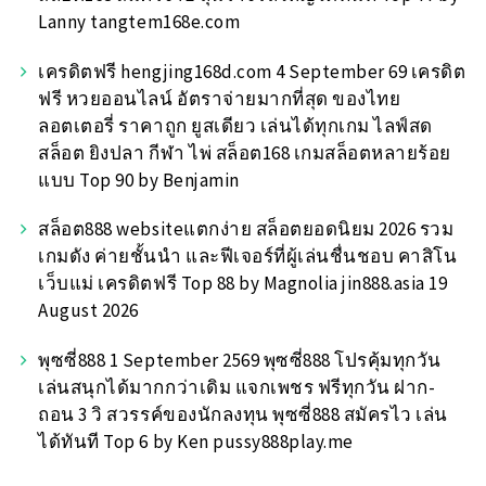
Lanny tangtem168e.com
เครดิตฟรี hengjing168d.com 4 September 69 เครดิต
ฟรี หวยออนไลน์ อัตราจ่ายมากที่สุด ของไทย
ลอตเตอรี่ ราคาถูก ยูสเดียว เล่นได้ทุกเกม ไลฟ์สด
สล็อต ยิงปลา กีฬา ไพ่ สล็อต168 เกมสล็อตหลายร้อย
แบบ Top 90 by Benjamin
สล็อต888 websiteแตกง่าย สล็อตยอดนิยม 2026 รวม
เกมดัง ค่ายชั้นนำ และฟีเจอร์ที่ผู้เล่นชื่นชอบ คาสิโน
เว็บแม่ เครดิตฟรี Top 88 by Magnolia jin888.asia 19
August 2026
พุซซี่888 1 September 2569 พุซซี่888 โปรคุ้มทุกวัน
เล่นสนุกได้มากกว่าเดิม แจกเพชร ฟรีทุกวัน ฝาก-
ถอน 3 วิ สวรรค์ของนักลงทุน พุซซี่888 สมัครไว เล่น
ได้ทันที Top 6 by Ken pussy888play.me