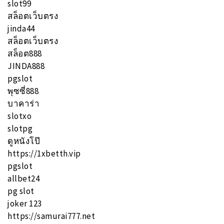
slot99
สล็อตเว็บตรง
jinda44
สล็อตเว็บตรง
สล็อต888
JINDA888
pgslot
พุซซี่888
บาคาร่า
slotxo
slotpg
ดูหนังโป๊
https://1xbetth.vip
pgslot
allbet24
pg slot
joker 123
https://samurai777.net