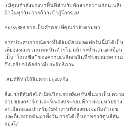
แม้คุณกำลังมองหาพื้นที่สำหรับพักจากความอ่อนเพลีย
ล้าในทุกวัน การก้าวเข้าสู่โลกของ
Pussy888 อาจเป็นคำตอบที่คุณกำลังตามหา
จากประสบการณ์ตรงที่ได้สัมผัส แพลตฟอร์มนี้มิได้เป็น
เพียงแหล่งรวมเกมพนันทั่วๆไป แม้กระนั้นเสมอเหมือน
เป็น “โอเอซิส” ของความเพลิดเพลินที่ช่วยปล่อยความ
ตึงเครียดได้อย่างมีประสิทธิภาพ
เสน่ห์ที่ทำให้ลืมความยุ่งเหยิง
สิ่งแรกที่สัมผัสได้เมื่อเปิดแอปพลิเคชันขึ้นมาเป็น ความ
สวยของกราฟิก และก็เพลงประกอบที่วางแบบมาอย่าง
ละเอียดลออ สำหรับวัยทำงานที่ต้องพบเจอกับตัวเลข
และก็แรงกดดันมาทั้งวัน การได้เห็นภาพการ์ตูนสีสัน
ผ่องใส