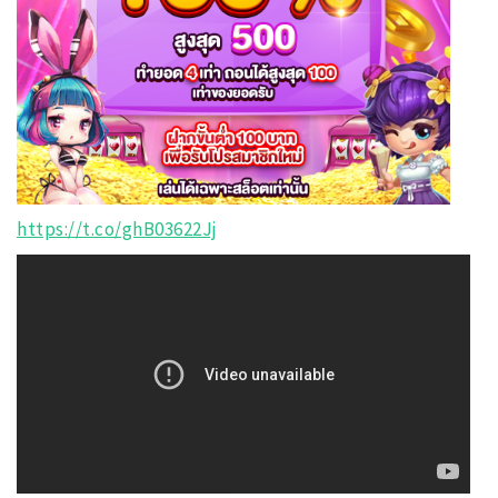
https://t.co/ghB03622Jj