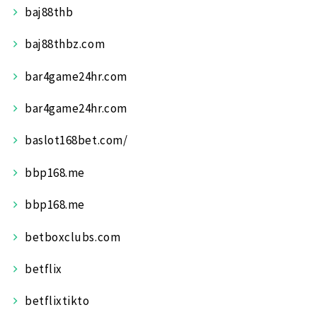
baj88thb
baj88thbz.com
bar4game24hr.com
bar4game24hr.com
baslot168bet.com/
bbp168.me
bbp168.me
betboxclubs.com
betflix
betflixtikto