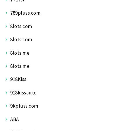
789pluss.com
8lots.com
8lots.com
8lots.me
8lots.me
918Kiss
918kissauto
9kpluss.com
ABA