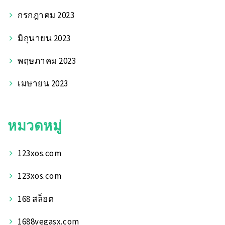
กรกฎาคม 2023
มิถุนายน 2023
พฤษภาคม 2023
เมษายน 2023
หมวดหมู่
123xos.com
123xos.com
168 สล็อต
1688vegasx.com