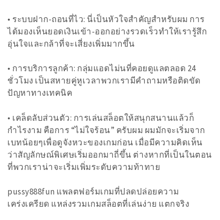
• ระบบฝาก-ถอนที่ไว: นี่เป็นหัวใจสำคัญสำหรับผม การ
ได้มองเห็นยอดเงินเข้า-ออกอย่างรวดเร็วทำให้เรารู้สึก
อุ่นใจและกล้าที่จะเสี่ยงเพิ่มมากขึ้น
• การบริการลูกค้า: กลุ่มแอดไม่นที่คอยดูแลตลอด 24
ชั่วโมง เป็นสหายคู่หูเวลาพวกเรามีคำถามหรือติดขัด
ปัญหาทางเทคนิค
• เคล็ดลับส่วนตัว: การเล่นสล็อตให้สนุกสนานแล้วก็
กำไรงาม คือการ “ไม่ใจร้อน” ครับผม ผมมักจะเริ่มจาก
เบทน้อยๆเพื่อดูจังหวะของเกมก่อน เมื่อมีความคิดเห็น
ว่าสัญลักษณ์พิเศษเริ่มออกมาถี่ขึ้น ต่างหากที่เป็นในตอน
ที่พวกเราน่าจะเริ่มเพิ่มระดับความท้าทาย
pussy888fun แพลตฟอร์มเกมที่ปลดปล่อยความ
เคร่งเครียด แหล่งรวมเกมสล็อตที่เล่นง่าย แตกจริง