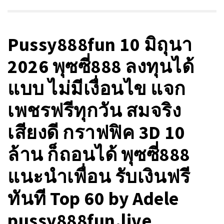
Pussy888fun 10 มิถุนา
2026 พุซซี่888 ลงทุนได้
แบบ ไม่มีเงื่อนไข แจก
เพชรฟรีทุกวัน สมจริง
เสียงดี กราฟฟิค 3D 10
ล้าน ก็ถอนได้ พุซซี่888
แนะนำเพื่อน รับเงินฟรี
ทันที Top 60 by Adele
pussy888fun.live