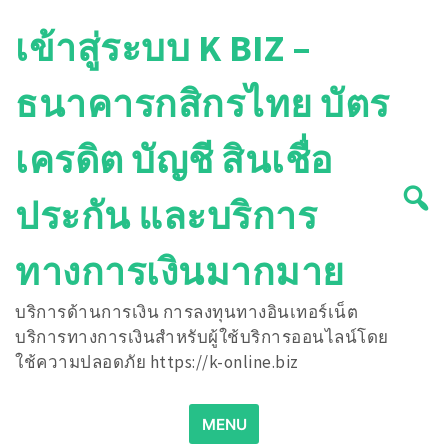
Skip
เข้าสู่ระบบ K BIZ –
to
content
ธนาคารกสิกรไทย บัตร
เครดิต บัญชี สินเชื่อ
ประกัน และบริการ
ทางการเงินมากมาย
บริการด้านการเงิน การลงทุนทางอินเทอร์เน็ต
บริการทางการเงินสำหรับผู้ใช้บริการออนไลน์โดย
ใช้ความปลอดภัย https://k-online.biz
Search
MENU
for: