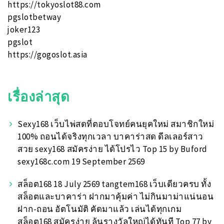
https://tokyoslot88.com
pgslotbetway
joker123
pgslot
https://gogoslot.asia
เรื่องล่าสุด
Sexy168 เว็บไพ่สดที่ตอบโจทย์คนยุคใหม่ สมาชิกใหม่
100% ถอนได้จริงทุกเวลา บาคาร่าสด ดีลเลอร์สาว
สวย sexy168 สมัครง่าย ได้โปรไว Top 15 by Buford
sexy168c.com 19 September 2569
สล็อต168 18 July 2569 tangtem168 เว็บเดียวครบ ทั้ง
สล็อตและบาคาร่า ฝากมาคุ้มค่า ไม่กินมาม่าแน่นอน
ฝาก-ถอน อัตโนมัติ คัดมาแล้ว เล่นได้ทุกเกม
สล็อต168 สมัครง่าย ลุ้นรางวัลใหญ่ได้ทันที Top 77 by