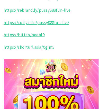
https://rebrand.ly/pussy888fun-live
https://cutly.info/pussy888fun-live
https://bitt.to/noenf9
https://shorturl.asia/XgIm5