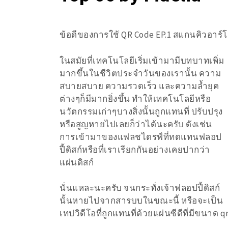
ข้อดีของการใช้ QR Code EP.1 สแกนคิวอาร์โ
ในสมัยที่เทคโนโลยีเริ่มเข้ามามีบทบาทเพิ่ม
มากขึ้นในชีวิตประจำวันของเรานั้น ความ
สบายสบาย ความรวดเร็ว และความล้ำยุค
ต่างๆก็มีมากยิ่งขึ้น ทำให้เทคโนโลยีหรือ
นวัตกรรมเก่าๆบางสิ่งนั้นถูกแทนที่ ปรับปรุง
หรือสูญหายไปเลยก็ว่าได้นะครับ ดังเช่น
การเข้ามาของแฟลชไดรฟ์ที่ทดแทนฟลอป
ปี้ดิสก์หรือที่เราเรียกกันอย่างเคยปากว่า
แผ่นดิสก์
นั่นแหละนะครับ จนกระทั่งเจ้าฟลอปปี้ดิสก์
นั้นหายไปจากสารบบในขณะนี้ หรือจะเป็น
เทปวิดีโอที่ถูกแทนที่ด้วยแผ่นซีดีที่มีขนาด 