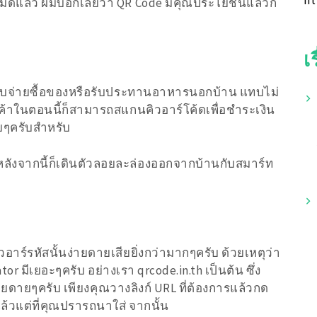
ht
ันหมดแล้ว ผมบอกเลยว่า QR Code มีคุณประโยชน์แล้วก็
เ
จับจ่ายซื้อของหรือรับประทานอาหารนอกบ้าน แทบไม่
ค้าในตอนนี้ก็สามารถสแกนคิวอาร์โค้ดเพื่อชำระเงิน
ยๆครับสำหรับ
ม หลังจากนี้ก็เดินตัวลอยละล่องออกจากบ้านกับสมาร์ท
อาร์รหัสนั้นง่ายดายเสียยิ่งกว่ามากๆครับ ด้วยเหตุว่า
or มีเยอะๆครับ อย่างเรา qrcode.in.th เป็นต้น ซึ่ง
่ายดายๆครับ เพียงคุณวางลิงก์ URL ที่ต้องการแล้วกด
ล้วแต่ที่คุณปรารถนาใส่ จากนั้น