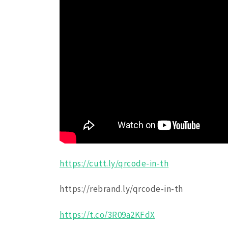
https://cutt.ly/qrcode-in-th
https://rebrand.ly/qrcode-in-th
https://t.co/3R09a2KFdX