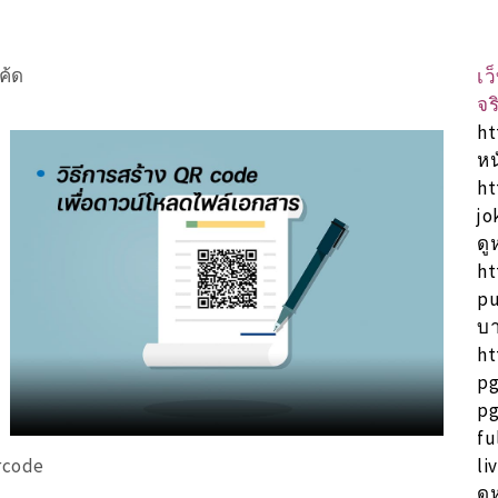
ค้ด
เว
จร
ht
หน
ht
jo
ดู
ht
pu
บา
ht
pg
pg
fu
li
qrcode
ดู