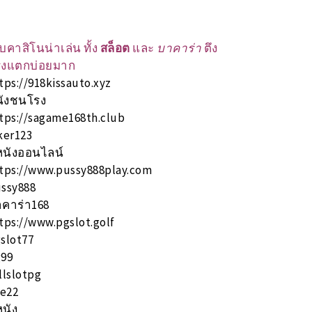
็บคาสิโนน่าเล่น ทั้ง
สล็อต
และ
บาคาร่า
ตึง
ิงแตกบ่อยมาก
tps://918kissauto.xyz
ังชนโรง
tps://sagame168th.club
ker123
หนังออนไลน์
tps://www.pussy888play.com
ssy888
คาร่า168
tps://www.pgslot.golf
slot77
99
llslotpg
ve22
หนัง