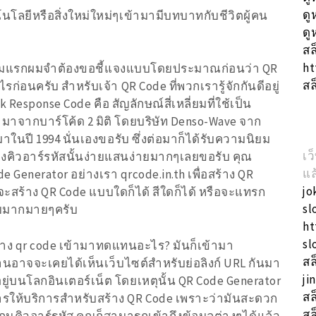
ดู
โนโลยีหรือสิ่งใหม่ใหม่ๆเข้ามามีบทบาทกับชีวิตผู้คน
ดู
สล
ht
เริ่มแรกผมจำต้องขอชี้แจงแบบโดยประมาณก่อนว่า QR
สล
รก่อนครับ สำหรับเจ้า QR Code ที่พวกเรารู้จักกันดีอยู่
Response Code คือ สัญลักษณ์สี่เหลี่ยมที่ใช้เป็น
มาจากบาร์โค้ด 2 มิติ โดยบริษัท Denso-Wave จาก
้นมาในปี 1994 นั่นเองขอรับ ซึ่งต่อมาก็ได้รับความนิยม
เว
างคิวอาร์รหัสนั้นง่ายแสนง่ายมากๆเลยขอรับ คุณ
แล
Generator อย่างเรา qrcode.in.th เพื่อสร้าง QR
jo
ะสร้าง QR Code แบบใดก็ได้ สีใดก็ได้ หรือจะแทรก
sl
บายมากมายๆครับ
ht
sl
ร้าง qr code เข้ามาทดแทนอะไร? มันก็เข้ามา
สล
นอาจจะเคยได้เห็นเว็บไซต์สำหรับย่อลิงก์ URL กันมา
ji
้อยู่บนโลกอินเตอร์เน็ต โดยเหตุนั้น QR Code Generator
สล
รให้บริการสำหรับสร้าง QR Code เพราะว่ามันสะดวก
สล
กนคิวอาร์รหัส คุณก็สามารถเข้าถึงข้อมูลต่างๆได้แล้ว