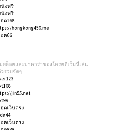
หนังฟรี
หนังฟรี
็อต168
tps://hongkong456.me
็อต66
็บสล็อตและบาคาร่าของโครตดีเว็บนี้เล่น
้วรวยจัดๆ
ker123
ot168
tps://jin55.net
ot99
็อตเว็บตรง
nda44
็อตเว็บตรง
็อต888