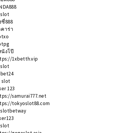
NDA888
slot
ซซี่888
คาร่า
otxo
otpg
หนังโป๊
tps://1xbetth.vip
slot
lbet24
 slot
ker 123
tps://samurai777.net
tps://tokyoslot88.com
slotbetway
ker123
slot