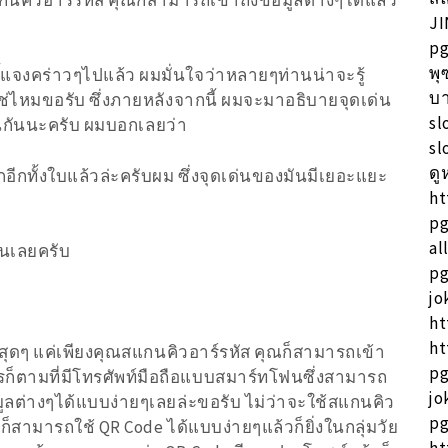
JI
pg
พุ
ี้แจงคร่าวๆไปแล้ว ผมมั่นใจว่าหลายๆท่านน่าจะรู้
บา
่ไหมขอรับ ซึ่งภายหลังจากนี้ ผมจะมาอธิบายจุดเด่น
sl
านกันนะครับ ผมบอกเลยว่า
sl
ดู
อีกทั้งใบแล้วล่ะครับผม ซึ่งจุดเด่นของมันมีเยอะแยะ
ht
pg
al
ันเลยครับ
pg
jo
ht
ht
ยสุดๆ แค่เพียงคุณสแกนคิวอาร์รหัส คุณก็สามารถเข้า
pg
ใครก็ตามที่มีโทรศัพท์มือถือแบบสมาร์ทโฟนซึ่งสามารถ
jo
มูลต่างๆได้แบบง่ายๆเลยล่ะขอรับ ไม่ว่าจะใช้สแกนคิว
pg
ณก็สามารถใช้ QR Code ได้แบบง่ายๆแล้วก็ยิ่งในกลุ่มวัย