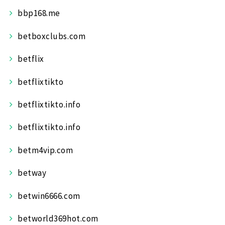
bbp168.me
betboxclubs.com
betflix
betflixtikto
betflixtikto.info
betflixtikto.info
betm4vip.com
betway
betwin6666.com
betworld369hot.com