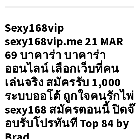
Sexy168vip
sexy168vip.me 21 MAR
69 บาคาร่า บาคาร่า
ออนไลน์ เลือกเว็บที่คน
เล่นจริง สมัครรับ 1,000
ระบบออโต้ ถูกใจคนรักไพ่
sexy168 สมัครตอนนี้ ปิดจ๊
อบรับโปรทันที Top 84 by
Brad