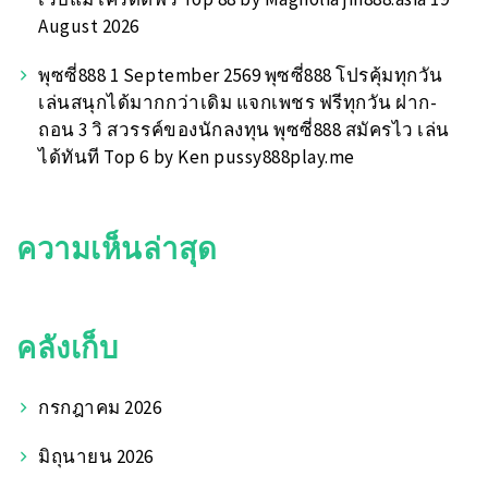
August 2026
พุซซี่888 1 September 2569 พุซซี่888 โปรคุ้มทุกวัน
เล่นสนุกได้มากกว่าเดิม แจกเพชร ฟรีทุกวัน ฝาก-
ถอน 3 วิ สวรรค์ของนักลงทุน พุซซี่888 สมัครไว เล่น
ได้ทันที Top 6 by Ken pussy888play.me
ความเห็นล่าสุด
คลังเก็บ
กรกฎาคม 2026
มิถุนายน 2026