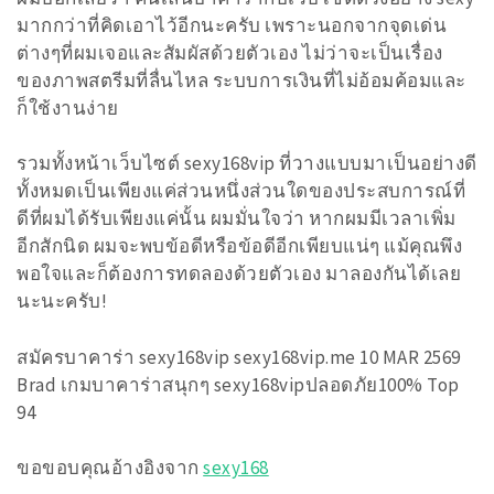
มากกว่าที่คิดเอาไว้อีกนะครับ เพราะนอกจากจุดเด่น
ต่างๆที่ผมเจอและสัมผัสด้วยตัวเอง ไม่ว่าจะเป็นเรื่อง
ของภาพสตรีมที่ลื่นไหล ระบบการเงินที่ไม่อ้อมค้อมและ
ก็ใช้งานง่าย
รวมทั้งหน้าเว็บไซต์ sexy168vip ที่วางแบบมาเป็นอย่างดี
ทั้งหมดเป็นเพียงแค่ส่วนหนึ่งส่วนใดของประสบการณ์ที่
ดีที่ผมได้รับเพียงแค่นั้น ผมมั่นใจว่า หากผมมีเวลาเพิ่ม
อีกสักนิด ผมจะพบข้อดีหรือข้อดีอีกเพียบแน่ๆ แม้คุณพึง
พอใจและก็ต้องการทดลองด้วยตัวเอง มาลองกันได้เลย
นะนะครับ!
สมัครบาคาร่า sexy168vip sexy168vip.me 10 MAR 2569
Brad เกมบาคาร่าสนุกๆ sexy168vipปลอดภัย100% Top
94
ขอขอบคุณอ้างอิงจาก
sexy168