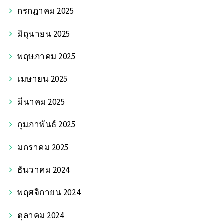
กรกฎาคม 2025
มิถุนายน 2025
พฤษภาคม 2025
เมษายน 2025
มีนาคม 2025
กุมภาพันธ์ 2025
มกราคม 2025
ธันวาคม 2024
พฤศจิกายน 2024
ตุลาคม 2024