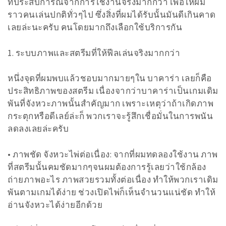
ที่ประสบการณ์จากการใช้งานจริงมากกว่า เพื่อให้ผม
ราวคนเล่นปกติทั่วๆไป ซึ่งสิ่งที่ผมได้รับนั้นมันดีเกินคาด
เลยล่ะนะครับ คนโดยมากถึงเลือกใช้บริการกัน
1. ระบบภาพและสตรีมที่ให้ฟีลเล่นจริงมากกว่า
หนึ่งจุดที่ผมพบแล้วชอบมากมายๆใน บาคาร่า เลยก็คือ
ประสิทธิภาพของสตรีม เนื่องจากว่าบาคาร่าเป็นเกมเดิม
พันที่จังหวะภาพนั้นสำคัญมาก เพราะเหตุว่าถ้าเกิดภาพ
กระตุกหรือดีเลย์ล่ะก็ พวกเราจะรู้สึกเชื่อมั่นในการพนัน
ลดลงเลยล่ะครับ
• ภาพชัด จังหวะไพ่ต่อเนื่อง: จากที่ผมทดลองใช้งาน ภาพ
ที่สตรีมนั้นคมชัดมากๆจนผมต้องการรู้เลยว่าใช้กล้อง
ถ่ายภาพอะไร ภาพสวยรวมทั้งต่อเนื่อง ทำให้พวกเราเดิม
พันตามเกมได้ง่าย ช่วงเปิดไพ่ก็เห็นจำนวนแน่ชัด ทำให้
อ่านจังหวะได้ง่ายอีกด้วย