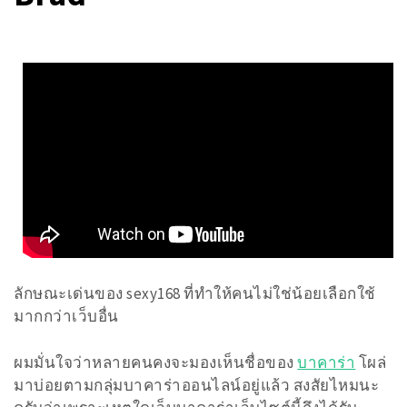
ลักษณะเด่นของ sexy168 ที่ทำให้คนไม่ใช่น้อยเลือกใช้
มากกว่าเว็บอื่น
ผมมั่นใจว่าหลายคนคงจะมองเห็นชื่อของ
บาคาร่า
โผล่
มาบ่อยตามกลุ่มบาคาร่าออนไลน์อยู่แล้ว สงสัยไหมนะ