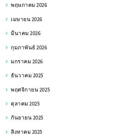
พฤษภาคม 2026
เมษายน 2026
มีนาคม 2026
กุมภาพันธ์ 2026
มกราคม 2026
ธันวาคม 2025
พฤศจิกายน 2025
ตุลาคม 2025
กันยายน 2025
สิงหาคม 2025