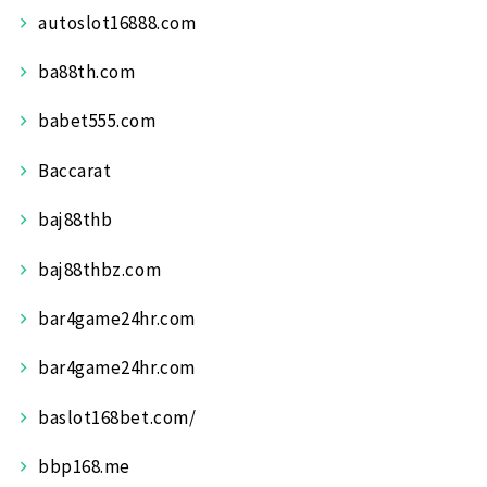
autoslot16888.com
ba88th.com
babet555.com
Baccarat
baj88thb
baj88thbz.com
bar4game24hr.com
bar4game24hr.com
baslot168bet.com/
bbp168.me