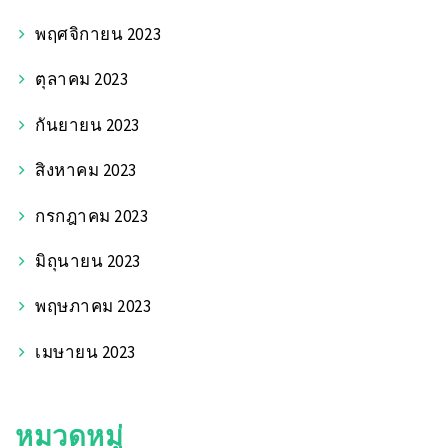
พฤศจิกายน 2023
ตุลาคม 2023
กันยายน 2023
สิงหาคม 2023
กรกฎาคม 2023
มิถุนายน 2023
พฤษภาคม 2023
เมษายน 2023
หมวดหมู่