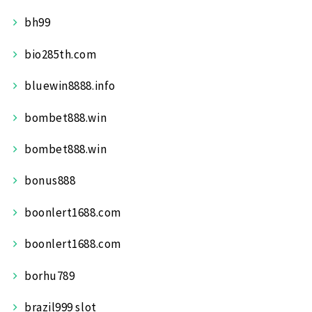
bh99
bio285th.com
bluewin8888.info
bombet888.win
bombet888.win
bonus888
boonlert1688.com
boonlert1688.com
borhu789
brazil999 slot