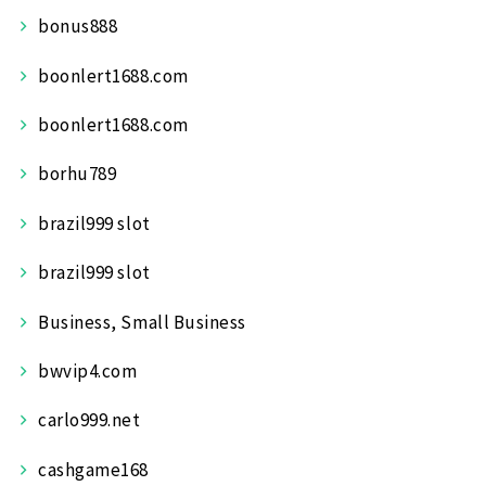
bonus888
boonlert1688.com
boonlert1688.com
borhu789
brazil999 slot
brazil999 slot
Business, Small Business
bwvip4.com
carlo999.net
cashgame168