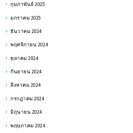
กุมภาพันธ์ 2025
มกราคม 2025
ธันวาคม 2024
พฤศจิกายน 2024
ตุลาคม 2024
กันยายน 2024
สิงหาคม 2024
กรกฎาคม 2024
มิถุนายน 2024
พฤษภาคม 2024