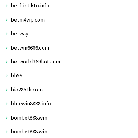
betflixtikto.info
betm4vip.com
betway
betwin6666.com
betworld369hot.com
bh99
bio285th.com
bluewin8888.info
bombet888.win
bombet888.win