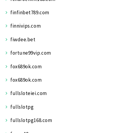
finfinbet789.com
finnivips.com
fiwdee.bet
fortune99vip.com
fox689ok.com
fox689ok.com
fullsloteiei.com
fullslotpg
fullslotpg168.com