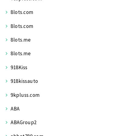
8lots.com
8lots.com
8lots.me
8lots.me
918Kiss
918kissauto
9kpluss.com
ABA
ABAGroup2