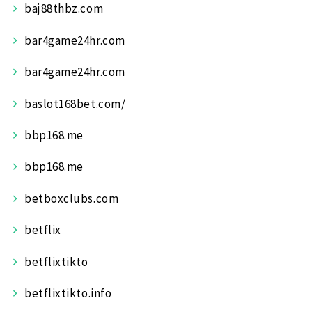
baj88thbz.com
bar4game24hr.com
bar4game24hr.com
baslot168bet.com/
bbp168.me
bbp168.me
betboxclubs.com
betflix
betflixtikto
betflixtikto.info