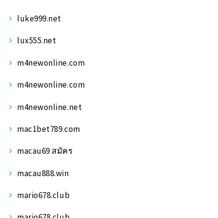
luke999.net
lux555.net
m4newonline.com
m4newonline.com
m4newonline.net
mac1bet789.com
macau69 สมัคร
macau888.win
mario678.club
mario678.club