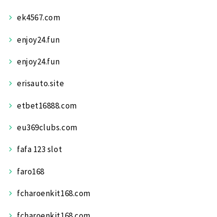
ek4567.com
enjoy24.fun
enjoy24.fun
erisauto.site
etbet16888.com
eu369clubs.com
fafa 123 slot
faro168
fcharoenkit168.com
fcharoenkit168.com