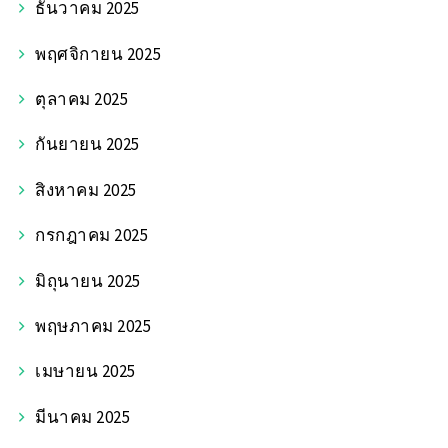
ธันวาคม 2025
พฤศจิกายน 2025
ตุลาคม 2025
กันยายน 2025
สิงหาคม 2025
กรกฎาคม 2025
มิถุนายน 2025
พฤษภาคม 2025
เมษายน 2025
มีนาคม 2025