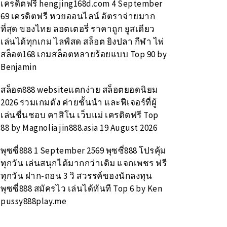
เครดิตฟรี hengjing168d.com 4 September
69 เครดิตฟรี หวยออนไลน์ อัตราจ่ายมาก
ที่สุด ของไทย ลอตเตอรี่ ราคาถูก ยูสเดียว
เล่นได้ทุกเกม ไลฟ์สด สล็อต ยิงปลา กีฬา ไพ่
สล็อต168 เกมสล็อตหลายร้อยแบบ Top 90 by
Benjamin
สล็อต888 websiteแตกง่าย สล็อตยอดนิยม
2026 รวมเกมดัง ค่ายชั้นนำ และฟีเจอร์ที่ผู้
เล่นชื่นชอบ คาสิโน เว็บแม่ เครดิตฟรี Top
88 by Magnolia jin888.asia 19 August 2026
พุซซี่888 1 September 2569 พุซซี่888 โปรคุ้ม
ทุกวัน เล่นสนุกได้มากกว่าเดิม แจกเพชร ฟรี
ทุกวัน ฝาก-ถอน 3 วิ สวรรค์ของนักลงทุน
พุซซี่888 สมัครไว เล่นได้ทันที Top 6 by Ken
pussy888play.me