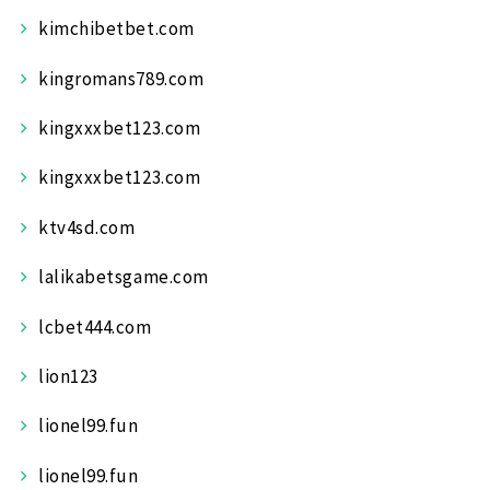
kimchibetbet.com
kingromans789.com
kingxxxbet123.com
kingxxxbet123.com
ktv4sd.com
lalikabetsgame.com
lcbet444.com
lion123
lionel99.fun
lionel99.fun