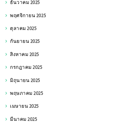
ธันวาคม 2025
พฤศจิกายน 2025
ตุลาคม 2025
กันยายน 2025
สิงหาคม 2025
กรกฎาคม 2025
มิถุนายน 2025
พฤษภาคม 2025
เมษายน 2025
มีนาคม 2025