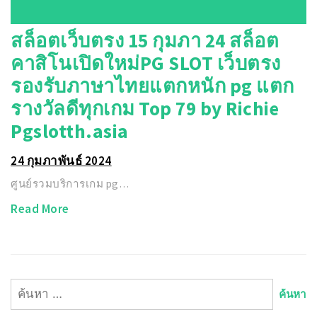
สล็อตเว็บตรง 15 กุมภา 24 สล็อต
คาสิโนเปิดใหม่PG SLOT เว็บตรง
รองรับภาษาไทยแตกหนัก pg แตก
รางวัลดีทุกเกม Top 79 by Richie
Pgslotth.asia
24 กุมภาพันธ์ 2024
ศูนย์รวมบริการเกม pg…
Read More
ค้นหา
สำหรับ: