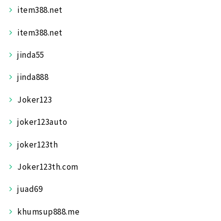
item388.net
item388.net
jinda55
jinda888
Joker123
joker123auto
joker123th
Joker123th.com
juad69
khumsup888.me