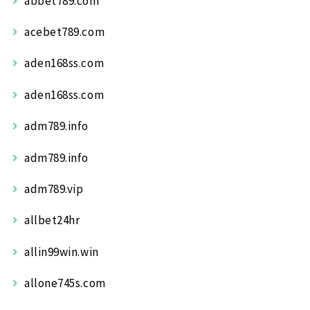
abbet789.com
acebet789.com
aden168ss.com
aden168ss.com
adm789.info
adm789.info
adm789.vip
allbet24hr
allin99win.win
allone745s.com