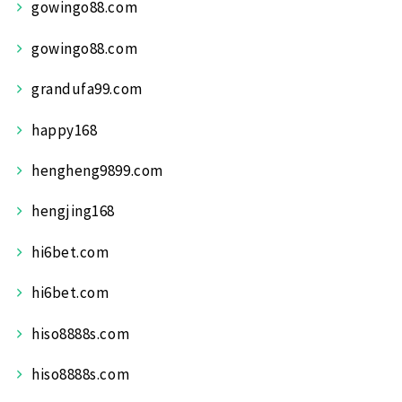
gowingo88.com
gowingo88.com
grandufa99.com
happy168
hengheng9899.com
hengjing168
hi6bet.com
hi6bet.com
hiso8888s.com
hiso8888s.com