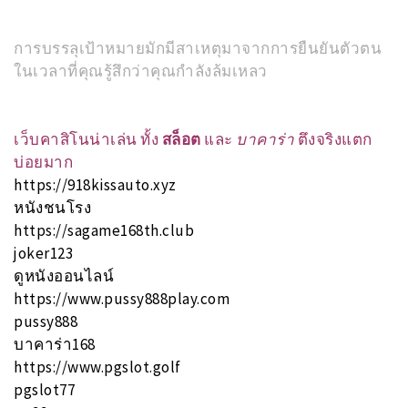
การบรรลุเป้าหมายมักมีสาเหตุมาจากการยืนยันตัวตน
ในเวลาที่คุณรู้สึกว่าคุณกำลังล้มเหลว
เว็บคาสิโนน่าเล่น ทั้ง
สล็อต
และ
บาคาร่า
ตึงจริงแตก
บ่อยมาก
https://918kissauto.xyz
หนังชนโรง
https://sagame168th.club
joker123
ดูหนังออนไลน์
https://www.pussy888play.com
pussy888
บาคาร่า168
https://www.pgslot.golf
pgslot77