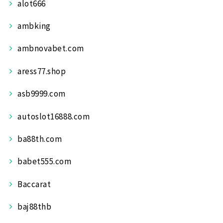
alot666
ambking
ambnovabet.com
aress77.shop
asb9999.com
autoslot16888.com
ba88th.com
babet555.com
Baccarat
baj88thb