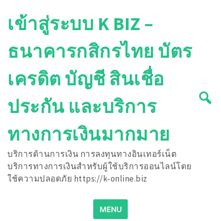
Skip
เข้าสู่ระบบ K BIZ –
to
content
ธนาคารกสิกรไทย บัตร
เครดิต บัญชี สินเชื่อ
ประกัน และบริการ
ทางการเงินมากมาย
บริการด้านการเงิน การลงทุนทางอินเทอร์เน็ต
บริการทางการเงินสำหรับผู้ใช้บริการออนไลน์โดย
ใช้ความปลอดภัย https://k-online.biz
Search
MENU
for: