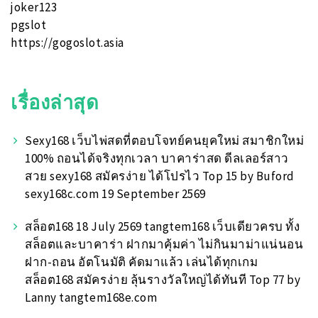
joker123
pgslot
https://gogoslot.asia
เรื่องล่าสุด
Sexy168 เว็บไพ่สดที่ตอบโจทย์คนยุคใหม่ สมาชิกใหม่
100% ถอนได้จริงทุกเวลา บาคาร่าสด ดีลเลอร์สาว
สวย sexy168 สมัครง่าย ได้โปรไว Top 15 by Buford
sexy168c.com 19 September 2569
สล็อต168 18 July 2569 tangtem168 เว็บเดียวครบ ทั้ง
สล็อตและบาคาร่า ฝากมาคุ้มค่า ไม่กินมาม่าแน่นอน
ฝาก-ถอน อัตโนมัติ คัดมาแล้ว เล่นได้ทุกเกม
สล็อต168 สมัครง่าย ลุ้นรางวัลใหญ่ได้ทันที Top 77 by
Lanny tangtem168e.com